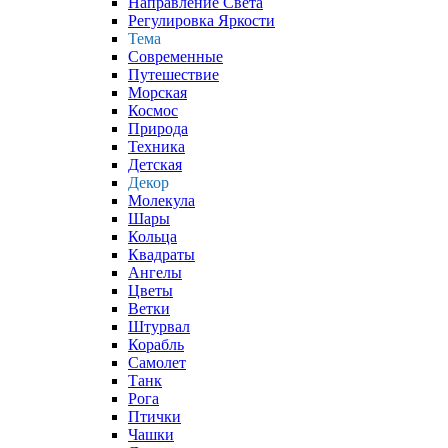
Направление Света
Регулировка Яркости
Тема
Современные
Путешествие
Морская
Космос
Природа
Техника
Детская
Декор
Молекула
Шары
Кольца
Квадраты
Ангелы
Цветы
Ветки
Штурвал
Корабль
Самолет
Танк
Рога
Птички
Чашки