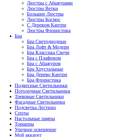
Люстры с Абажурами
Люстры Ветки
Большие Люстры
Люстры Космос
С Деревом Кантри
Люстры Флористика
Бра
Бра Светодиодные
Бра Лофт & Модерн
Бра Классика Свечи
Бра с Плафоном
Бра с Абажуром
Бра Хрустальные
Бра Дерево Кантри
Бра Флористика
Подвесные Светильники
Потолочные Светильники
Трековые Светильники
Фасадные Светильники
Подсветка Лестниц
Споты
Настольные лампы
Торшеры
Уличное освещение
Мой аккаунт