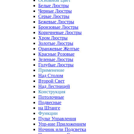
Основной Цвет
Белые Люстры
Черные Люстры
Серые Люстры
Бежевые Люстры
Бронзовые Люстры
Коричневые Люстры
Хром Люстры
Золотые Люстры
Оранжевые Желтые
Красные Розовые
Зеленые Люстры
Голубые Люстры
Применение
Над Столом
Второй Свет
Над Лестницей
Конструкция
Потолочные
Подвесные
на Штанге
Функции
Пульт Управления
Упр-ние Приложением
Ночник или Подсветка