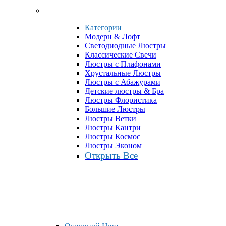
Категории
Модерн & Лофт
Светодиодные Люстры
Классические Свечи
Люстры с Плафонами
Хрустальные Люстры
Люстры с Абажурами
Детские люстры & Бра
Люстры Флористика
Большие Люстры
Люстры Ветки
Люстры Кантри
Люстры Космос
Люстры Эконом
Открыть Все