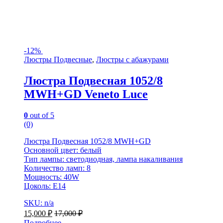
-
12%
Люстры Подвесные
,
Люстры с абажурами
Люстра Подвесная 1052/8
MWH+GD Veneto Luce
0
out of 5
(0)
Люстра Подвесная 1052/8 MWH+GD
Основной цвет: белый
Тип лампы: светодиодная, лампа накаливания
Количество ламп: 8
Мощность: 40W
Цоколь: Е14
SKU: n/a
15,000
₽
17,000
₽
Подробнее