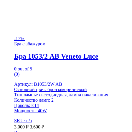
-
17%
Бра с абажуром
Бра 1053/2 AB Veneto Luce
0
out of 5
(0)
Артикул: B1053/2W AB
Основной цвет: бронза/коричневый
Тип лампы: светодиодная, лампа накаливания
Количество ламп: 2
Цоколь: E14
Мощность: 40W
SKU: n/a
3,000
₽
3,600
₽