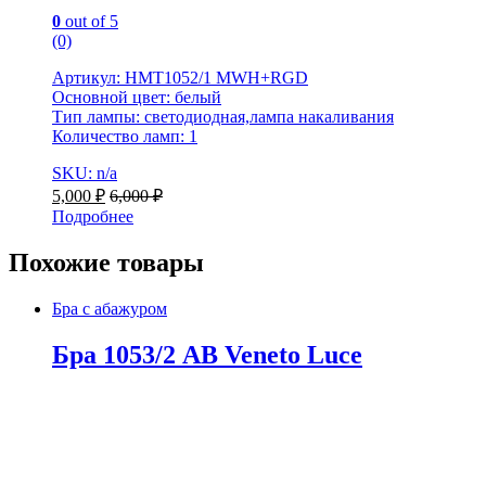
0
out of 5
(0)
Артикул: HMT1052/1 MWH+RGD
Основной цвет: белый
Тип лампы: светодиодная,лампа накаливания
Количество ламп: 1
SKU: n/a
5,000
₽
6,000
₽
Подробнее
Похожие товары
Бра с абажуром
Бра 1053/2 AB Veneto Luce