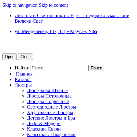
Skip to navigation
Skip to content
Люстры и Светильники в Уфе — недорого в магазине
Включи Свет
ул. Менделеева, 137, ТЦ «Радуга», Уфа
Open
Close
Найти:
Главная
Каталог
Люстры
Люстры на Штанге
Люстры Потолочные
Люстры Подвесные
Светодиодные Люстры
Хрустальные Люстры
Детские Люстры и Бра
Лофт & Модерн
Классика Свечи
Классика с Плафонами