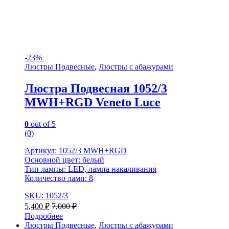
-
23%
Люстры Подвесные
,
Люстры с абажурами
Люстра Подвесная 1052/3
MWH+RGD Veneto Luce
0
out of 5
(0)
Артикул: 1052/3 MWH+RGD
Основной цвет: белый
Тип лампы: LED, лампа накаливания
Количество ламп: 8
SKU: 1052/3
5,400
₽
7,000
₽
Подробнее
Люстры Подвесные
,
Люстры с абажурами