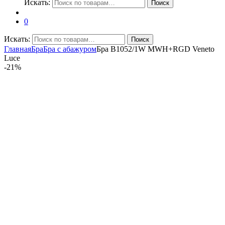
Искать:
Поиск
0
Искать:
Поиск
Главная
Бра
Бра с абажуром
Бра B1052/1W MWH+RGD Veneto
Luce
-
21%