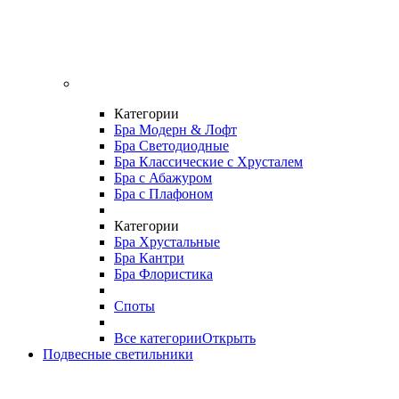
Категории
Бра Модерн & Лофт
Бра Светодиодные
Бра Классические с Хрусталем
Бра с Абажуром
Бра с Плафоном
Категории
Бра Хрустальные
Бра Кантри
Бра Флористика
Споты
Все категории
Открыть
Подвесные светильники