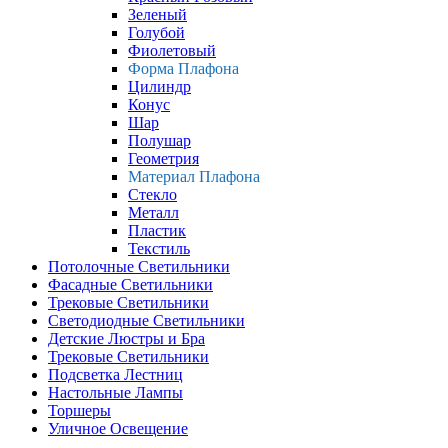
Зеленый
Голубой
Фиолетовый
Форма Плафона
Цилиндр
Конус
Шар
Полушар
Геометрия
Материал Плафона
Стекло
Металл
Пластик
Текстиль
Потолочные Светильники
Фасадные Светильники
Трековые Светильники
Светодиодные Светильники
Детские Люстры и Бра
Трековые Светильники
Подсветка Лестниц
Настольные Лампы
Торшеры
Уличное Освещение