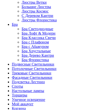
Люстры Ветки
Большие Люстры
Люстры Космос
С Деревом Кантри
Люстры Флористика
Бра
Бра Светодиодные
Бра Лофт & Модерн
Бра Классика Свечи
Бра с Плафоном
Бра с Абажуром
Бра Хрустальные
Бра Дерево Кантри
Бра Флористика
Подвесные Светильники
Потолочные Светильники
Трековые Светильники
Фасадные Светильники
Подсветка Лестниц
Споты
Настольные лампы
Торшеры
Уличное освещение
Мой аккаунт
Корзина