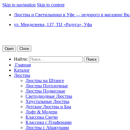
Skip to navigation
Skip to content
Люстры и Светильники в Уфе — недорого в магазине Вк
ул. Менделеева, 137, ТЦ «Радуга», Уфа
Open
Close
Найти:
Главная
Каталог
Люстры
Люстры на Штанге
Люстры Потолочные
Люстры Подвесные
Светодиодные Люстры
Хрустальные Люстры
Детские Люстры и Бра
Лофт & Модерн
Классика Свечи
Классика с Плафонами
Люстры с Абажурами