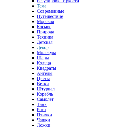
Регулировка Яркости
Тема
Современные
Путешествие
Морская
Космос
Природа
Техника
Детская
Декор
Молекула
Шары
Кольца
Квадраты
Ангелы
Цветы
Ветки
Штурвал
Корабль
Самолет
Танк
Рога
Птички
Чашки
Ложки