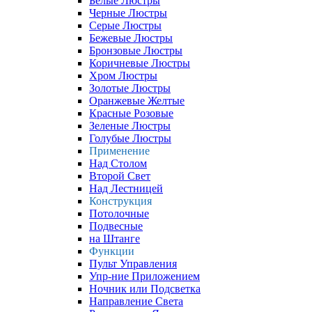
Белые Люстры
Черные Люстры
Серые Люстры
Бежевые Люстры
Бронзовые Люстры
Коричневые Люстры
Хром Люстры
Золотые Люстры
Оранжевые Желтые
Красные Розовые
Зеленые Люстры
Голубые Люстры
Применение
Над Столом
Второй Свет
Над Лестницей
Конструкция
Потолочные
Подвесные
на Штанге
Функции
Пульт Управления
Упр-ние Приложением
Ночник или Подсветка
Направление Света