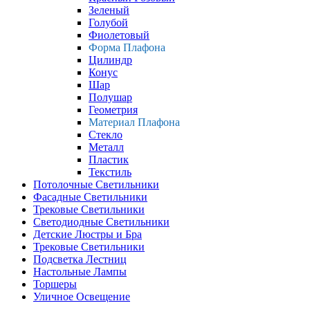
Зеленый
Голубой
Фиолетовый
Форма Плафона
Цилиндр
Конус
Шар
Полушар
Геометрия
Материал Плафона
Стекло
Металл
Пластик
Текстиль
Потолочные Светильники
Фасадные Светильники
Трековые Светильники
Светодиодные Светильники
Детские Люстры и Бра
Трековые Светильники
Подсветка Лестниц
Настольные Лампы
Торшеры
Уличное Освещение