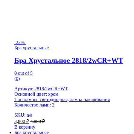
-
22%
Бра хрустальные
Бра Хрустальное 2818/2wCR+WT
0
out of 5
(0)
Артикул: 2818/2wCR+WT
Основной цвет: хром
Тип лампы: светодиодная, лампа накаливания
Количество ламп: 2
SKU: n/a
3,800
₽
4,880
₽
В корзину
Бра хрустальные