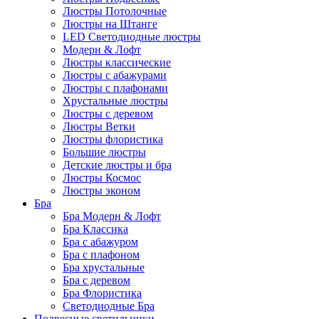
Люстры Потолочные
Люстры на Штанге
LED Светодиодные люстры
Модерн & Лофт
Люстры классические
Люстры с абажурами
Люстры с плафонами
Хрустальные люстры
Люстры с деревом
Люстры Ветки
Люстры флористика
Большие люстры
Детские люстры и бра
Люстры Космос
Люстры эконом
Бра
Бра Модерн & Лофт
Бра Классика
Бра с абажуром
Бра с плафоном
Бра хрустальные
Бра с деревом
Бра Флористика
Светодиодные Бра
Подвесные светильники