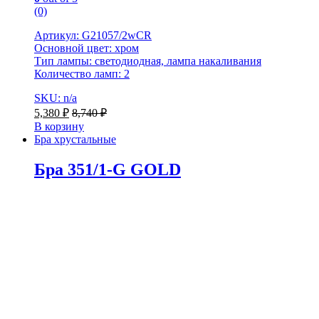
(0)
Артикул: G21057/2wCR
Основной цвет: хром
Тип лампы: светодиодная, лампа накаливания
Количество ламп: 2
SKU: n/a
5,380
₽
8,740
₽
В корзину
Бра хрустальные
Бра 351/1-G GOLD