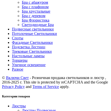
Бра с абажуром
Бра с плафоном
Бра хрустальные
Бра с деревом
Бра Флористика
Светодиодные Бра
Подвесные светильники
Потолочные Светильники
Споты
Фасадные Светильники
Подсветка Лестниц
Трековые Светильники
Настольные лампы
Торшеры
Уличное освещение
Разное
©
Включи Свет
- Розничная продажа светильников и люстр ,
2016-2025 г. This site is protected by reCAPTCHA and the Google
Privacy Policy
and
Terms of Service
apply.
Категории товаров
Люстры
Люстры Подвесные