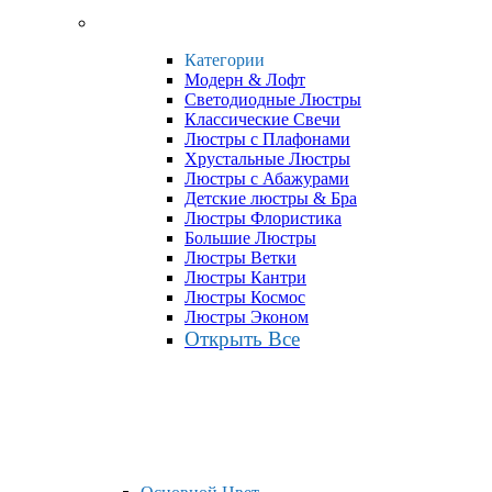
Категории
Модерн & Лофт
Светодиодные Люстры
Классические Свечи
Люстры с Плафонами
Хрустальные Люстры
Люстры с Абажурами
Детские люстры & Бра
Люстры Флористика
Большие Люстры
Люстры Ветки
Люстры Кантри
Люстры Космос
Люстры Эконом
Открыть Все