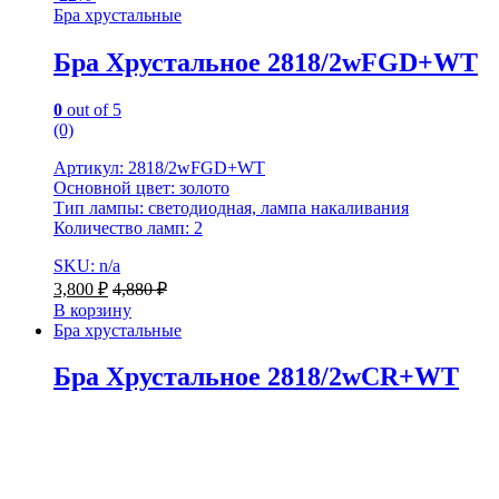
Бра хрустальные
Бра Хрустальное 2818/2wFGD+WT
0
out of 5
(0)
Артикул: 2818/2wFGD+WT
Основной цвет: золото
Тип лампы: светодиодная, лампа накаливания
Количество ламп: 2
SKU: n/a
3,800
₽
4,880
₽
В корзину
Бра хрустальные
Бра Хрустальное 2818/2wCR+WT