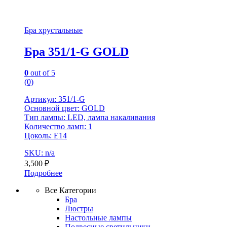
Бра хрустальные
Бра 351/1-G GOLD
0
out of 5
(0)
Артикул: 351/1-G
Основной цвет: GOLD
Тип лампы: LED, лампа накаливания
Количество ламп: 1
Цоколь: Е14
SKU: n/a
3,500
₽
Подробнее
Все Категории
Бра
Люстры
Настольные лампы
Подвесные светильники