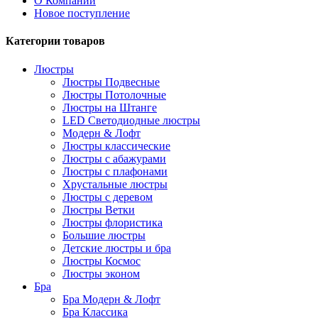
О Компании
Новое поступление
Категории товаров
Люстры
Люстры Подвесные
Люстры Потолочные
Люстры на Штанге
LED Светодиодные люстры
Модерн & Лофт
Люстры классические
Люстры с абажурами
Люстры с плафонами
Хрустальные люстры
Люстры с деревом
Люстры Ветки
Люстры флористика
Большие люстры
Детские люстры и бра
Люстры Космос
Люстры эконом
Бра
Бра Модерн & Лофт
Бра Классика