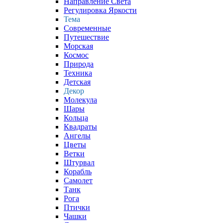
Направление Света
Регулировка Яркости
Тема
Современные
Путешествие
Морская
Космос
Природа
Техника
Детская
Декор
Молекула
Шары
Кольца
Квадраты
Ангелы
Цветы
Ветки
Штурвал
Корабль
Самолет
Танк
Рога
Птички
Чашки