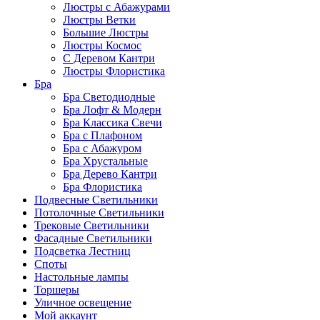
Люстры с Абажурами
Люстры Ветки
Большие Люстры
Люстры Космос
С Деревом Кантри
Люстры Флористика
Бра
Бра Светодиодные
Бра Лофт & Модерн
Бра Классика Свечи
Бра с Плафоном
Бра с Абажуром
Бра Хрустальные
Бра Дерево Кантри
Бра Флористика
Подвесные Светильники
Потолочные Светильники
Трековые Светильники
Фасадные Светильники
Подсветка Лестниц
Споты
Настольные лампы
Торшеры
Уличное освещение
Мой аккаунт