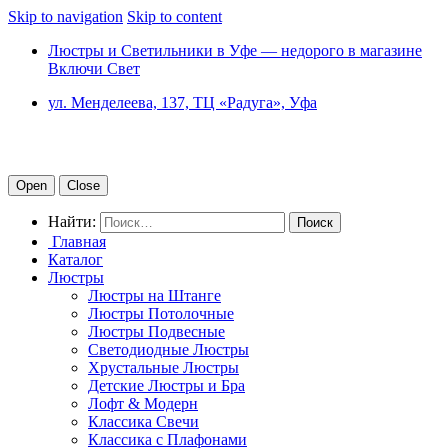
Skip to navigation
Skip to content
Люстры и Светильники в Уфе — недорого в магазине
Включи Свет
ул. Менделеева, 137, ТЦ «Радуга», Уфа
Open
Close
Найти:
Главная
Каталог
Люстры
Люстры на Штанге
Люстры Потолочные
Люстры Подвесные
Светодиодные Люстры
Хрустальные Люстры
Детские Люстры и Бра
Лофт & Модерн
Классика Свечи
Классика с Плафонами