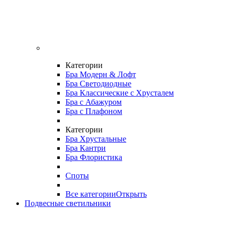
Категории
Бра Модерн & Лофт
Бра Светодиодные
Бра Классические с Хрусталем
Бра с Абажуром
Бра с Плафоном
Категории
Бра Хрустальные
Бра Кантри
Бра Флористика
Споты
Все категории
Открыть
Подвесные светильники