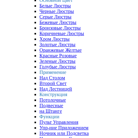
Основной Цвет
Белые Люстры
Черные Люстры
Серые Люстры
Бежевые Люстры
Бронзовые Люстры
Коричневые Люстры
Хром Люстры
Золотые Люстры
Оранжевые Желтые
Красные Розовые
Зеленые Люстры
Голубые Люстры
Применение
Над Столом
Второй Свет
Над Лестницей
Конструкция
Потолочные
Подвесные
на Штанге
Функции
Пульт Управления
Упр-ние Приложением
Ночник или Подсветка