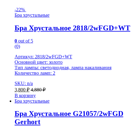
-
22%
Бра хрустальные
Бра Хрустальное 2818/2wFGD+WT
0
out of 5
(0)
Артикул: 2818/2wFGD+WT
Основной цвет: золото
Тип лампы: светодиодная, лампа накаливания
Количество ламп: 2
SKU: n/a
3,800
₽
4,880
₽
В корзину
Бра хрустальные
Бра Хрустальное G21057/2wFGD
Gerhort