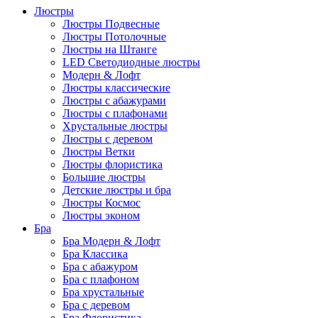
Люстры
Люстры Подвесные
Люстры Потолочные
Люстры на Штанге
LED Светодиодные люстры
Модерн & Лофт
Люстры классические
Люстры с абажурами
Люстры с плафонами
Хрустальные люстры
Люстры с деревом
Люстры Ветки
Люстры флористика
Большие люстры
Детские люстры и бра
Люстры Космос
Люстры эконом
Бра
Бра Модерн & Лофт
Бра Классика
Бра с абажуром
Бра с плафоном
Бра хрустальные
Бра с деревом
Бра Флористика