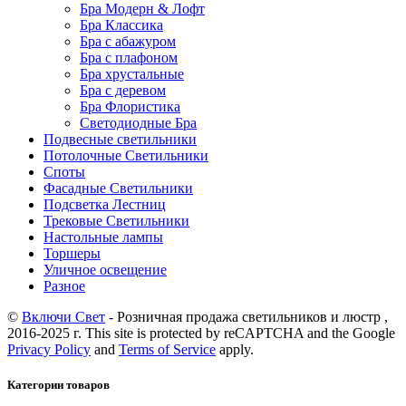
Бра Модерн & Лофт
Бра Классика
Бра с абажуром
Бра с плафоном
Бра хрустальные
Бра с деревом
Бра Флористика
Светодиодные Бра
Подвесные светильники
Потолочные Светильники
Споты
Фасадные Светильники
Подсветка Лестниц
Трековые Светильники
Настольные лампы
Торшеры
Уличное освещение
Разное
©
Включи Свет
- Розничная продажа светильников и люстр ,
2016-2025 г. This site is protected by reCAPTCHA and the Google
Privacy Policy
and
Terms of Service
apply.
Категории товаров