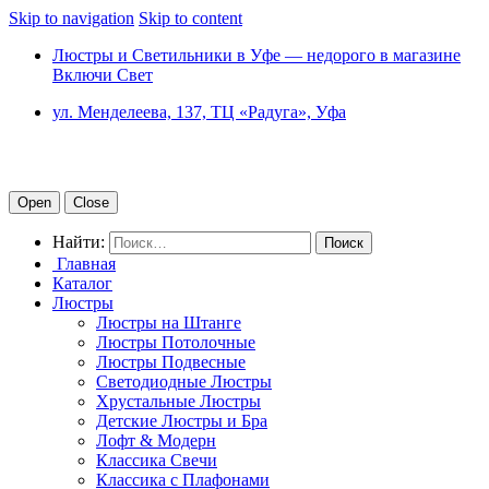
Skip to navigation
Skip to content
Люстры и Светильники в Уфе — недорого в магазине
Включи Свет
ул. Менделеева, 137, ТЦ «Радуга», Уфа
Open
Close
Найти:
Главная
Каталог
Люстры
Люстры на Штанге
Люстры Потолочные
Люстры Подвесные
Светодиодные Люстры
Хрустальные Люстры
Детские Люстры и Бра
Лофт & Модерн
Классика Свечи
Классика с Плафонами