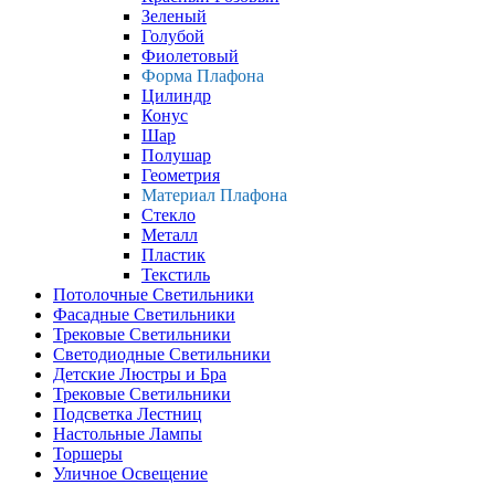
Зеленый
Голубой
Фиолетовый
Форма Плафона
Цилиндр
Конус
Шар
Полушар
Геометрия
Материал Плафона
Стекло
Металл
Пластик
Текстиль
Потолочные Светильники
Фасадные Светильники
Трековые Светильники
Светодиодные Светильники
Детские Люстры и Бра
Трековые Светильники
Подсветка Лестниц
Настольные Лампы
Торшеры
Уличное Освещение