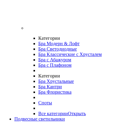
Категории
Бра Модерн & Лофт
Бра Светодиодные
Бра Классические с Хрусталем
Бра с Абажуром
Бра с Плафоном
Категории
Бра Хрустальные
Бра Кантри
Бра Флористика
Споты
Все категории
Открыть
Подвесные светильники