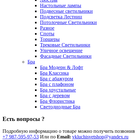
Настольные лампы
Подвесные светильники
Подсветка Лестниц
Потолочные Светильники
Разное
Споты
Торшеры
Трековые Светильники
Уличное освещение
Фасадные Светильники
Бра
Бра Модерн & Лофт
Бра Классика
Бра с абажуром
Бра с плафоном
Бра хрустальные
Бра с деревом
Бра Флористика
Светодиодные Бра
Есть вопросы ?
Подробную информацию о товаре можно получить позвонив
+7 987-595-97-53
Или по
Email:
vkluchisvetshop@yandex.ru