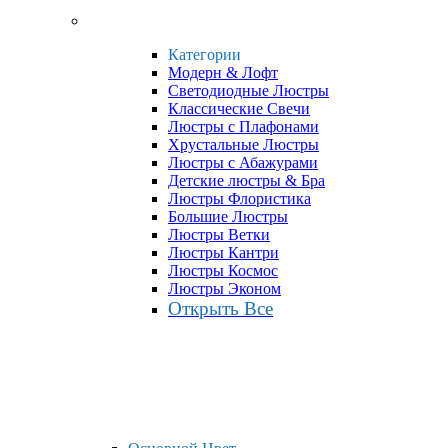
Категории
Модерн & Лофт
Светодиодные Люстры
Классические Свечи
Люстры с Плафонами
Хрустальные Люстры
Люстры с Абажурами
Детские люстры & Бра
Люстры Флористика
Большие Люстры
Люстры Ветки
Люстры Кантри
Люстры Космос
Люстры Эконом
Открыть Все