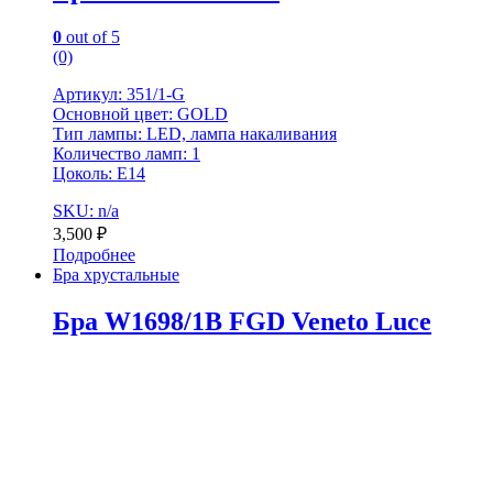
0
out of 5
(0)
Артикул: 351/1-G
Основной цвет: GOLD
Тип лампы: LED, лампа накаливания
Количество ламп: 1
Цоколь: Е14
SKU: n/a
3,500
₽
Подробнее
Бра хрустальные
Бра W1698/1B FGD Veneto Luce