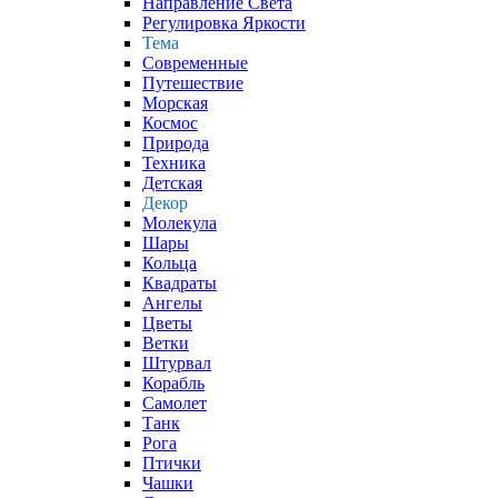
Направление Света
Регулировка Яркости
Тема
Современные
Путешествие
Морская
Космос
Природа
Техника
Детская
Декор
Молекула
Шары
Кольца
Квадраты
Ангелы
Цветы
Ветки
Штурвал
Корабль
Самолет
Танк
Рога
Птички
Чашки