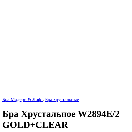
Бра Модерн & Лофт
,
Бра хрустальные
Бра Хрустальное W2894E/2
GOLD+CLEAR