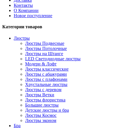
Доставка
Контакты
О Компании
Новое поступление
Категории товаров
Люстры
Люстры Подвесные
Люстры Потолочные
Люстры на Штанге
LED Светодиодные люстры
Модерн & Лофт
Люстры классические
Люстры с абажурами
Люстры с плафонами
Хрустальные люстры
Люстры с деревом
Люстры Ветки
Люстры флористика
Большие люстры
Детские люстры и бра
Люстры Космос
Люстры эконом
Бра