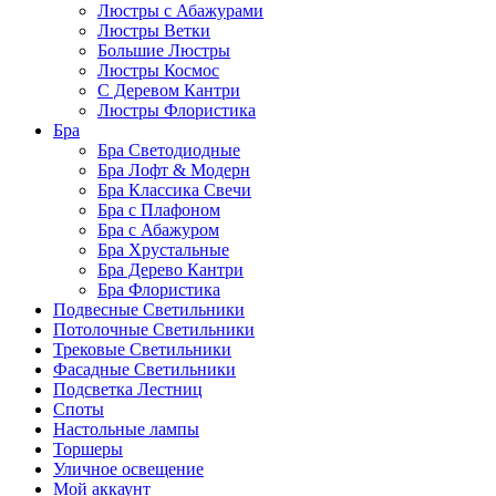
Люстры с Абажурами
Люстры Ветки
Большие Люстры
Люстры Космос
С Деревом Кантри
Люстры Флористика
Бра
Бра Светодиодные
Бра Лофт & Модерн
Бра Классика Свечи
Бра с Плафоном
Бра с Абажуром
Бра Хрустальные
Бра Дерево Кантри
Бра Флористика
Подвесные Светильники
Потолочные Светильники
Трековые Светильники
Фасадные Светильники
Подсветка Лестниц
Споты
Настольные лампы
Торшеры
Уличное освещение
Мой аккаунт