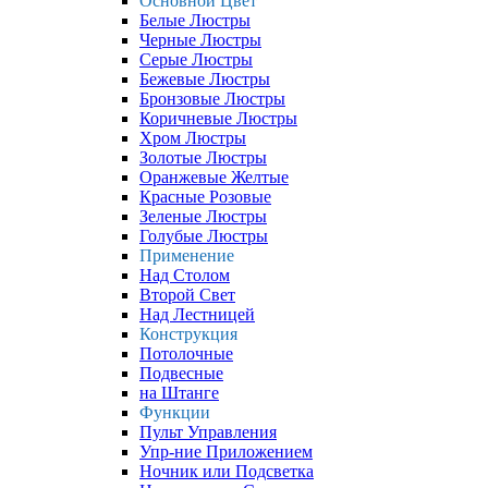
Основной Цвет
Белые Люстры
Черные Люстры
Серые Люстры
Бежевые Люстры
Бронзовые Люстры
Коричневые Люстры
Хром Люстры
Золотые Люстры
Оранжевые Желтые
Красные Розовые
Зеленые Люстры
Голубые Люстры
Применение
Над Столом
Второй Свет
Над Лестницей
Конструкция
Потолочные
Подвесные
на Штанге
Функции
Пульт Управления
Упр-ние Приложением
Ночник или Подсветка