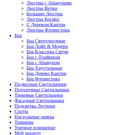
Люстры с Абажурами
Люстры Ветки
Большие Люстры
Люстры Космос
С Деревом Кантри
Люстры Флористика
Бра
Бра Светодиодные
Бра Лофт & Модерн
Бра Классика Свечи
Бра с Плафоном
Бра с Абажуром
Бра Хрустальные
Бра Дерево Кантри
Бра Флористика
Подвесные Светильники
Потолочные Светильники
Трековые Светильники
Фасадные Светильники
Подсветка Лестниц
Споты
Настольные лампы
Торшеры
Уличное освещение
Мой аккаунт