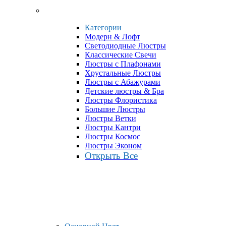
Категории
Модерн & Лофт
Светодиодные Люстры
Классические Свечи
Люстры с Плафонами
Хрустальные Люстры
Люстры с Абажурами
Детские люстры & Бра
Люстры Флористика
Большие Люстры
Люстры Ветки
Люстры Кантри
Люстры Космос
Люстры Эконом
Открыть Все