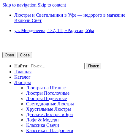
Skip to navigation
Skip to content
Люстры и Светильники в Уфе — недорого в магазине
Включи Свет
ул. Менделеева, 137, ТЦ «Радуга», Уфа
Open
Close
Найти:
Главная
Каталог
Люстры
Люстры на Штанге
Люстры Потолочные
Люстры Подвесные
Светодиодные Люстры
Хрустальные Люстры
Детские Люстры и Бра
Лофт & Модерн
Классика Свечи
Классика с Плафонами