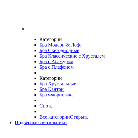
Категории
Бра Модерн & Лофт
Бра Светодиодные
Бра Классические с Хрусталем
Бра с Абажуром
Бра с Плафоном
Категории
Бра Хрустальные
Бра Кантри
Бра Флористика
Споты
Все категории
Открыть
Подвесные светильники