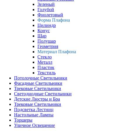
Зеленый
Голубой
Фиолетовый
Форма Плафона
Цилиндр
Конус
Шар
Полушар
Геометрия
Материал Плафона
Стекло
Металл
Пластик
Текстиль
Потолочные Светильники
Фасадные Светильники
Трековые Светильники
Светодиодные Светильники
Детские Люстры и Бра
Трековые Светильники
Подсветка Лестниц
Настольные Лампы
Торшеры
Уличное Освещение