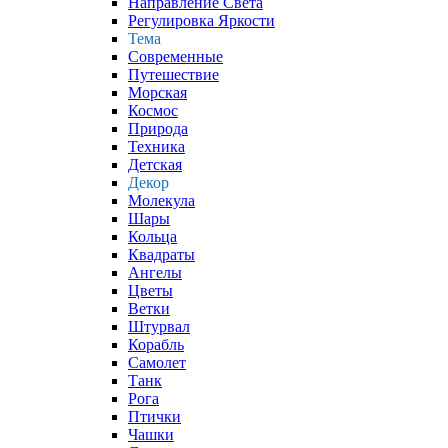
Направление Света
Регулировка Яркости
Тема
Современные
Путешествие
Морская
Космос
Природа
Техника
Детская
Декор
Молекула
Шары
Кольца
Квадраты
Ангелы
Цветы
Ветки
Штурвал
Корабль
Самолет
Танк
Рога
Птички
Чашки