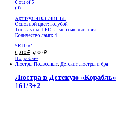
0
out of 5
(0)
Артикул: 41031/4BL BL
Основной цвет: голубой
Тип лампы: LED, лампа накаливания
Количество ламп: 4
SKU: n/a
6,210
₽
6,900
₽
Подробнее
Люстры Подвесные
,
Детские люстры и бра
Люстра в Детскую «Корабль»
161/3+2