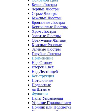
Основной Цвет
Белые Люстры
Черные Люстры
Серые Люстры
Бежевые Люстры
Бронзовые Люстры
Коричневые Люстры
Хром Люстры
Золотые Люстры
Оранжевые Желтые
Красные Розовые
Зеленые Люстры
Голубые Люстры
Применение
Над Столом
Второй Свет
Над Лестницей
Конструкция
Потолочные
Подвесные
на Штанге
Функции
Пульт Управления
Упр-ние Приложением
Ночник или Подсветка