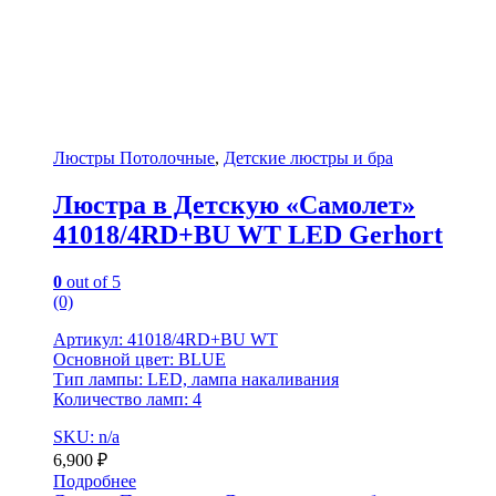
Люстры Потолочные
,
Детские люстры и бра
Люстра в Детскую «Самолет»
41018/4RD+BU WT LED Gerhort
0
out of 5
(0)
Артикул: 41018/4RD+BU WT
Основной цвет: BLUE
Тип лампы: LED, лампа накаливания
Количество ламп: 4
SKU: n/a
6,900
₽
Подробнее