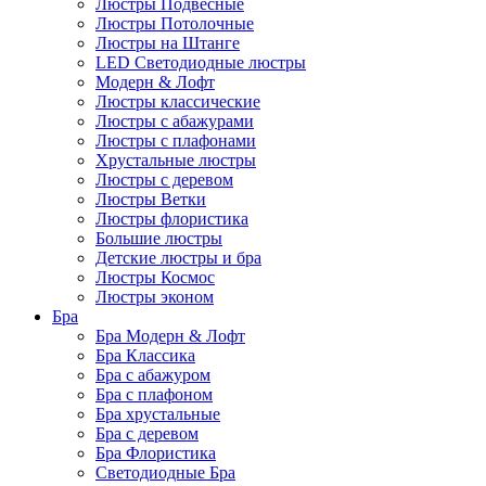
Люстры Подвесные
Люстры Потолочные
Люстры на Штанге
LED Светодиодные люстры
Модерн & Лофт
Люстры классические
Люстры с абажурами
Люстры с плафонами
Хрустальные люстры
Люстры с деревом
Люстры Ветки
Люстры флористика
Большие люстры
Детские люстры и бра
Люстры Космос
Люстры эконом
Бра
Бра Модерн & Лофт
Бра Классика
Бра с абажуром
Бра с плафоном
Бра хрустальные
Бра с деревом
Бра Флористика
Светодиодные Бра