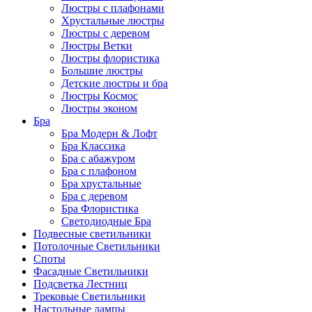
Люстры с плафонами
Хрустальные люстры
Люстры с деревом
Люстры Ветки
Люстры флористика
Большие люстры
Детские люстры и бра
Люстры Космос
Люстры эконом
Бра
Бра Модерн & Лофт
Бра Классика
Бра с абажуром
Бра с плафоном
Бра хрустальные
Бра с деревом
Бра Флористика
Светодиодные Бра
Подвесные светильники
Потолочные Светильники
Споты
Фасадные Светильники
Подсветка Лестниц
Трековые Светильники
Настольные лампы