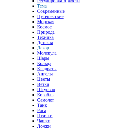
Регулировка Яркости
Тема
Современные
Путешествие
Морская
Космос
Природа
Техника
Детская
Декор
Молекула
Шары
Кольца
Квадраты
Ангелы
Цветы
Ветки
Штурвал
Корабль
Самолет
Танк
Рога
Птички
Чашки
Ложки