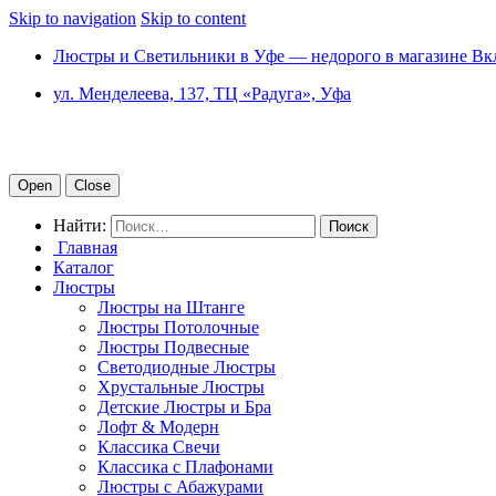
Skip to navigation
Skip to content
Люстры и Светильники в Уфе — недорого в магазине Вк
ул. Менделеева, 137, ТЦ «Радуга», Уфа
Open
Close
Найти:
Главная
Каталог
Люстры
Люстры на Штанге
Люстры Потолочные
Люстры Подвесные
Светодиодные Люстры
Хрустальные Люстры
Детские Люстры и Бра
Лофт & Модерн
Классика Свечи
Классика с Плафонами
Люстры с Абажурами