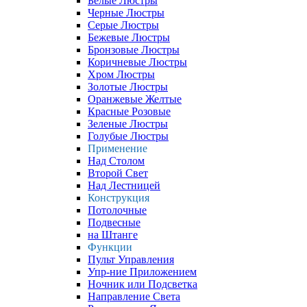
Белые Люстры
Черные Люстры
Серые Люстры
Бежевые Люстры
Бронзовые Люстры
Коричневые Люстры
Хром Люстры
Золотые Люстры
Оранжевые Желтые
Красные Розовые
Зеленые Люстры
Голубые Люстры
Применение
Над Столом
Второй Свет
Над Лестницей
Конструкция
Потолочные
Подвесные
на Штанге
Функции
Пульт Управления
Упр-ние Приложением
Ночник или Подсветка
Направление Света