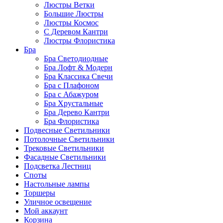
Люстры Ветки
Большие Люстры
Люстры Космос
С Деревом Кантри
Люстры Флористика
Бра
Бра Светодиодные
Бра Лофт & Модерн
Бра Классика Свечи
Бра с Плафоном
Бра с Абажуром
Бра Хрустальные
Бра Дерево Кантри
Бра Флористика
Подвесные Светильники
Потолочные Светильники
Трековые Светильники
Фасадные Светильники
Подсветка Лестниц
Споты
Настольные лампы
Торшеры
Уличное освещение
Мой аккаунт
Корзина