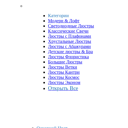
Категории
Модерн & Лофт
Светодиодные Люстры
Классические Свечи
Люстры с Плафонами
Хрустальные Люстры
Люстры с Абажурами
Детские люстры & Бра
Люстры Флористика
Большие Люстры
Люстры Ветки
Люстры Кантри
Люстры Космос
Люстры Эконом
Открыть Все