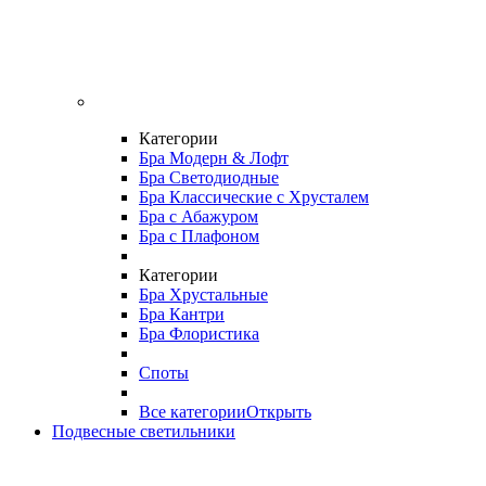
Категории
Бра Модерн & Лофт
Бра Светодиодные
Бра Классические с Хрусталем
Бра с Абажуром
Бра с Плафоном
Категории
Бра Хрустальные
Бра Кантри
Бра Флористика
Споты
Все категории
Открыть
Подвесные светильники