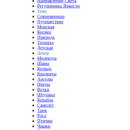
Направление Света
Регулировка Яркости
Тема
Современные
Путешествие
Морская
Космос
Природа
Техника
Детская
Декор
Молекула
Шары
Кольца
Квадраты
Ангелы
Цветы
Ветки
Штурвал
Корабль
Самолет
Танк
Рога
Птички
Чашки