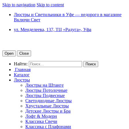
Skip to navigation
Skip to content
Люстры и Светильники в Уфе — недорого в магазине
Включи Свет
ул. Менделеева, 137, ТЦ «Радуга», Уфа
Open
Close
Найти:
Главная
Каталог
Люстры
Люстры на Штанге
Люстры Потолочные
Люстры Подвесные
Светодиодные Люстры
Хрустальные Люстры
Детские Люстры и Бра
Лофт & Модерн
Классика Свечи
Классика с Плафонами