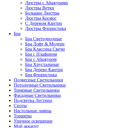
Люстры с Абажурами
Люстры Ветки
Большие Люстры
Люстры Космос
С Деревом Кантри
Люстры Флористика
Бра
Бра Светодиодные
Бра Лофт & Модерн
Бра Классика Свечи
Бра с Плафоном
Бра с Абажуром
Бра Хрустальные
Бра Дерево Кантри
Бра Флористика
Подвесные Светильники
Потолочные Светильники
Трековые Светильники
Фасадные Светильники
Подсветка Лестниц
Споты
Настольные лампы
Торшеры
Уличное освещение
Мой аккаунт