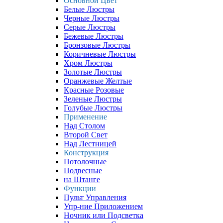
Основной Цвет
Белые Люстры
Черные Люстры
Серые Люстры
Бежевые Люстры
Бронзовые Люстры
Коричневые Люстры
Хром Люстры
Золотые Люстры
Оранжевые Желтые
Красные Розовые
Зеленые Люстры
Голубые Люстры
Применение
Над Столом
Второй Свет
Над Лестницей
Конструкция
Потолочные
Подвесные
на Штанге
Функции
Пульт Управления
Упр-ние Приложением
Ночник или Подсветка