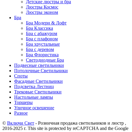
Детские люстры и бра
Люстры Космос
Люстры эконом
Бра
Бра Модерн & Лофт
Бра Классика
Бра с абажуром
Бра с плафоном
Бра хрустальные
Бра с деревом
Бра Флористика
Светодиодные Бра
Подвесные светильники
Потолочные Светильники
Споты
Фасадные Светильники
Подсветка Лестниц
Трековые Светильники
Настольные лампы
Торшеры
Уличное освещение
Разное
©
Включи Свет
- Розничная продажа светильников и люстр ,
2016-2025 г. This site is protected by reCAPTCHA and the Google