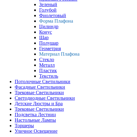
Зеленый
Голубой
Фиолетовый
Форма Плафона
Цилиндр
Конус
Шар
Полушар
Геометрия
Материал Плафона
Стекло
Металл
Пластик
Текстиль
Потолочные Светильники
Фасадные Светильники
Трековые Светильники
Светодиодные Светильники
Детские Люстры и Бра
Трековые Светильники
Подсветка Лестниц
Настольные Лампы
Торшеры
Уличное Освещение