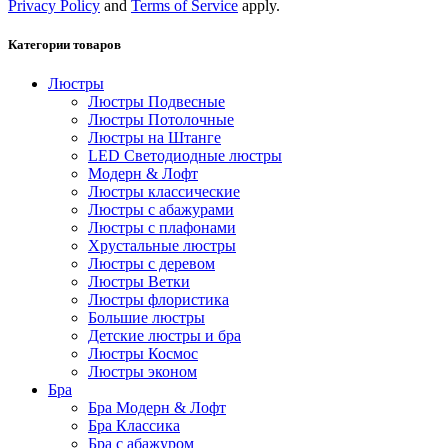
Privacy Policy
and
Terms of Service
apply.
Категории товаров
Люстры
Люстры Подвесные
Люстры Потолочные
Люстры на Штанге
LED Светодиодные люстры
Модерн & Лофт
Люстры классические
Люстры с абажурами
Люстры с плафонами
Хрустальные люстры
Люстры с деревом
Люстры Ветки
Люстры флористика
Большие люстры
Детские люстры и бра
Люстры Космос
Люстры эконом
Бра
Бра Модерн & Лофт
Бра Классика
Бра с абажуром