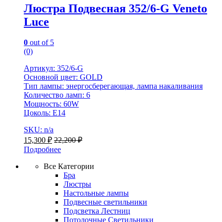
Люстра Подвесная 352/6-G Veneto
Luce
0
out of 5
(0)
Артикул: 352/6-G
Основной цвет: GOLD
Тип лампы: энергосберегающая, лампа накаливания
Количество ламп: 6
Мощность: 60W
Цоколь: Е14
SKU: n/a
15,300
₽
22,200
₽
Подробнее
Все Категории
Бра
Люстры
Настольные лампы
Подвесные светильники
Подсветка Лестниц
Потолочные Светильники