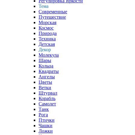
Регулировка Яркости
Тема
Современные
Путешествие
Морская
Космос
Природа
Техника
Детская
Декор
Молекула
Шары
Кольца
Квадраты
Ангелы
Цветы
Ветки
Штурвал
Корабль
Самолет
Танк
Рога
Птички
Чашки
Ложки