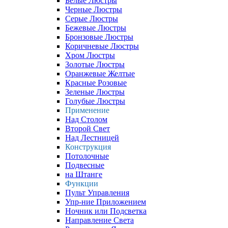
Белые Люстры
Черные Люстры
Серые Люстры
Бежевые Люстры
Бронзовые Люстры
Коричневые Люстры
Хром Люстры
Золотые Люстры
Оранжевые Желтые
Красные Розовые
Зеленые Люстры
Голубые Люстры
Применение
Над Столом
Второй Свет
Над Лестницей
Конструкция
Потолочные
Подвесные
на Штанге
Функции
Пульт Управления
Упр-ние Приложением
Ночник или Подсветка
Направление Света