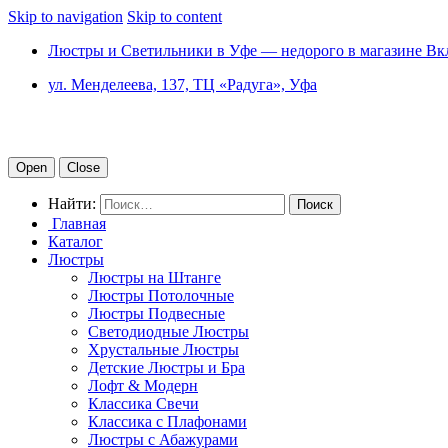
Skip to navigation
Skip to content
Люстры и Светильники в Уфе — недорого в магазине Вк
ул. Менделеева, 137, ТЦ «Радуга», Уфа
Open
Close
Найти:
Главная
Каталог
Люстры
Люстры на Штанге
Люстры Потолочные
Люстры Подвесные
Светодиодные Люстры
Хрустальные Люстры
Детские Люстры и Бра
Лофт & Модерн
Классика Свечи
Классика с Плафонами
Люстры с Абажурами