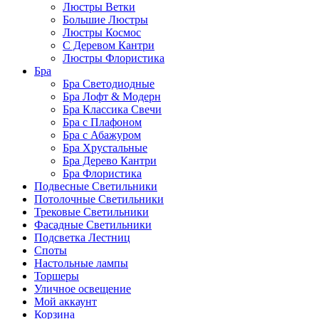
Люстры Ветки
Большие Люстры
Люстры Космос
С Деревом Кантри
Люстры Флористика
Бра
Бра Светодиодные
Бра Лофт & Модерн
Бра Классика Свечи
Бра с Плафоном
Бра с Абажуром
Бра Хрустальные
Бра Дерево Кантри
Бра Флористика
Подвесные Светильники
Потолочные Светильники
Трековые Светильники
Фасадные Светильники
Подсветка Лестниц
Споты
Настольные лампы
Торшеры
Уличное освещение
Мой аккаунт
Корзина