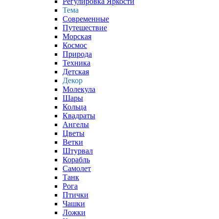
Регулировка Яркости
Тема
Современные
Путешествие
Морская
Космос
Природа
Техника
Детская
Декор
Молекула
Шары
Кольца
Квадраты
Ангелы
Цветы
Ветки
Штурвал
Корабль
Самолет
Танк
Рога
Птички
Чашки
Ложки