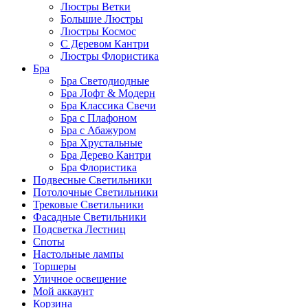
Люстры Ветки
Большие Люстры
Люстры Космос
С Деревом Кантри
Люстры Флористика
Бра
Бра Светодиодные
Бра Лофт & Модерн
Бра Классика Свечи
Бра с Плафоном
Бра с Абажуром
Бра Хрустальные
Бра Дерево Кантри
Бра Флористика
Подвесные Светильники
Потолочные Светильники
Трековые Светильники
Фасадные Светильники
Подсветка Лестниц
Споты
Настольные лампы
Торшеры
Уличное освещение
Мой аккаунт
Корзина