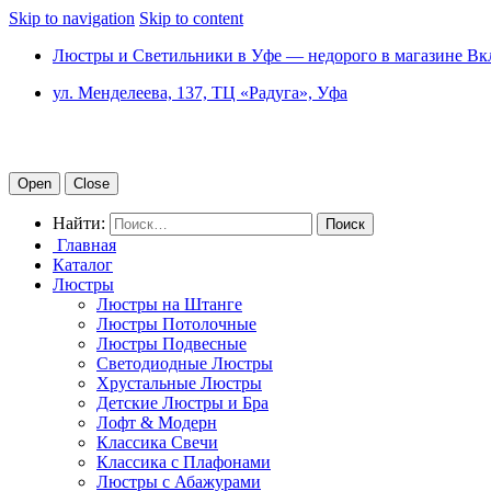
Skip to navigation
Skip to content
Люстры и Светильники в Уфе — недорого в магазине Вк
ул. Менделеева, 137, ТЦ «Радуга», Уфа
Open
Close
Найти:
Главная
Каталог
Люстры
Люстры на Штанге
Люстры Потолочные
Люстры Подвесные
Светодиодные Люстры
Хрустальные Люстры
Детские Люстры и Бра
Лофт & Модерн
Классика Свечи
Классика с Плафонами
Люстры с Абажурами