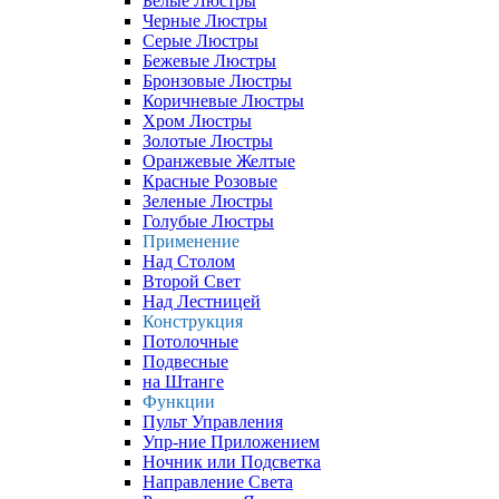
Белые Люстры
Черные Люстры
Серые Люстры
Бежевые Люстры
Бронзовые Люстры
Коричневые Люстры
Хром Люстры
Золотые Люстры
Оранжевые Желтые
Красные Розовые
Зеленые Люстры
Голубые Люстры
Применение
Над Столом
Второй Свет
Над Лестницей
Конструкция
Потолочные
Подвесные
на Штанге
Функции
Пульт Управления
Упр-ние Приложением
Ночник или Подсветка
Направление Света