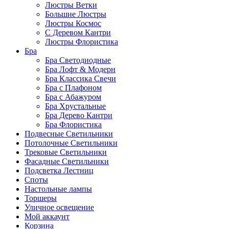
Люстры Ветки
Большие Люстры
Люстры Космос
С Деревом Кантри
Люстры Флористика
Бра
Бра Светодиодные
Бра Лофт & Модерн
Бра Классика Свечи
Бра с Плафоном
Бра с Абажуром
Бра Хрустальные
Бра Дерево Кантри
Бра Флористика
Подвесные Светильники
Потолочные Светильники
Трековые Светильники
Фасадные Светильники
Подсветка Лестниц
Споты
Настольные лампы
Торшеры
Уличное освещение
Мой аккаунт
Корзина