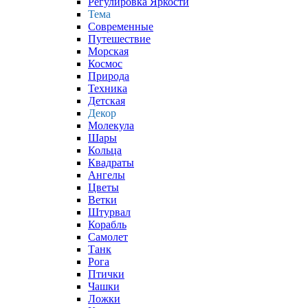
Регулировка Яркости
Тема
Современные
Путешествие
Морская
Космос
Природа
Техника
Детская
Декор
Молекула
Шары
Кольца
Квадраты
Ангелы
Цветы
Ветки
Штурвал
Корабль
Самолет
Танк
Рога
Птички
Чашки
Ложки