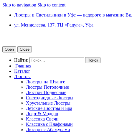
Skip to navigation
Skip to content
Люстры и Светильники в Уфе — недорого в магазине Вк
ул. Менделеева, 137, ТЦ «Радуга», Уфа
Open
Close
Найти:
Главная
Каталог
Люстры
Люстры на Штанге
Люстры Потолочные
Люстры Подвесные
Светодиодные Люстры
Хрустальные Люстры
Детские Люстры и Бра
Лофт & Модерн
Классика Свечи
Классика с Плафонами
Люстры с Абажурами