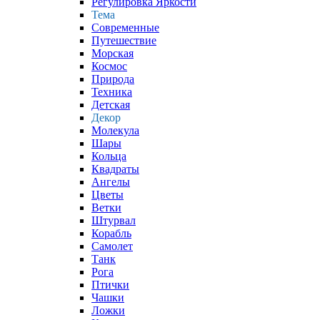
Регулировка Яркости
Тема
Современные
Путешествие
Морская
Космос
Природа
Техника
Детская
Декор
Молекула
Шары
Кольца
Квадраты
Ангелы
Цветы
Ветки
Штурвал
Корабль
Самолет
Танк
Рога
Птички
Чашки
Ложки