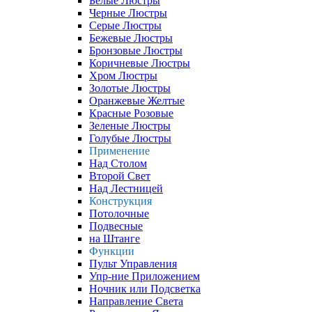
Белые Люстры
Черные Люстры
Серые Люстры
Бежевые Люстры
Бронзовые Люстры
Коричневые Люстры
Хром Люстры
Золотые Люстры
Оранжевые Желтые
Красные Розовые
Зеленые Люстры
Голубые Люстры
Применение
Над Столом
Второй Свет
Над Лестницей
Конструкция
Потолочные
Подвесные
на Штанге
Функции
Пульт Управления
Упр-ние Приложением
Ночник или Подсветка
Направление Света