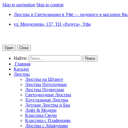
Skip to navigation
Skip to content
Люстры и Светильники в Уфе — недорого в магазине Вк
ул. Менделеева, 137, ТЦ «Радуга», Уфа
Open
Close
Найти:
Главная
Каталог
Люстры
Люстры на Штанге
Люстры Потолочные
Люстры Подвесные
Светодиодные Люстры
Хрустальные Люстры
Детские Люстры и Бра
Лофт & Модерн
Классика Свечи
Классика с Плафонами
Люстры с Абажурами