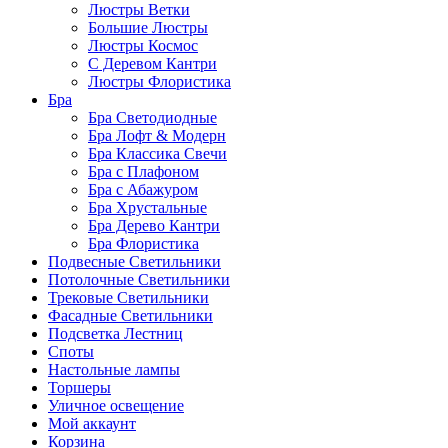
Люстры Ветки
Большие Люстры
Люстры Космос
С Деревом Кантри
Люстры Флористика
Бра
Бра Светодиодные
Бра Лофт & Модерн
Бра Классика Свечи
Бра с Плафоном
Бра с Абажуром
Бра Хрустальные
Бра Дерево Кантри
Бра Флористика
Подвесные Светильники
Потолочные Светильники
Трековые Светильники
Фасадные Светильники
Подсветка Лестниц
Споты
Настольные лампы
Торшеры
Уличное освещение
Мой аккаунт
Корзина