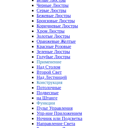
Белые Люстры
Черные Люстры
Серые Люстры
Бежевые Люстры
Бронзовые Люстры
Коричневые Люстры
Хром Люстры
Золотые Люстры
Оранжевые Желтые
Красные Розовые
Зеленые Люстры
Голубые Люстры
Применение
Над Столом
Второй Свет
Над Лестницей
Конструкция
Потолочные
Подвесные
на Штанге
Функции
Пульт Управления
Упр-ние Приложением
Ночник или Подсветка
Направление Света