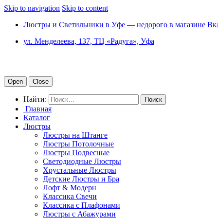
Skip to navigation
Skip to content
Люстры и Светильники в Уфе — недорого в магазине Вк
ул. Менделеева, 137, ТЦ «Радуга», Уфа
Open
Close
Найти:
Главная
Каталог
Люстры
Люстры на Штанге
Люстры Потолочные
Люстры Подвесные
Светодиодные Люстры
Хрустальные Люстры
Детские Люстры и Бра
Лофт & Модерн
Классика Свечи
Классика с Плафонами
Люстры с Абажурами