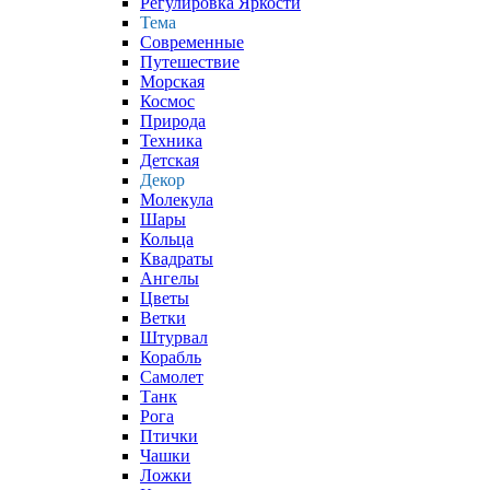
Регулировка Яркости
Тема
Современные
Путешествие
Морская
Космос
Природа
Техника
Детская
Декор
Молекула
Шары
Кольца
Квадраты
Ангелы
Цветы
Ветки
Штурвал
Корабль
Самолет
Танк
Рога
Птички
Чашки
Ложки