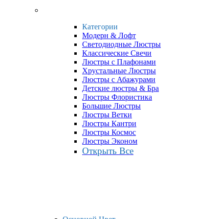
Категории
Модерн & Лофт
Светодиодные Люстры
Классические Свечи
Люстры с Плафонами
Хрустальные Люстры
Люстры с Абажурами
Детские люстры & Бра
Люстры Флористика
Большие Люстры
Люстры Ветки
Люстры Кантри
Люстры Космос
Люстры Эконом
Открыть Все