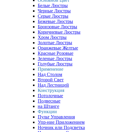
Основной Цвет
Белые Люстры
Черные Люстры
Серые Люстры
Бежевые Люстры
Бронзовые Люстры
Коричневые Люстры
Хром Люстры
Золотые Люстры
Оранжевые Желтые
Красные Розовые
Зеленые Люстры
Голубые Люстры
Применение
Над Столом
Второй Свет
Над Лестницей
Конструкция
Потолочные
Подвесные
на Штанге
Функции
Пульт Управления
Упр-ние Приложением
Ночник или Подсветка