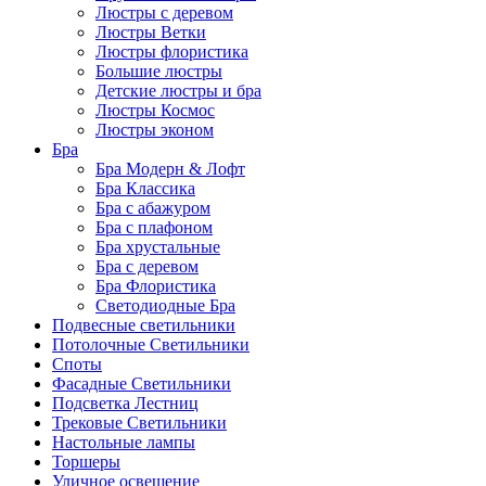
Люстры с деревом
Люстры Ветки
Люстры флористика
Большие люстры
Детские люстры и бра
Люстры Космос
Люстры эконом
Бра
Бра Модерн & Лофт
Бра Классика
Бра с абажуром
Бра с плафоном
Бра хрустальные
Бра с деревом
Бра Флористика
Светодиодные Бра
Подвесные светильники
Потолочные Светильники
Споты
Фасадные Светильники
Подсветка Лестниц
Трековые Светильники
Настольные лампы
Торшеры
Уличное освещение