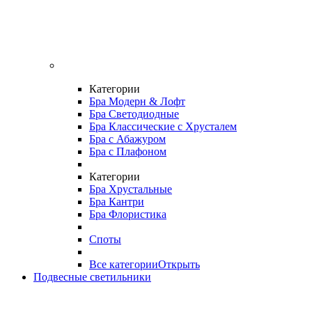
Категории
Бра Модерн & Лофт
Бра Светодиодные
Бра Классические с Хрусталем
Бра с Абажуром
Бра с Плафоном
Категории
Бра Хрустальные
Бра Кантри
Бра Флористика
Споты
Все категории
Открыть
Подвесные светильники