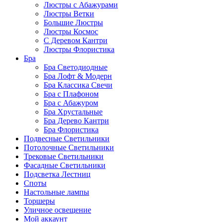
Люстры с Абажурами
Люстры Ветки
Большие Люстры
Люстры Космос
С Деревом Кантри
Люстры Флористика
Бра
Бра Светодиодные
Бра Лофт & Модерн
Бра Классика Свечи
Бра с Плафоном
Бра с Абажуром
Бра Хрустальные
Бра Дерево Кантри
Бра Флористика
Подвесные Светильники
Потолочные Светильники
Трековые Светильники
Фасадные Светильники
Подсветка Лестниц
Споты
Настольные лампы
Торшеры
Уличное освещение
Мой аккаунт