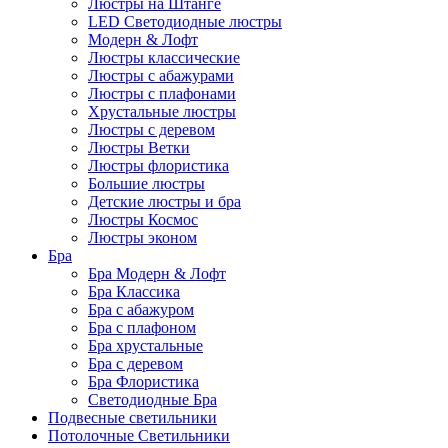
Люстры на Штанге
LED Светодиодные люстры
Модерн & Лофт
Люстры классические
Люстры с абажурами
Люстры с плафонами
Хрустальные люстры
Люстры с деревом
Люстры Ветки
Люстры флористика
Большие люстры
Детские люстры и бра
Люстры Космос
Люстры эконом
Бра
Бра Модерн & Лофт
Бра Классика
Бра с абажуром
Бра с плафоном
Бра хрустальные
Бра с деревом
Бра Флористика
Светодиодные Бра
Подвесные светильники
Потолочные Светильники