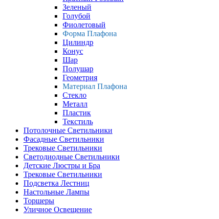
Зеленый
Голубой
Фиолетовый
Форма Плафона
Цилиндр
Конус
Шар
Полушар
Геометрия
Материал Плафона
Стекло
Металл
Пластик
Текстиль
Потолочные Светильники
Фасадные Светильники
Трековые Светильники
Светодиодные Светильники
Детские Люстры и Бра
Трековые Светильники
Подсветка Лестниц
Настольные Лампы
Торшеры
Уличное Освещение