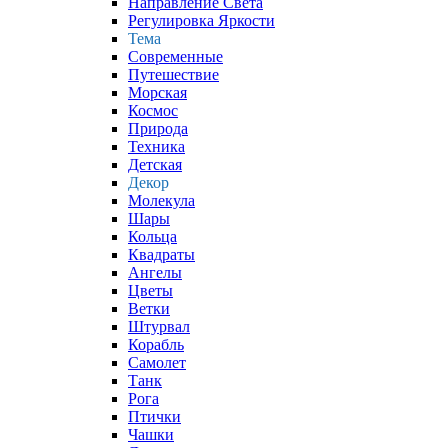
Направление Света
Регулировка Яркости
Тема
Современные
Путешествие
Морская
Космос
Природа
Техника
Детская
Декор
Молекула
Шары
Кольца
Квадраты
Ангелы
Цветы
Ветки
Штурвал
Корабль
Самолет
Танк
Рога
Птички
Чашки