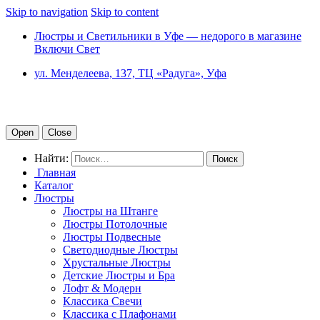
Skip to navigation
Skip to content
Люстры и Светильники в Уфе — недорого в магазине
Включи Свет
ул. Менделеева, 137, ТЦ «Радуга», Уфа
Open
Close
Найти:
Главная
Каталог
Люстры
Люстры на Штанге
Люстры Потолочные
Люстры Подвесные
Светодиодные Люстры
Хрустальные Люстры
Детские Люстры и Бра
Лофт & Модерн
Классика Свечи
Классика с Плафонами