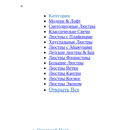
Категории
Модерн & Лофт
Светодиодные Люстры
Классические Свечи
Люстры с Плафонами
Хрустальные Люстры
Люстры с Абажурами
Детские люстры & Бра
Люстры Флористика
Большие Люстры
Люстры Ветки
Люстры Кантри
Люстры Космос
Люстры Эконом
Открыть Все