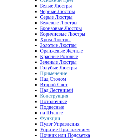
Основной Цвет
Белые Люстры
Черные Люстры
Серые Люстры
Бежевые Люстры
Бронзовые Люстры
Коричневые Люстры
Хром Люстры
Золотые Люстры
Оранжевые Желтые
Красные Розовые
Зеленые Люстры
Голубые Люстры
Применение
Над Столом
Второй Свет
Над Лестницей
Конструкция
Потолочные
Подвесные
на Штанге
Функции
Пульт Управления
Упр-ние Приложением
Ночник или Подсветка