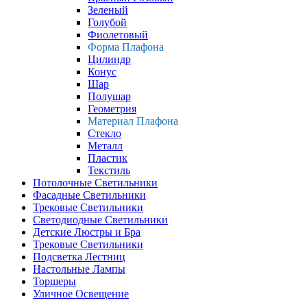
Зеленый
Голубой
Фиолетовый
Форма Плафона
Цилиндр
Конус
Шар
Полушар
Геометрия
Материал Плафона
Стекло
Металл
Пластик
Текстиль
Потолочные Светильники
Фасадные Светильники
Трековые Светильники
Светодиодные Светильники
Детские Люстры и Бра
Трековые Светильники
Подсветка Лестниц
Настольные Лампы
Торшеры
Уличное Освещение