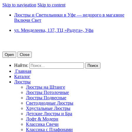
Skip to navigation
Skip to content
Люстры и Светильники в Уфе — недорого в магазине
Включи Свет
ул. Менделеева, 137, ТЦ «Радуга», Уфа
Open
Close
Найти:
Главная
Каталог
Люстры
Люстры на Штанге
Люстры Потолочные
Люстры Подвесные
Светодиодные Люстры
Хрустальные Люстры
Детские Люстры и Бра
Лофт & Модерн
Классика Свечи
Классика с Плафонами