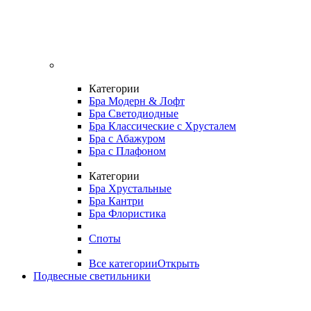
Категории
Бра Модерн & Лофт
Бра Светодиодные
Бра Классические с Хрусталем
Бра с Абажуром
Бра с Плафоном
Категории
Бра Хрустальные
Бра Кантри
Бра Флористика
Споты
Все категории
Открыть
Подвесные светильники