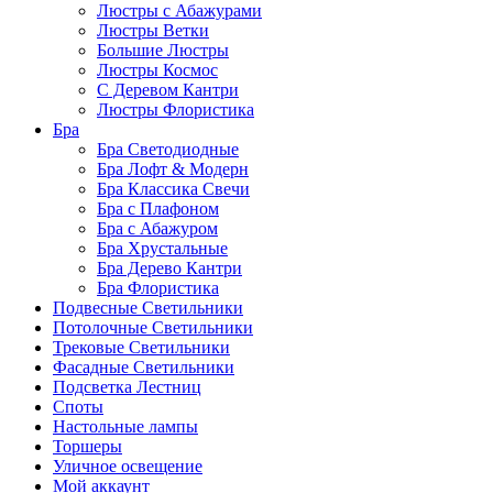
Люстры с Абажурами
Люстры Ветки
Большие Люстры
Люстры Космос
С Деревом Кантри
Люстры Флористика
Бра
Бра Светодиодные
Бра Лофт & Модерн
Бра Классика Свечи
Бра с Плафоном
Бра с Абажуром
Бра Хрустальные
Бра Дерево Кантри
Бра Флористика
Подвесные Светильники
Потолочные Светильники
Трековые Светильники
Фасадные Светильники
Подсветка Лестниц
Споты
Настольные лампы
Торшеры
Уличное освещение
Мой аккаунт