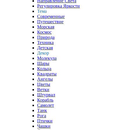
Направление Света
Регулировка Яркости
Тема
Современные
Путешествие
Морская
Космос
Природа
Техника
Детская
Декор
Молекула
Шары
Кольца
Квадраты
Ангелы
Цветы
Ветки
Штурвал
Корабль
Самолет
Танк
Рога
Птички
Чашки