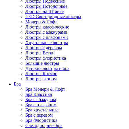
Люстры Подвесные
Люстры Потолочные
Люстры на Штанге
LED Светодиодные люстры
Модерн & Лофт
Люстры классические
Люстры с абажурами
Люстры с плафонами
Хрустальные люстры
Люстры с деревом
Люстры Ветки
Люстры флористика
Большие люстры
Детские люстры и бра
Люстры Космос
Люстры эконом
Бра
Бра Модерн & Лофт
Бра Классика
Бра с абажуром
Бра с плафоном
Бра хрустальные
Бра с деревом
Бра Флористика
Светодиодные Бра