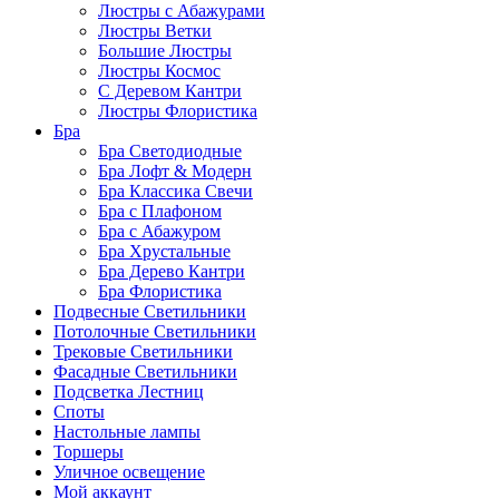
Люстры с Абажурами
Люстры Ветки
Большие Люстры
Люстры Космос
С Деревом Кантри
Люстры Флористика
Бра
Бра Светодиодные
Бра Лофт & Модерн
Бра Классика Свечи
Бра с Плафоном
Бра с Абажуром
Бра Хрустальные
Бра Дерево Кантри
Бра Флористика
Подвесные Светильники
Потолочные Светильники
Трековые Светильники
Фасадные Светильники
Подсветка Лестниц
Споты
Настольные лампы
Торшеры
Уличное освещение
Мой аккаунт