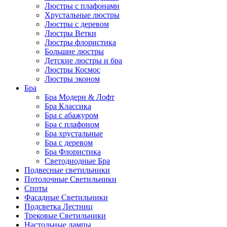
Люстры с плафонами
Хрустальные люстры
Люстры с деревом
Люстры Ветки
Люстры флористика
Большие люстры
Детские люстры и бра
Люстры Космос
Люстры эконом
Бра
Бра Модерн & Лофт
Бра Классика
Бра с абажуром
Бра с плафоном
Бра хрустальные
Бра с деревом
Бра Флористика
Светодиодные Бра
Подвесные светильники
Потолочные Светильники
Споты
Фасадные Светильники
Подсветка Лестниц
Трековые Светильники
Настольные лампы