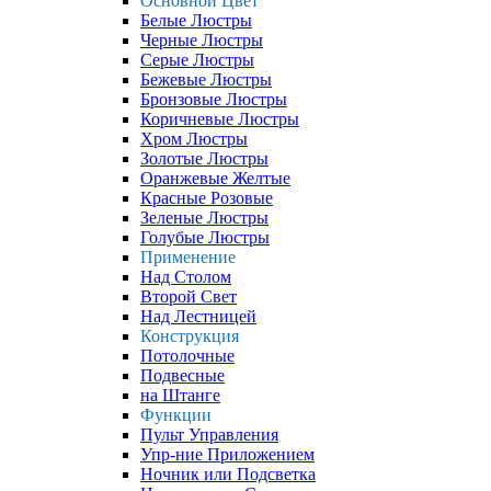
Основной Цвет
Белые Люстры
Черные Люстры
Серые Люстры
Бежевые Люстры
Бронзовые Люстры
Коричневые Люстры
Хром Люстры
Золотые Люстры
Оранжевые Желтые
Красные Розовые
Зеленые Люстры
Голубые Люстры
Применение
Над Столом
Второй Свет
Над Лестницей
Конструкция
Потолочные
Подвесные
на Штанге
Функции
Пульт Управления
Упр-ние Приложением
Ночник или Подсветка