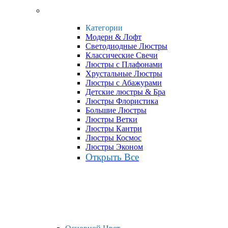
Категории
Модерн & Лофт
Светодиодные Люстры
Классические Свечи
Люстры с Плафонами
Хрустальные Люстры
Люстры с Абажурами
Детские люстры & Бра
Люстры Флористика
Большие Люстры
Люстры Ветки
Люстры Кантри
Люстры Космос
Люстры Эконом
Открыть Все