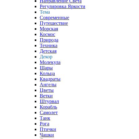
Направление Света
Регулировка Яркости
Тема
Современные
Путешествие
Морская
Космос
Природа
Техника
Детская
Декор
Молекула
Шары
Кольца
Квадраты
Ангелы
Цветы
Ветки
Штурвал
Корабль
Самолет
Танк
Рога
Птички
Чашки