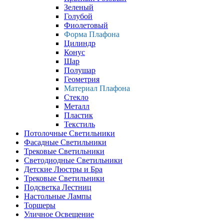
Зеленый
Голубой
Фиолетовый
Форма Плафона
Цилиндр
Конус
Шар
Полушар
Геометрия
Материал Плафона
Стекло
Металл
Пластик
Текстиль
Потолочные Светильники
Фасадные Светильники
Трековые Светильники
Светодиодные Светильники
Детские Люстры и Бра
Трековые Светильники
Подсветка Лестниц
Настольные Лампы
Торшеры
Уличное Освещение