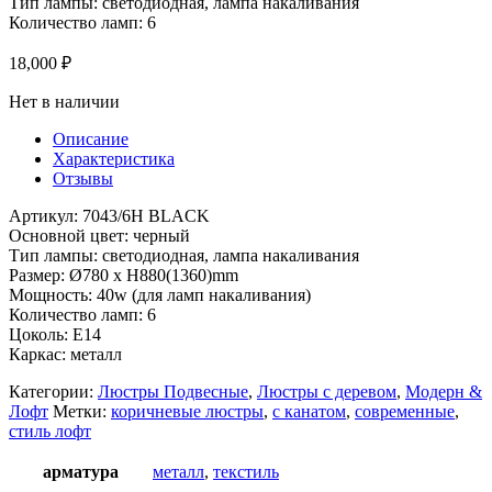
Тип лампы: светодиодная, лампа накаливания
Количество ламп: 6
18,000
₽
Нет в наличии
Описание
Характеристика
Отзывы
Артикул: 7043/6H BLACK
Основной цвет: черный
Тип лампы: светодиодная, лампа накаливания
Размер: Ø780 x H880(1360)mm
Мощность: 40w (для ламп накаливания)
Количество ламп: 6
Цоколь: Е14
Каркас: металл
Категории:
Люстры Подвесные
,
Люстры с деревом
,
Модерн &
Лофт
Метки:
коричневые люстры
,
с канатом
,
современные
,
стиль лофт
арматура
металл
,
текстиль