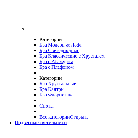
Категории
Бра Модерн & Лофт
Бра Светодиодные
Бра Классические с Хрусталем
Бра с Абажуром
Бра с Плафоном
Категории
Бра Хрустальные
Бра Кантри
Бра Флористика
Споты
Все категории
Открыть
Подвесные светильники