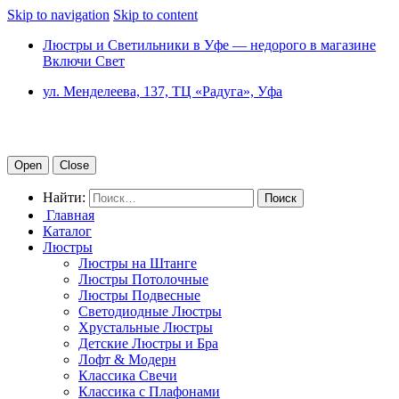
Skip to navigation
Skip to content
Люстры и Светильники в Уфе — недорого в магазине
Включи Свет
ул. Менделеева, 137, ТЦ «Радуга», Уфа
Open
Close
Найти:
Главная
Каталог
Люстры
Люстры на Штанге
Люстры Потолочные
Люстры Подвесные
Светодиодные Люстры
Хрустальные Люстры
Детские Люстры и Бра
Лофт & Модерн
Классика Свечи
Классика с Плафонами