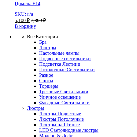
Цоколь: Е14
SKU: n/a
5,100
₽
7,800
₽
В корзину
Все Категории
Бра
Люстры
Настольные лампы
Подвесные светильники
Подсветка Лестниц
Потолочные Светильники
Разное
Споты
Торшеры
Трековые Светильники
Уличное освещение
Фасадные Светильники
Люстры
Люстры Подвесные
Люстры Потолочные
Люстры на Штанге
LED Светодиодные люстры
Модерн & Лофт