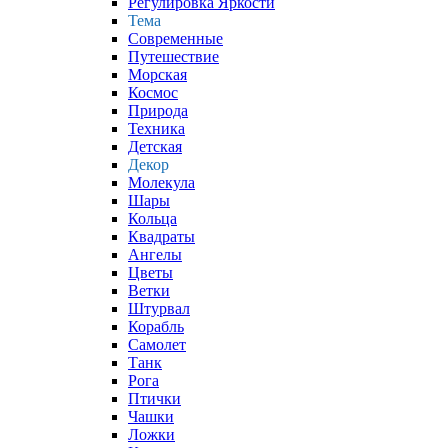
Регулировка Яркости
Тема
Современные
Путешествие
Морская
Космос
Природа
Техника
Детская
Декор
Молекула
Шары
Кольца
Квадраты
Ангелы
Цветы
Ветки
Штурвал
Корабль
Самолет
Танк
Рога
Птички
Чашки
Ложки