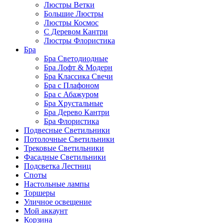
Люстры Ветки
Большие Люстры
Люстры Космос
С Деревом Кантри
Люстры Флористика
Бра
Бра Светодиодные
Бра Лофт & Модерн
Бра Классика Свечи
Бра с Плафоном
Бра с Абажуром
Бра Хрустальные
Бра Дерево Кантри
Бра Флористика
Подвесные Светильники
Потолочные Светильники
Трековые Светильники
Фасадные Светильники
Подсветка Лестниц
Споты
Настольные лампы
Торшеры
Уличное освещение
Мой аккаунт
Корзина