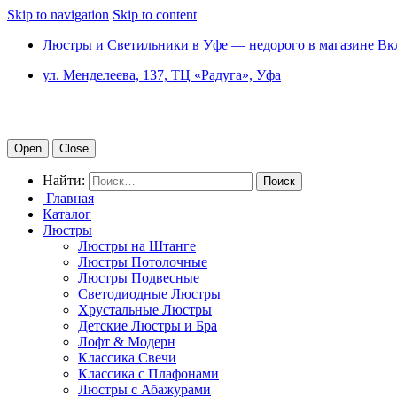
Skip to navigation
Skip to content
Люстры и Светильники в Уфе — недорого в магазине Вк
ул. Менделеева, 137, ТЦ «Радуга», Уфа
Open
Close
Найти:
Главная
Каталог
Люстры
Люстры на Штанге
Люстры Потолочные
Люстры Подвесные
Светодиодные Люстры
Хрустальные Люстры
Детские Люстры и Бра
Лофт & Модерн
Классика Свечи
Классика с Плафонами
Люстры с Абажурами