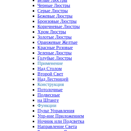
Белые Люстры
Черные Люстры
Серые Люстры
Бежевые Люстры
Бронзовые Люстры
Коричневые Люстры
Хром Люстры
Золотые Люстры
Оранжевые Желтые
Красные Розовые
Зеленые Люстры
Голубые Люстры
Применение
Над Столом
Второй Свет
Над Лестницей
Конструкция
Потолочные
Подвесные
на Штанге
Функции
Пульт Управления
Упр-ние Приложением
Ночник или Подсветка
Направление Света