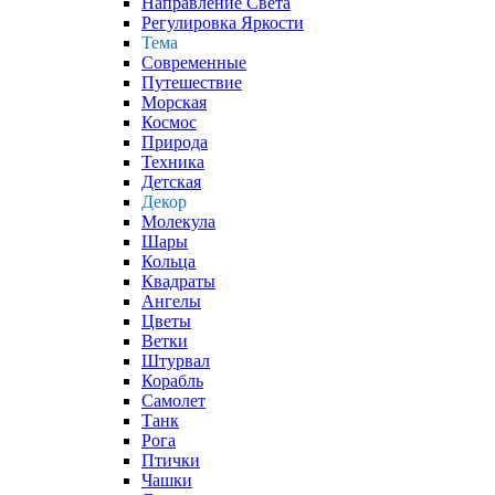
Направление Света
Регулировка Яркости
Тема
Современные
Путешествие
Морская
Космос
Природа
Техника
Детская
Декор
Молекула
Шары
Кольца
Квадраты
Ангелы
Цветы
Ветки
Штурвал
Корабль
Самолет
Танк
Рога
Птички
Чашки