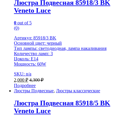
Люстра Подвесная 85918/3 BK
Veneto Luce
0
out of 5
(0)
Артикул: 85918/3 BK
Основной цвет: черный
Тип лампы: светодиодная, лампа накаливания
Количество ламп: 3
Цоколь: Е14
Мощность: 60W
SKU: n/a
2,000
₽
4,300
₽
Подробнее
Люстры Подвесные
,
Люстры классические
Люстра Подвесная 85918/5 BK
Veneto Luce