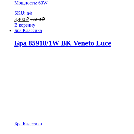
Мощность: 60W
SKU: n/a
3,400
₽
7,500
₽
В корзину
Бра Классика
Бра 85918/1W BK Veneto Luce
Бра Классика