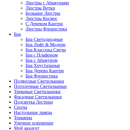
Люстры с Абажурами
Люстры Ветки
Большие Люстры
Люстры Космос
С Деревом Кантри
Люстры Флористика
Бра
Бра Светодиодные
Бра Лофт & Модерн
Бра Классика Свечи
Бра с Плафоном
Бра с Абажуром
Бра Хрустальные
Бра Дерево Кантри
Бра Флористика
Подвесные Светильники
Потолочные Светильники
Трековые Светильники
Фасадные Светильники
Подсветка Лестниц
Споты
Настольные лампы
Торшеры
Уличное освещение
Мой аккаунт