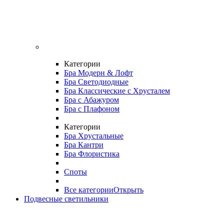
Категории
Бра Модерн & Лофт
Бра Светодиодные
Бра Классические с Хрусталем
Бра с Абажуром
Бра с Плафоном
Категории
Бра Хрустальные
Бра Кантри
Бра Флористика
Споты
Все категории
Открыть
Подвесные светильники