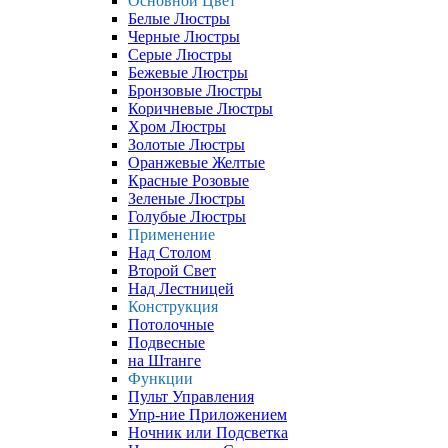
Основной Цвет
Белые Люстры
Черные Люстры
Серые Люстры
Бежевые Люстры
Бронзовые Люстры
Коричневые Люстры
Хром Люстры
Золотые Люстры
Оранжевые Желтые
Красные Розовые
Зеленые Люстры
Голубые Люстры
Применение
Над Столом
Второй Свет
Над Лестницей
Конструкция
Потолочные
Подвесные
на Штанге
Функции
Пульт Управления
Упр-ние Приложением
Ночник или Подсветка