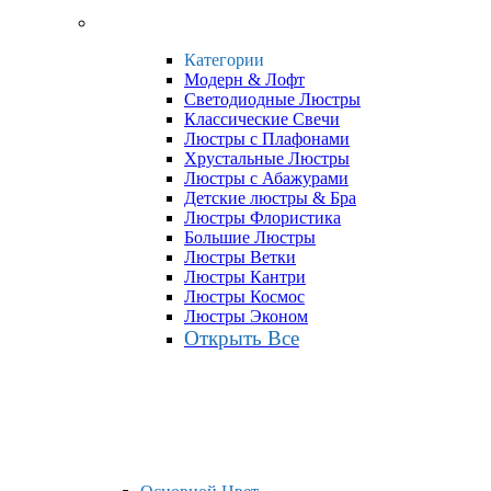
Категории
Модерн & Лофт
Светодиодные Люстры
Классические Свечи
Люстры с Плафонами
Хрустальные Люстры
Люстры с Абажурами
Детские люстры & Бра
Люстры Флористика
Большие Люстры
Люстры Ветки
Люстры Кантри
Люстры Космос
Люстры Эконом
Открыть Все