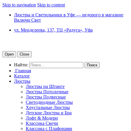
Skip to navigation
Skip to content
Люстры и Светильники в Уфе — недорого в магазине
Включи Свет
ул. Менделеева, 137, ТЦ «Радуга», Уфа
Open
Close
Найти:
Главная
Каталог
Люстры
Люстры на Штанге
Люстры Потолочные
Люстры Подвесные
Светодиодные Люстры
Хрустальные Люстры
Детские Люстры и Бра
Лофт & Модерн
Классика Свечи
Классика с Плафонами