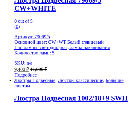
Люстра Подвесная 79069/5
CW+WHITE
0
out of 5
(0)
Артикул: 79069/5
Основной цвет: CW+WT Белый глянцевый
Тип лампы: светодиодная, лампа накаливания
Количество ламп: 5
SKU: n/a
9,400
₽
11,900
₽
Подробнее
Люстры Подвесные
,
Люстры классические
,
Большие
люстры
Люстра Подвесная 1002/18+9 SWH