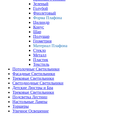
Зеленый
Голубой
Фиолетовый
Форма Плафона
Цилиндр
Конус
Шар
Полушар
Геометрия
Материал Плафона
Стекло
Металл
Пластик
Текстиль
Потолочные Светильники
Фасадные Светильники
Трековые Светильники
Светодиодные Светильники
Детские Люстры и Бра
Трековые Светильники
Подсветка Лестниц
Настольные Лампы
Торшеры
Уличное Освещение