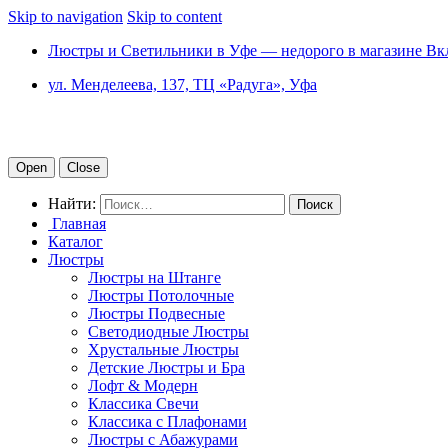
Skip to navigation
Skip to content
Люстры и Светильники в Уфе — недорого в магазине Вк
ул. Менделеева, 137, ТЦ «Радуга», Уфа
Open
Close
Найти:
Главная
Каталог
Люстры
Люстры на Штанге
Люстры Потолочные
Люстры Подвесные
Светодиодные Люстры
Хрустальные Люстры
Детские Люстры и Бра
Лофт & Модерн
Классика Свечи
Классика с Плафонами
Люстры с Абажурами