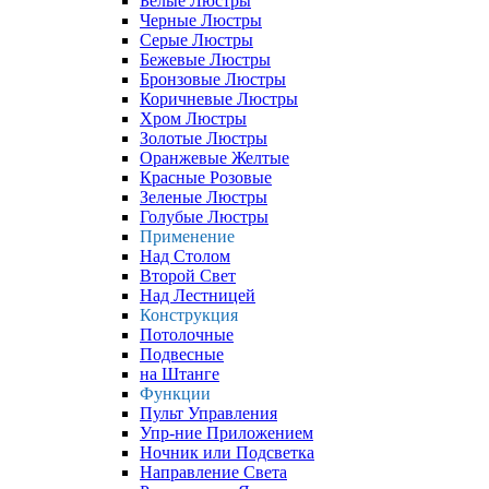
Белые Люстры
Черные Люстры
Серые Люстры
Бежевые Люстры
Бронзовые Люстры
Коричневые Люстры
Хром Люстры
Золотые Люстры
Оранжевые Желтые
Красные Розовые
Зеленые Люстры
Голубые Люстры
Применение
Над Столом
Второй Свет
Над Лестницей
Конструкция
Потолочные
Подвесные
на Штанге
Функции
Пульт Управления
Упр-ние Приложением
Ночник или Подсветка
Направление Света