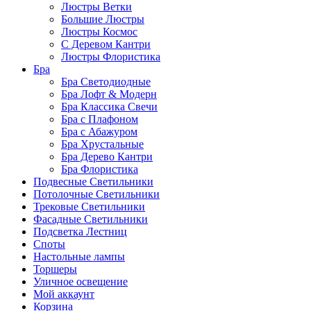
Люстры Ветки
Большие Люстры
Люстры Космос
С Деревом Кантри
Люстры Флористика
Бра
Бра Светодиодные
Бра Лофт & Модерн
Бра Классика Свечи
Бра с Плафоном
Бра с Абажуром
Бра Хрустальные
Бра Дерево Кантри
Бра Флористика
Подвесные Светильники
Потолочные Светильники
Трековые Светильники
Фасадные Светильники
Подсветка Лестниц
Споты
Настольные лампы
Торшеры
Уличное освещение
Мой аккаунт
Корзина