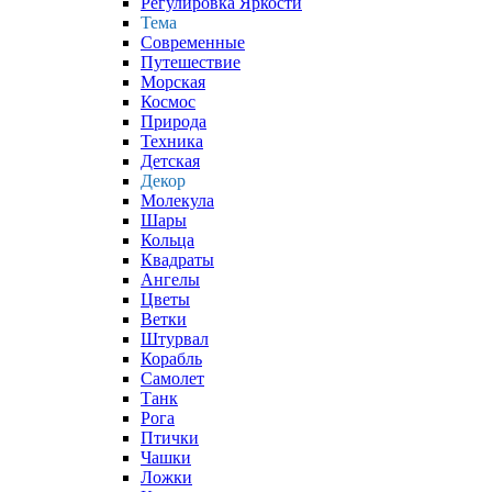
Регулировка Яркости
Тема
Современные
Путешествие
Морская
Космос
Природа
Техника
Детская
Декор
Молекула
Шары
Кольца
Квадраты
Ангелы
Цветы
Ветки
Штурвал
Корабль
Самолет
Танк
Рога
Птички
Чашки
Ложки