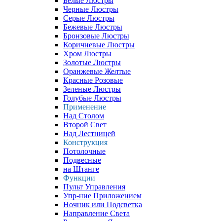
Белые Люстры
Черные Люстры
Серые Люстры
Бежевые Люстры
Бронзовые Люстры
Коричневые Люстры
Хром Люстры
Золотые Люстры
Оранжевые Желтые
Красные Розовые
Зеленые Люстры
Голубые Люстры
Применение
Над Столом
Второй Свет
Над Лестницей
Конструкция
Потолочные
Подвесные
на Штанге
Функции
Пульт Управления
Упр-ние Приложением
Ночник или Подсветка
Направление Света