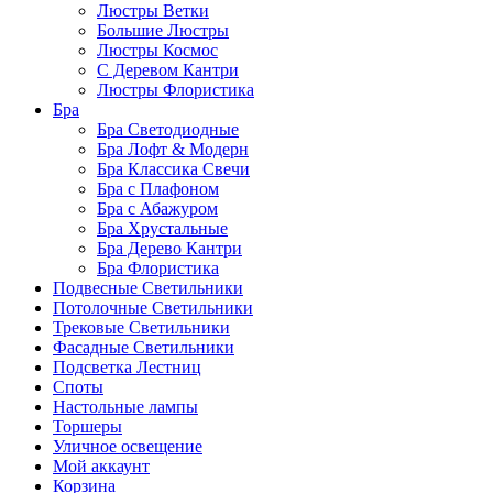
Люстры Ветки
Большие Люстры
Люстры Космос
С Деревом Кантри
Люстры Флористика
Бра
Бра Светодиодные
Бра Лофт & Модерн
Бра Классика Свечи
Бра с Плафоном
Бра с Абажуром
Бра Хрустальные
Бра Дерево Кантри
Бра Флористика
Подвесные Светильники
Потолочные Светильники
Трековые Светильники
Фасадные Светильники
Подсветка Лестниц
Споты
Настольные лампы
Торшеры
Уличное освещение
Мой аккаунт
Корзина