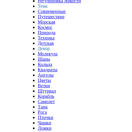
Регулировка Яркости
Тема
Современные
Путешествие
Морская
Космос
Природа
Техника
Детская
Декор
Молекула
Шары
Кольца
Квадраты
Ангелы
Цветы
Ветки
Штурвал
Корабль
Самолет
Танк
Рога
Птички
Чашки
Ложки