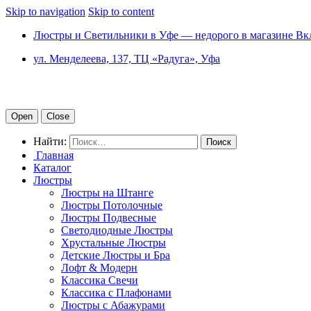
Skip to navigation
Skip to content
Люстры и Светильники в Уфе — недорого в магазине Вк
ул. Менделеева, 137, ТЦ «Радуга», Уфа
Open
Close
Найти:
Главная
Каталог
Люстры
Люстры на Штанге
Люстры Потолочные
Люстры Подвесные
Светодиодные Люстры
Хрустальные Люстры
Детские Люстры и Бра
Лофт & Модерн
Классика Свечи
Классика с Плафонами
Люстры с Абажурами