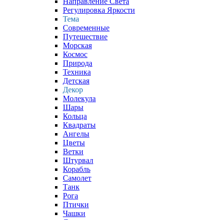
Направление Света
Регулировка Яркости
Тема
Современные
Путешествие
Морская
Космос
Природа
Техника
Детская
Декор
Молекула
Шары
Кольца
Квадраты
Ангелы
Цветы
Ветки
Штурвал
Корабль
Самолет
Танк
Рога
Птички
Чашки