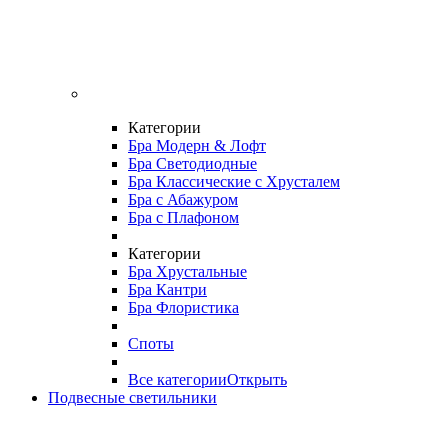
Категории
Бра Модерн & Лофт
Бра Светодиодные
Бра Классические с Хрусталем
Бра с Абажуром
Бра с Плафоном
Категории
Бра Хрустальные
Бра Кантри
Бра Флористика
Споты
Все категории
Открыть
Подвесные светильники