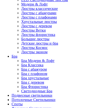
Модерн & Лофт
Люстры классические
Люстры с абажурами
Люстры с плафонами
Хрустальные люстры
Люстры с деревом
Люстры Ветки
Люстры флористика
Большие люстры
Детские люстры и бра
Люстры Космос
Люстры эконом
Бра
Бра Модерн & Лофт
Бра Классика
Бра с абажуром
Бра с плафоном
Бра хрустальные
Бра с деревом
Бра Флористика
Светодиодные Бра
Подвесные светильники
Потолочные Светильники
Споты