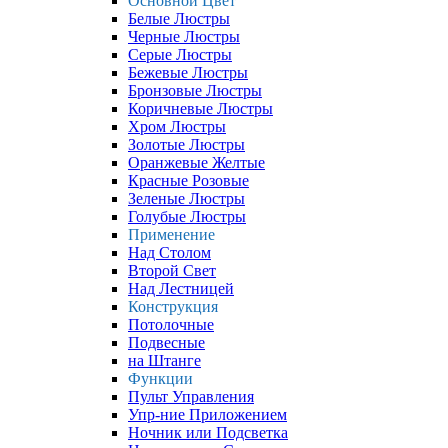
Основной Цвет
Белые Люстры
Черные Люстры
Серые Люстры
Бежевые Люстры
Бронзовые Люстры
Коричневые Люстры
Хром Люстры
Золотые Люстры
Оранжевые Желтые
Красные Розовые
Зеленые Люстры
Голубые Люстры
Применение
Над Столом
Второй Свет
Над Лестницей
Конструкция
Потолочные
Подвесные
на Штанге
Функции
Пульт Управления
Упр-ние Приложением
Ночник или Подсветка