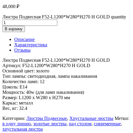
48,000
₽
Люстра Подвесная F52-L1200*W280*H270 H GOLD quantity
В корзину
Описание
Характеристика
Отзывы
Люстра Подвесная F52-L1200*W280*H270 H GOLD
Артикул: F52-L1200*W280*H270 H GOLD
Основной цвет: золото
Тип лампы: светодиодная, лампа накаливания
Количество ламп: 12
Цоколь: E14
Мощность: 40w (для ламп накаливания)
Размер: L1200 x W280 x H270 мм
Каркас: металл
Вес, кг: 32.4
Категории:
Люстры Подвесные
,
Хрустальные люстры
Метки:
в одну линию
,
золотые люстры
,
над столом
,
современные
,
хрустальная люстра