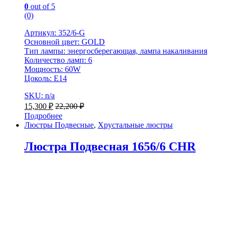
0
out of 5
(0)
Артикул: 352/6-G
Основной цвет: GOLD
Тип лампы: энергосберегающая, лампа накаливания
Количество ламп: 6
Мощность: 60W
Цоколь: Е14
SKU: n/a
15,300
₽
22,200
₽
Подробнее
Люстры Подвесные
,
Хрустальные люстры
Люстра Подвесная 1656/6 CHR