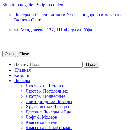
Skip to navigation
Skip to content
Люстры и Светильники в Уфе — недорого в магазине
Включи Свет
ул. Менделеева, 137, ТЦ «Радуга», Уфа
Open
Close
Найти:
Главная
Каталог
Люстры
Люстры на Штанге
Люстры Потолочные
Люстры Подвесные
Светодиодные Люстры
Хрустальные Люстры
Детские Люстры и Бра
Лофт & Модерн
Классика Свечи
Классика с Плафонами