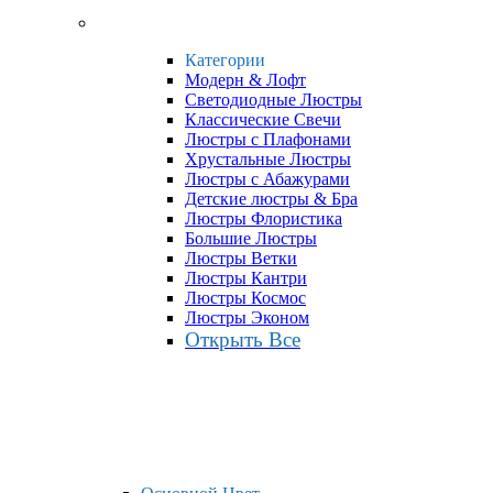
Категории
Модерн & Лофт
Светодиодные Люстры
Классические Свечи
Люстры с Плафонами
Хрустальные Люстры
Люстры с Абажурами
Детские люстры & Бра
Люстры Флористика
Большие Люстры
Люстры Ветки
Люстры Кантри
Люстры Космос
Люстры Эконом
Открыть Все