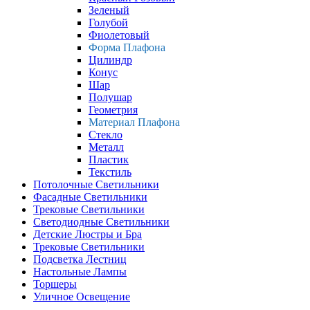
Зеленый
Голубой
Фиолетовый
Форма Плафона
Цилиндр
Конус
Шар
Полушар
Геометрия
Материал Плафона
Стекло
Металл
Пластик
Текстиль
Потолочные Светильники
Фасадные Светильники
Трековые Светильники
Светодиодные Светильники
Детские Люстры и Бра
Трековые Светильники
Подсветка Лестниц
Настольные Лампы
Торшеры
Уличное Освещение