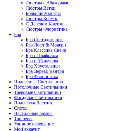
Люстры с Абажурами
Люстры Ветки
Большие Люстры
Люстры Космос
С Деревом Кантри
Люстры Флористика
Бра
Бра Светодиодные
Бра Лофт & Модерн
Бра Классика Свечи
Бра с Плафоном
Бра с Абажуром
Бра Хрустальные
Бра Дерево Кантри
Бра Флористика
Подвесные Светильники
Потолочные Светильники
Трековые Светильники
Фасадные Светильники
Подсветка Лестниц
Споты
Настольные лампы
Торшеры
Уличное освещение
Мой аккаунт