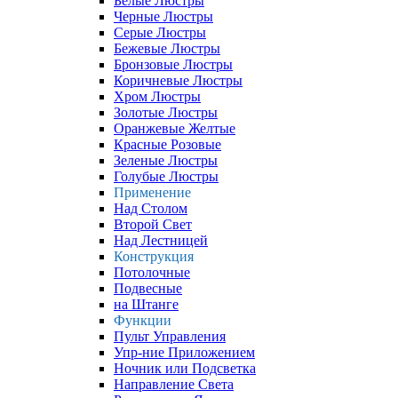
Белые Люстры
Черные Люстры
Серые Люстры
Бежевые Люстры
Бронзовые Люстры
Коричневые Люстры
Хром Люстры
Золотые Люстры
Оранжевые Желтые
Красные Розовые
Зеленые Люстры
Голубые Люстры
Применение
Над Столом
Второй Свет
Над Лестницей
Конструкция
Потолочные
Подвесные
на Штанге
Функции
Пульт Управления
Упр-ние Приложением
Ночник или Подсветка
Направление Света