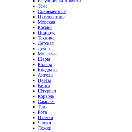
Регулировка Яркости
Тема
Современные
Путешествие
Морская
Космос
Природа
Техника
Детская
Декор
Молекула
Шары
Кольца
Квадраты
Ангелы
Цветы
Ветки
Штурвал
Корабль
Самолет
Танк
Рога
Птички
Чашки
Ложки