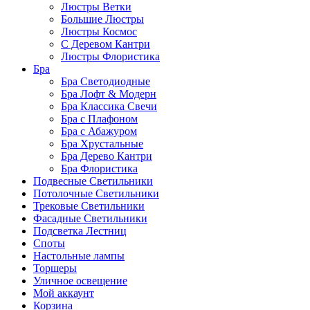
Люстры Ветки
Большие Люстры
Люстры Космос
С Деревом Кантри
Люстры Флористика
Бра
Бра Светодиодные
Бра Лофт & Модерн
Бра Классика Свечи
Бра с Плафоном
Бра с Абажуром
Бра Хрустальные
Бра Дерево Кантри
Бра Флористика
Подвесные Светильники
Потолочные Светильники
Трековые Светильники
Фасадные Светильники
Подсветка Лестниц
Споты
Настольные лампы
Торшеры
Уличное освещение
Мой аккаунт
Корзина