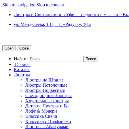
Skip to navigation
Skip to content
Люстры и Светильники в Уфе — недорого в магазине Вк
ул. Менделеева, 137, ТЦ «Радуга», Уфа
Open
Close
Найти:
Главная
Каталог
Люстры
Люстры на Штанге
Люстры Потолочные
Люстры Подвесные
Светодиодные Люстры
Хрустальные Люстры
Детские Люстры и Бра
Лофт & Модерн
Классика Свечи
Классика с Плафонами
Люстры с Абажурами