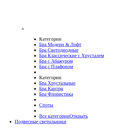
Категории
Бра Модерн & Лофт
Бра Светодиодные
Бра Классические с Хрусталем
Бра с Абажуром
Бра с Плафоном
Категории
Бра Хрустальные
Бра Кантри
Бра Флористика
Споты
Все категории
Открыть
Подвесные светильники