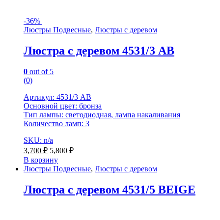
-
36%
Люстры Подвесные
,
Люстры с деревом
Люстра с деревом 4531/3 AB
0
out of 5
(0)
Артикул: 4531/3 AB
Основной цвет: бронза
Тип лампы: светодиодная, лампа накаливания
Количество ламп: 3
SKU: n/a
3,700
₽
5,800
₽
В корзину
Люстры Подвесные
,
Люстры с деревом
Люстра с деревом 4531/5 BEIGE