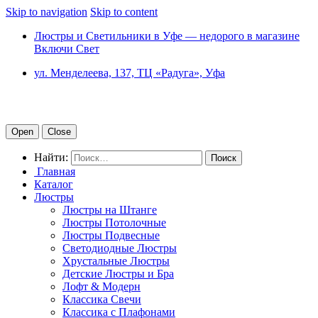
Skip to navigation
Skip to content
Люстры и Светильники в Уфе — недорого в магазине
Включи Свет
ул. Менделеева, 137, ТЦ «Радуга», Уфа
Open
Close
Найти:
Главная
Каталог
Люстры
Люстры на Штанге
Люстры Потолочные
Люстры Подвесные
Светодиодные Люстры
Хрустальные Люстры
Детские Люстры и Бра
Лофт & Модерн
Классика Свечи
Классика с Плафонами