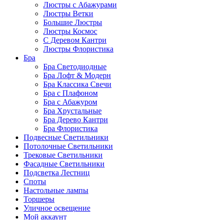
Люстры с Абажурами
Люстры Ветки
Большие Люстры
Люстры Космос
С Деревом Кантри
Люстры Флористика
Бра
Бра Светодиодные
Бра Лофт & Модерн
Бра Классика Свечи
Бра с Плафоном
Бра с Абажуром
Бра Хрустальные
Бра Дерево Кантри
Бра Флористика
Подвесные Светильники
Потолочные Светильники
Трековые Светильники
Фасадные Светильники
Подсветка Лестниц
Споты
Настольные лампы
Торшеры
Уличное освещение
Мой аккаунт