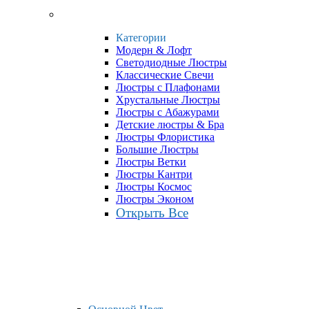
Категории
Модерн & Лофт
Светодиодные Люстры
Классические Свечи
Люстры с Плафонами
Хрустальные Люстры
Люстры с Абажурами
Детские люстры & Бра
Люстры Флористика
Большие Люстры
Люстры Ветки
Люстры Кантри
Люстры Космос
Люстры Эконом
Открыть Все