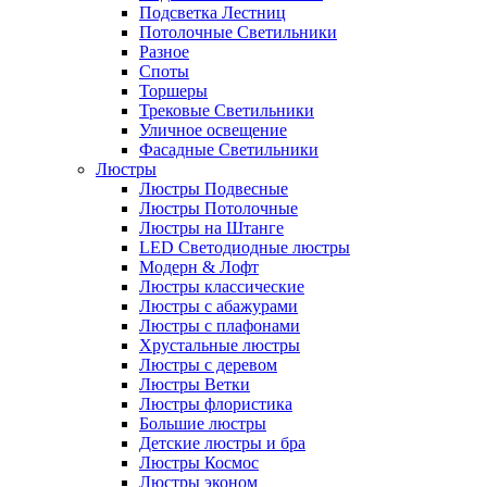
Подсветка Лестниц
Потолочные Светильники
Разное
Споты
Торшеры
Трековые Светильники
Уличное освещение
Фасадные Светильники
Люстры
Люстры Подвесные
Люстры Потолочные
Люстры на Штанге
LED Светодиодные люстры
Модерн & Лофт
Люстры классические
Люстры с абажурами
Люстры с плафонами
Хрустальные люстры
Люстры с деревом
Люстры Ветки
Люстры флористика
Большие люстры
Детские люстры и бра
Люстры Космос
Люстры эконом