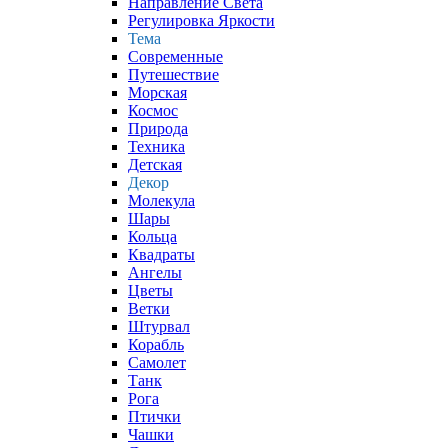
Направление Света
Регулировка Яркости
Тема
Современные
Путешествие
Морская
Космос
Природа
Техника
Детская
Декор
Молекула
Шары
Кольца
Квадраты
Ангелы
Цветы
Ветки
Штурвал
Корабль
Самолет
Танк
Рога
Птички
Чашки