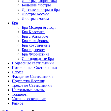
Люстры флористика
Большие люстры
Детские люстры и бра
Люстры Космос
Люстры эконом
Бра
Бра Модерн & Лофт
Бра Классика
Бра с абажуром
Бра с плафоном
Бра хрустальные
Бра с деревом
Бра Флористика
Светодиодные Бра
Подвесные светильники
Потолочные Светильники
Споты
Фасадные Светильники
Подсветка Лестниц
Трековые Светильники
Настольные лампы
Торшеры
Уличное освещение
Разное