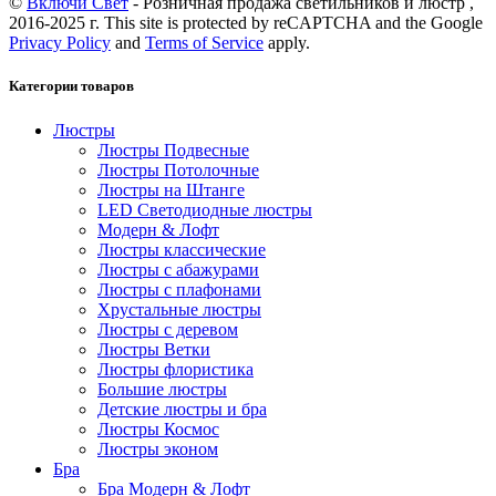
©
Включи Свет
- Розничная продажа светильников и люстр ,
2016-2025 г. This site is protected by reCAPTCHA and the Google
Privacy Policy
and
Terms of Service
apply.
Категории товаров
Люстры
Люстры Подвесные
Люстры Потолочные
Люстры на Штанге
LED Светодиодные люстры
Модерн & Лофт
Люстры классические
Люстры с абажурами
Люстры с плафонами
Хрустальные люстры
Люстры с деревом
Люстры Ветки
Люстры флористика
Большие люстры
Детские люстры и бра
Люстры Космос
Люстры эконом
Бра
Бра Модерн & Лофт