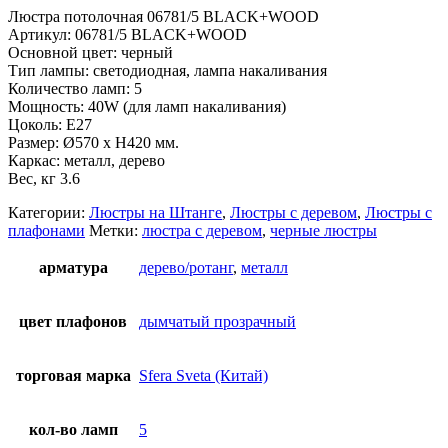
Люстра потолочная 06781/5 BLACK+WOOD
Артикул: 06781/5 BLACK+WOOD
Основной цвет: черный
Тип лампы: светодиодная, лампа накаливания
Количество ламп: 5
Мощность: 40W (для ламп накаливания)
Цоколь: E27
Размер: Ø570 x H420 мм.
Каркас: металл, дерево
Вес, кг 3.6
Категории:
Люстры на Штанге
,
Люстры с деревом
,
Люстры с
плафонами
Метки:
люстра с деревом
,
черные люстры
арматура
дерево/ротанг
,
металл
цвет плафонов
дымчатый прозрачный
торговая марка
Sfera Sveta (Китай)
кол-во ламп
5