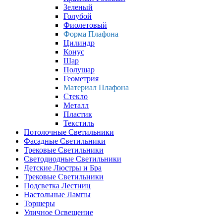
Зеленый
Голубой
Фиолетовый
Форма Плафона
Цилиндр
Конус
Шар
Полушар
Геометрия
Материал Плафона
Стекло
Металл
Пластик
Текстиль
Потолочные Светильники
Фасадные Светильники
Трековые Светильники
Светодиодные Светильники
Детские Люстры и Бра
Трековые Светильники
Подсветка Лестниц
Настольные Лампы
Торшеры
Уличное Освещение