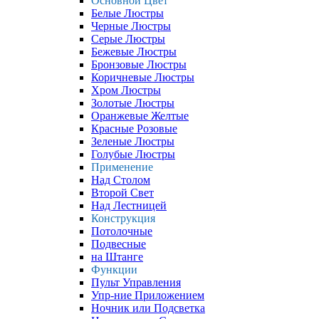
Основной Цвет
Белые Люстры
Черные Люстры
Серые Люстры
Бежевые Люстры
Бронзовые Люстры
Коричневые Люстры
Хром Люстры
Золотые Люстры
Оранжевые Желтые
Красные Розовые
Зеленые Люстры
Голубые Люстры
Применение
Над Столом
Второй Свет
Над Лестницей
Конструкция
Потолочные
Подвесные
на Штанге
Функции
Пульт Управления
Упр-ние Приложением
Ночник или Подсветка