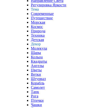
Направление Света
Регулировка Яркости
Тема
Современные
Путешествие
Морская
Космос
Природа
Техника
Детская
Декор
Молекула
Шары
Кольца
Квадраты
Ангелы
Цветы
Ветки
Штурвал
Корабль
Самолет
Танк
Рога
Птички
Чашки