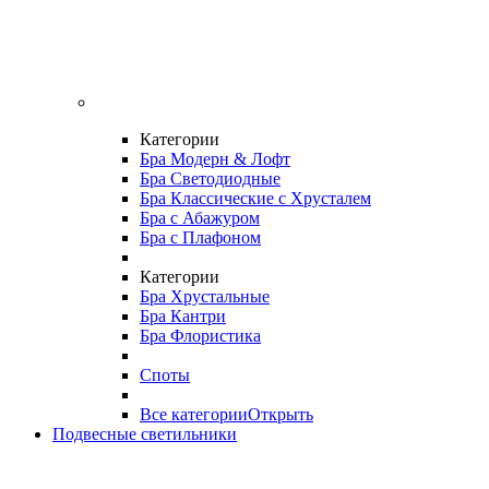
Категории
Бра Модерн & Лофт
Бра Светодиодные
Бра Классические с Хрусталем
Бра с Абажуром
Бра с Плафоном
Категории
Бра Хрустальные
Бра Кантри
Бра Флористика
Споты
Все категории
Открыть
Подвесные светильники