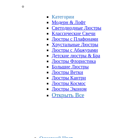
Категории
Модерн & Лофт
Светодиодные Люстры
Классические Свечи
Люстры с Плафонами
Хрустальные Люстры
Люстры с Абажурами
Детские люстры & Бра
Люстры Флористика
Большие Люстры
Люстры Ветки
Люстры Кантри
Люстры Космос
Люстры Эконом
Открыть Все