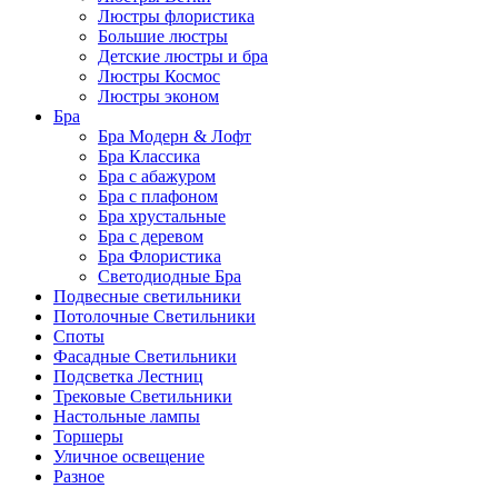
Люстры флористика
Большие люстры
Детские люстры и бра
Люстры Космос
Люстры эконом
Бра
Бра Модерн & Лофт
Бра Классика
Бра с абажуром
Бра с плафоном
Бра хрустальные
Бра с деревом
Бра Флористика
Светодиодные Бра
Подвесные светильники
Потолочные Светильники
Споты
Фасадные Светильники
Подсветка Лестниц
Трековые Светильники
Настольные лампы
Торшеры
Уличное освещение
Разное