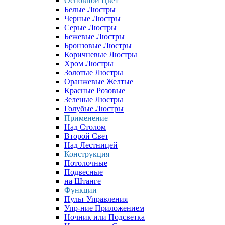
Основной Цвет
Белые Люстры
Черные Люстры
Серые Люстры
Бежевые Люстры
Бронзовые Люстры
Коричневые Люстры
Хром Люстры
Золотые Люстры
Оранжевые Желтые
Красные Розовые
Зеленые Люстры
Голубые Люстры
Применение
Над Столом
Второй Свет
Над Лестницей
Конструкция
Потолочные
Подвесные
на Штанге
Функции
Пульт Управления
Упр-ние Приложением
Ночник или Подсветка