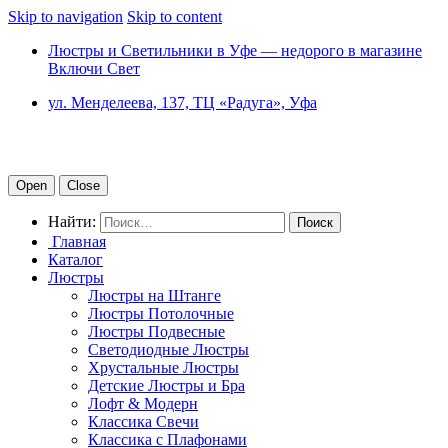
Skip to navigation
Skip to content
Люстры и Светильники в Уфе — недорого в магазине
Включи Свет
ул. Менделеева, 137, ТЦ «Радуга», Уфа
Open
Close
Найти:
Главная
Каталог
Люстры
Люстры на Штанге
Люстры Потолочные
Люстры Подвесные
Светодиодные Люстры
Хрустальные Люстры
Детские Люстры и Бра
Лофт & Модерн
Классика Свечи
Классика с Плафонами