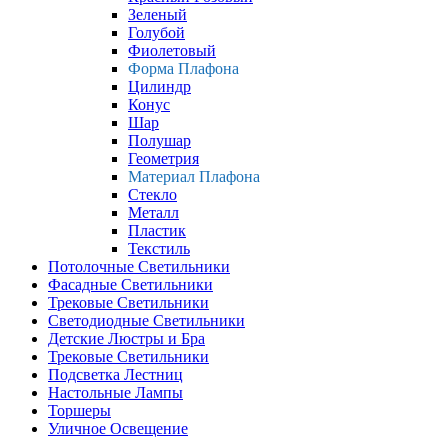
Зеленый
Голубой
Фиолетовый
Форма Плафона
Цилиндр
Конус
Шар
Полушар
Геометрия
Материал Плафона
Стекло
Металл
Пластик
Текстиль
Потолочные Светильники
Фасадные Светильники
Трековые Светильники
Светодиодные Светильники
Детские Люстры и Бра
Трековые Светильники
Подсветка Лестниц
Настольные Лампы
Торшеры
Уличное Освещение