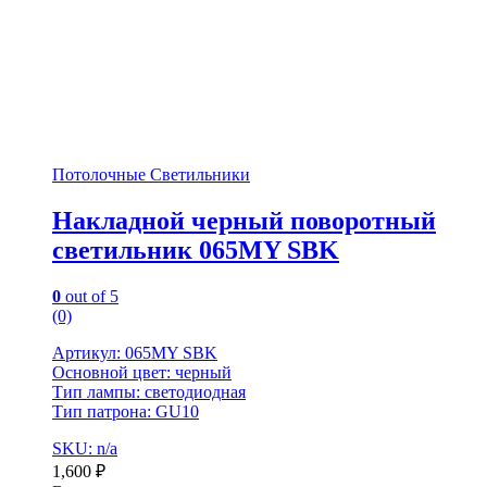
Потолочные Светильники
Накладной черный поворотный
светильник 065MY SBK
0
out of 5
(0)
Артикул: 065MY SBK
Основной цвет: черный
Тип лампы: светодиодная
Тип патрона: GU10
SKU: n/a
1,600
₽