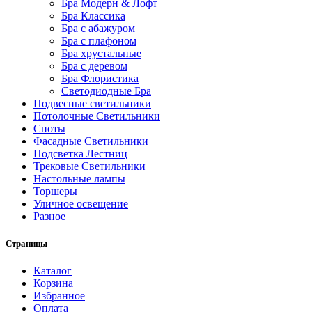
Бра Модерн & Лофт
Бра Классика
Бра с абажуром
Бра с плафоном
Бра хрустальные
Бра с деревом
Бра Флористика
Светодиодные Бра
Подвесные светильники
Потолочные Светильники
Споты
Фасадные Светильники
Подсветка Лестниц
Трековые Светильники
Настольные лампы
Торшеры
Уличное освещение
Разное
Страницы
Каталог
Корзина
Избранное
Оплата