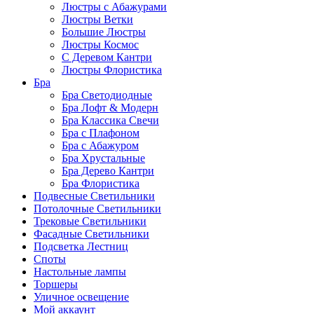
Люстры с Абажурами
Люстры Ветки
Большие Люстры
Люстры Космос
С Деревом Кантри
Люстры Флористика
Бра
Бра Светодиодные
Бра Лофт & Модерн
Бра Классика Свечи
Бра с Плафоном
Бра с Абажуром
Бра Хрустальные
Бра Дерево Кантри
Бра Флористика
Подвесные Светильники
Потолочные Светильники
Трековые Светильники
Фасадные Светильники
Подсветка Лестниц
Споты
Настольные лампы
Торшеры
Уличное освещение
Мой аккаунт