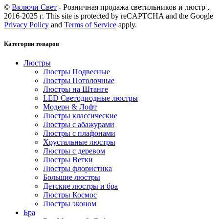
©
Включи Свет
- Розничная продажа светильников и люстр ,
2016-2025 г. This site is protected by reCAPTCHA and the Google
Privacy Policy
and
Terms of Service
apply.
Категории товаров
Люстры
Люстры Подвесные
Люстры Потолочные
Люстры на Штанге
LED Светодиодные люстры
Модерн & Лофт
Люстры классические
Люстры с абажурами
Люстры с плафонами
Хрустальные люстры
Люстры с деревом
Люстры Ветки
Люстры флористика
Большие люстры
Детские люстры и бра
Люстры Космос
Люстры эконом
Бра