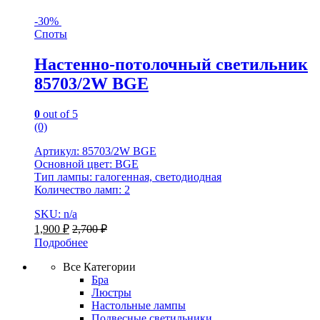
-
30%
Споты
Настенно-потолочный светильник
85703/2W BGE
0
out of 5
(0)
Артикул: 85703/2W BGE
Основной цвет: BGE
Тип лампы: галогенная, светодиодная
Количество ламп: 2
SKU: n/a
1,900
₽
2,700
₽
Подробнее
Все Категории
Бра
Люстры
Настольные лампы
Подвесные светильники