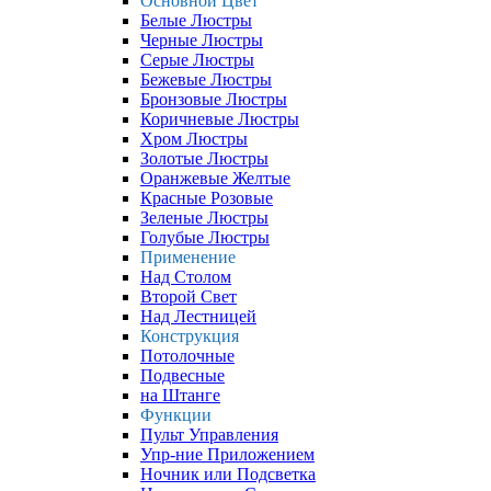
Основной Цвет
Белые Люстры
Черные Люстры
Серые Люстры
Бежевые Люстры
Бронзовые Люстры
Коричневые Люстры
Хром Люстры
Золотые Люстры
Оранжевые Желтые
Красные Розовые
Зеленые Люстры
Голубые Люстры
Применение
Над Столом
Второй Свет
Над Лестницей
Конструкция
Потолочные
Подвесные
на Штанге
Функции
Пульт Управления
Упр-ние Приложением
Ночник или Подсветка