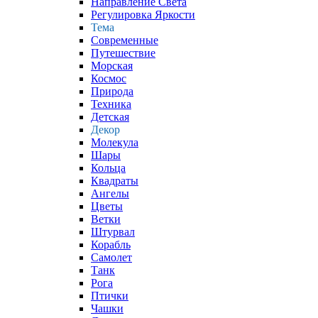
Направление Света
Регулировка Яркости
Тема
Современные
Путешествие
Морская
Космос
Природа
Техника
Детская
Декор
Молекула
Шары
Кольца
Квадраты
Ангелы
Цветы
Ветки
Штурвал
Корабль
Самолет
Танк
Рога
Птички
Чашки