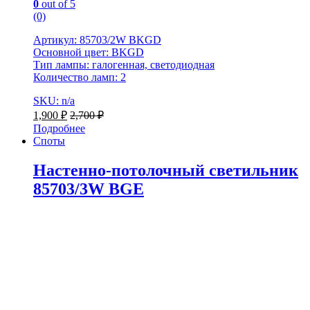
0
out of 5
(0)
Артикул: 85703/2W BKGD
Основной цвет: BKGD
Тип лампы: галогенная, светодиодная
Количество ламп: 2
SKU: n/a
1,900
₽
2,700
₽
Подробнее
Споты
Настенно-потолочный светильник
85703/3W BGE