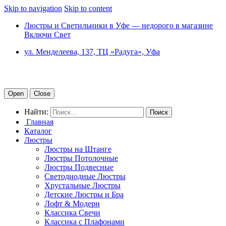
Skip to navigation
Skip to content
Люстры и Светильники в Уфе — недорого в магазине
Включи Свет
ул. Менделеева, 137, ТЦ «Радуга», Уфа
Open
Close
Найти:
Главная
Каталог
Люстры
Люстры на Штанге
Люстры Потолочные
Люстры Подвесные
Светодиодные Люстры
Хрустальные Люстры
Детские Люстры и Бра
Лофт & Модерн
Классика Свечи
Классика с Плафонами