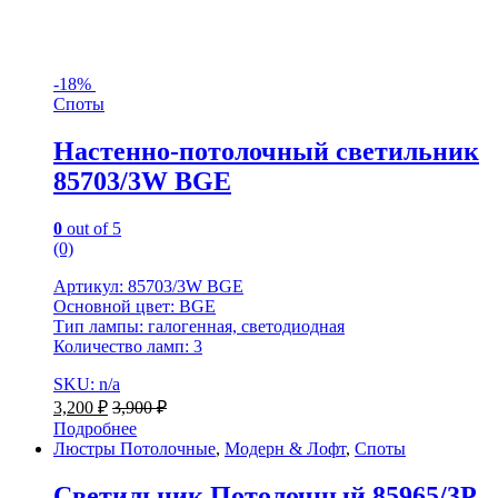
-
18%
Споты
Настенно-потолочный светильник
85703/3W BGE
0
out of 5
(0)
Артикул: 85703/3W BGE
Основной цвет: BGE
Тип лампы: галогенная, светодиодная
Количество ламп: 3
SKU: n/a
3,200
₽
3,900
₽
Подробнее
Люстры Потолочные
,
Модерн & Лофт
,
Споты
Светильник Потолочный 85965/3P