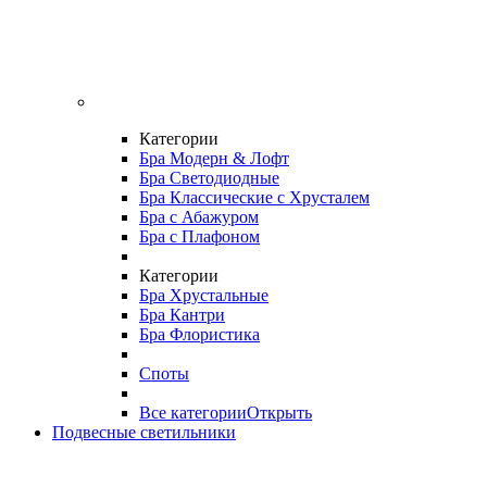
Категории
Бра Модерн & Лофт
Бра Светодиодные
Бра Классические с Хрусталем
Бра с Абажуром
Бра с Плафоном
Категории
Бра Хрустальные
Бра Кантри
Бра Флористика
Споты
Все категории
Открыть
Подвесные светильники