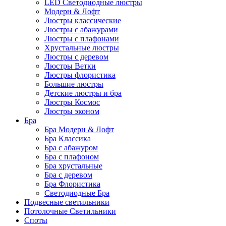
LED Светодиодные люстры
Модерн & Лофт
Люстры классические
Люстры с абажурами
Люстры с плафонами
Хрустальные люстры
Люстры с деревом
Люстры Ветки
Люстры флористика
Большие люстры
Детские люстры и бра
Люстры Космос
Люстры эконом
Бра
Бра Модерн & Лофт
Бра Классика
Бра с абажуром
Бра с плафоном
Бра хрустальные
Бра с деревом
Бра Флористика
Светодиодные Бра
Подвесные светильники
Потолочные Светильники
Споты