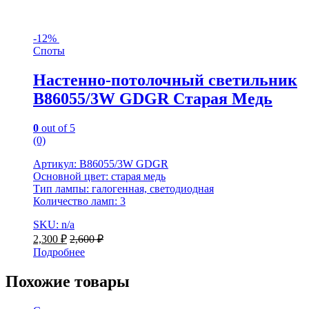
-
12%
Споты
Настенно-потолочный светильник
B86055/3W GDGR Старая Медь
0
out of 5
(0)
Артикул: B86055/3W GDGR
Основной цвет: старая медь
Тип лампы: галогенная, светодиодная
Количество ламп: 3
SKU: n/a
2,300
₽
2,600
₽
Подробнее
Похожие товары