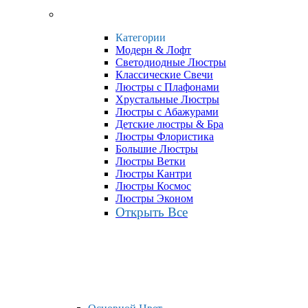
Категории
Модерн & Лофт
Светодиодные Люстры
Классические Свечи
Люстры с Плафонами
Хрустальные Люстры
Люстры с Абажурами
Детские люстры & Бра
Люстры Флористика
Большие Люстры
Люстры Ветки
Люстры Кантри
Люстры Космос
Люстры Эконом
Открыть Все