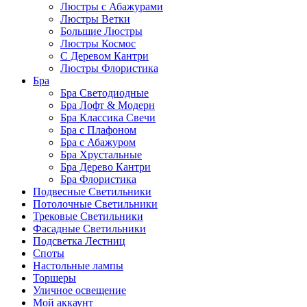
Люстры с Абажурами
Люстры Ветки
Большие Люстры
Люстры Космос
С Деревом Кантри
Люстры Флористика
Бра
Бра Светодиодные
Бра Лофт & Модерн
Бра Классика Свечи
Бра с Плафоном
Бра с Абажуром
Бра Хрустальные
Бра Дерево Кантри
Бра Флористика
Подвесные Светильники
Потолочные Светильники
Трековые Светильники
Фасадные Светильники
Подсветка Лестниц
Споты
Настольные лампы
Торшеры
Уличное освещение
Мой аккаунт