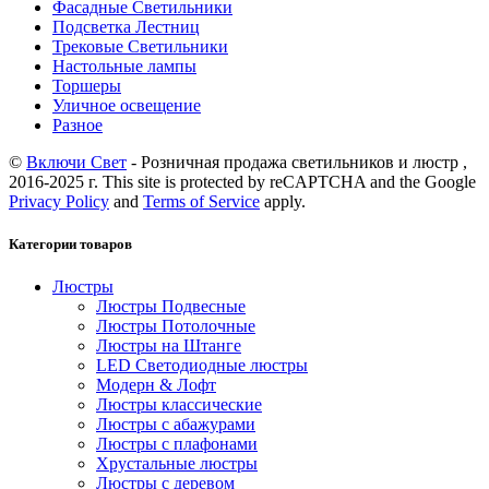
Фасадные Светильники
Подсветка Лестниц
Трековые Светильники
Настольные лампы
Торшеры
Уличное освещение
Разное
©
Включи Свет
- Розничная продажа светильников и люстр ,
2016-2025 г. This site is protected by reCAPTCHA and the Google
Privacy Policy
and
Terms of Service
apply.
Категории товаров
Люстры
Люстры Подвесные
Люстры Потолочные
Люстры на Штанге
LED Светодиодные люстры
Модерн & Лофт
Люстры классические
Люстры с абажурами
Люстры с плафонами
Хрустальные люстры
Люстры с деревом