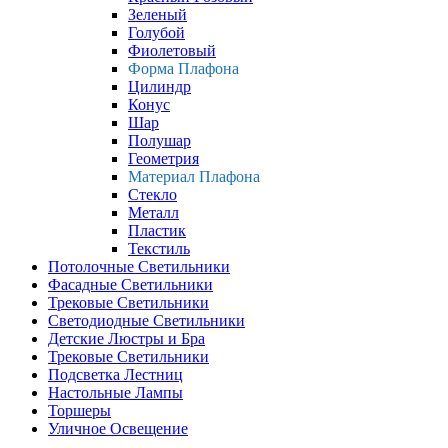
Зеленый
Голубой
Фиолетовый
Форма Плафона
Цилиндр
Конус
Шар
Полушар
Геометрия
Материал Плафона
Стекло
Металл
Пластик
Текстиль
Потолочные Светильники
Фасадные Светильники
Трековые Светильники
Светодиодные Светильники
Детские Люстры и Бра
Трековые Светильники
Подсветка Лестниц
Настольные Лампы
Торшеры
Уличное Освещение