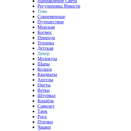
Направление Света
Регулировка Яркости
Тема
Современные
Путешествие
Морская
Космос
Природа
Техника
Детская
Декор
Молекула
Шары
Кольца
Квадраты
Ангелы
Цветы
Ветки
Штурвал
Корабль
Самолет
Танк
Рога
Птички
Чашки