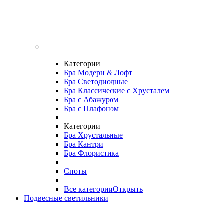
Категории
Бра Модерн & Лофт
Бра Светодиодные
Бра Классические с Хрусталем
Бра с Абажуром
Бра с Плафоном
Категории
Бра Хрустальные
Бра Кантри
Бра Флористика
Споты
Все категории
Открыть
Подвесные светильники