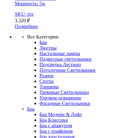
Мощность: 5w
SKU: n/a
3,320
₽
Подробнее
Все Категории
Бра
Люстры
Настольные лампы
Подвесные светильники
Подсветка Лестниц
Потолочные Светильники
Разное
Споты
Торшеры
Трековые Светильники
Уличное освещение
Фасадные Светильники
Бра
Бра Модерн & Лофт
Бра Классика
Бра с абажуром
Бра с плафоном
Бра хрустальные