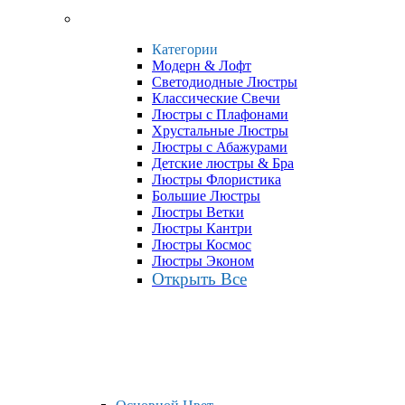
Категории
Модерн & Лофт
Светодиодные Люстры
Классические Свечи
Люстры с Плафонами
Хрустальные Люстры
Люстры с Абажурами
Детские люстры & Бра
Люстры Флористика
Большие Люстры
Люстры Ветки
Люстры Кантри
Люстры Космос
Люстры Эконом
Открыть Все