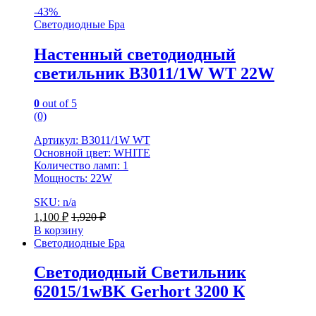
-
43%
Светодиодные Бра
Настенный светодиодный
светильник B3011/1W WT 22W
0
out of 5
(0)
Артикул: B3011/1W WT
Основной цвет: WHITE
Количество ламп: 1
Мощность: 22W
SKU: n/a
1,100
₽
1,920
₽
В корзину
Светодиодные Бра
Светодиодный Светильник
62015/1wBK Gerhort 3200 К