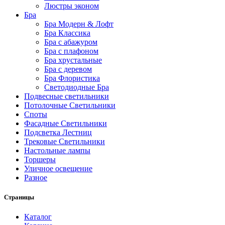
Люстры эконом
Бра
Бра Модерн & Лофт
Бра Классика
Бра с абажуром
Бра с плафоном
Бра хрустальные
Бра с деревом
Бра Флористика
Светодиодные Бра
Подвесные светильники
Потолочные Светильники
Споты
Фасадные Светильники
Подсветка Лестниц
Трековые Светильники
Настольные лампы
Торшеры
Уличное освещение
Разное
Страницы
Каталог