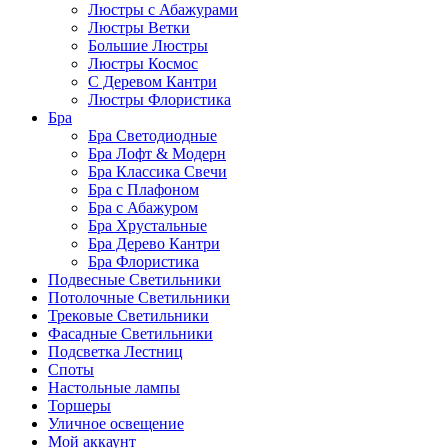
Люстры с Абажурами
Люстры Ветки
Большие Люстры
Люстры Космос
С Деревом Кантри
Люстры Флористика
Бра
Бра Светодиодные
Бра Лофт & Модерн
Бра Классика Свечи
Бра с Плафоном
Бра с Абажуром
Бра Хрустальные
Бра Дерево Кантри
Бра Флористика
Подвесные Светильники
Потолочные Светильники
Трековые Светильники
Фасадные Светильники
Подсветка Лестниц
Споты
Настольные лампы
Торшеры
Уличное освещение
Мой аккаунт