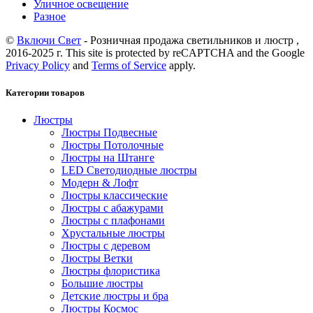
Уличное освещение
Разное
©
Включи Свет
- Розничная продажа светильников и люстр ,
2016-2025 г. This site is protected by reCAPTCHA and the Google
Privacy Policy
and
Terms of Service
apply.
Категории товаров
Люстры
Люстры Подвесные
Люстры Потолочные
Люстры на Штанге
LED Светодиодные люстры
Модерн & Лофт
Люстры классические
Люстры с абажурами
Люстры с плафонами
Хрустальные люстры
Люстры с деревом
Люстры Ветки
Люстры флористика
Большие люстры
Детские люстры и бра
Люстры Космос