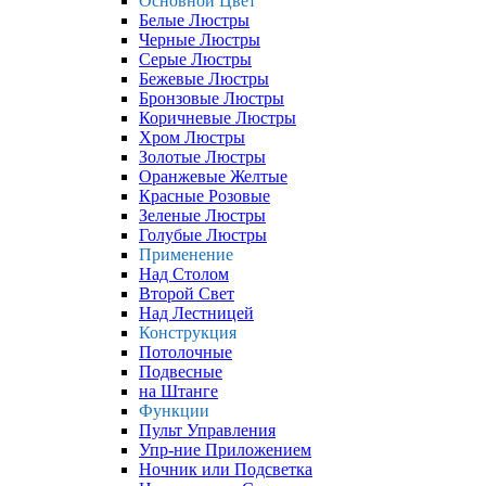
Основной Цвет
Белые Люстры
Черные Люстры
Серые Люстры
Бежевые Люстры
Бронзовые Люстры
Коричневые Люстры
Хром Люстры
Золотые Люстры
Оранжевые Желтые
Красные Розовые
Зеленые Люстры
Голубые Люстры
Применение
Над Столом
Второй Свет
Над Лестницей
Конструкция
Потолочные
Подвесные
на Штанге
Функции
Пульт Управления
Упр-ние Приложением
Ночник или Подсветка