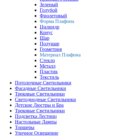
Зеленый
Голубой
Фиолетовый
Форма Плафона
Цилиндр
Конус
Шар
Полушар
Геометрия
Материал Плафона
Стекло
Металл
Пластик
Текстиль
Потолочные Светильники
Фасадные Светильники
Трековые Светильники
Светодиодные Светильники
Детские Люстры и Бра
Трековые Светильники
Подсветка Лестниц
Настольные Лампы
Торшеры
Уличное Освещение