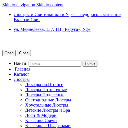
Skip to navigation
Skip to content
Люстры и Светильники в Уфе — недорого в магазине
Включи Свет
ул. Менделеева, 137, ТЦ «Радуга», Уфа
Open
Close
Найти:
Главная
Каталог
Люстры
Люстры на Штанге
Люстры Потолочные
Люстры Подвесные
Светодиодные Люстры
Хрустальные Люстры
Детские Люстры и Бра
Лофт & Модерн
Классика Свечи
Классика с Плафонами