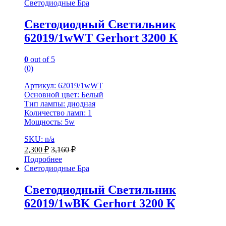
Светодиодные Бра
Светодиодный Светильник
62019/1wWT Gerhort 3200 К
0
out of 5
(0)
Артикул: 62019/1wWT
Основной цвет: Белый
Тип лампы: диодная
Количество ламп: 1
Мощность: 5w
SKU: n/a
2,300
₽
3,160
₽
Подробнее
Светодиодные Бра
Светодиодный Светильник
62019/1wBK Gerhort 3200 К