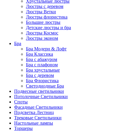
Хрустальные люстры
Люстры с деревом
Люстры Ветки
Люстры флористика
Большие люстры
Детские люстры и бра
Люстры Космос
Люстры эконом
Бра
Бра Модерн & Лофт
Бра Классика
Бра с абажуром
Бра с плафоном
Бра хрустальные
Бра с деревом
Бра Флористика
Светодиодные Бра
Подвесные светильники
Потолочные Светильники
Споты
Фасадные Светильники
Подсветка Лестниц
Трековые Светильники
Настольные лампы
Торшеры