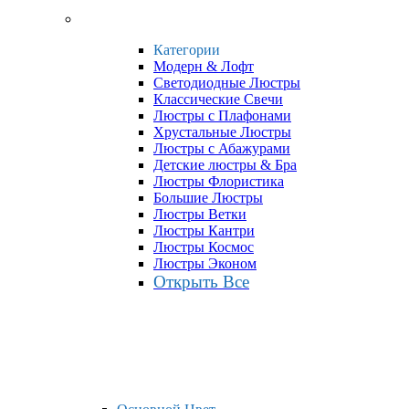
Категории
Модерн & Лофт
Светодиодные Люстры
Классические Свечи
Люстры с Плафонами
Хрустальные Люстры
Люстры с Абажурами
Детские люстры & Бра
Люстры Флористика
Большие Люстры
Люстры Ветки
Люстры Кантри
Люстры Космос
Люстры Эконом
Открыть Все