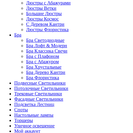
Люстры с Абажурами
Люстры Ветки
Большие Люстры
Люстры Космос
С Деревом Кантри
Люстры Флористика
Бра
Бра Светодиодные
Бра Лофт & Модерн
Бра Классика Свечи
Бра с Плафоном
Бра с Абажуром
Бра Хрустальные
Бра Дерево Кантри
Бра Флористика
Подвесные Светильники
Потолочные Светильники
Трековые Светильники
Фасадные Светильники
Подсветка Лестниц
Споты
Настольные лампы
Торшеры
Уличное освещение
Мой аккаунт