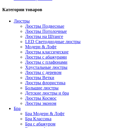
Категории товаров
Люстры
Люстры Подвесные
Люстры Потолочные
Люстры на Штанге
LED Светодиодные люстры
Модерн & Лофт
Люстры классические
Люстры с абажурами
Люстры с плафонами
Хрустальные люстры
Люстры с деревом
Люстры Ветки
Люстры флористика
Большие люстры
Детские люстры и бра
Люстры Космос
Люстры эконом
Бра
Бра Модерн & Лофт
Бра Классика
Бра с абажуром