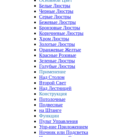
Основной Цвет
Белые Люстры
Черные Люстры
Серые Люстры
Бежевые Люстры
Бронзовые Люстры
Коричневые Люстры
Хром Люстры
Золотые Люстры
Оранжевые Желтые
Красные Розовые
Зеленые Люстры
Голубые Люстры
Применение
Над Столом
Второй Свет
Над Лестницей
Конструкция
Потолочные
Подвесные
на Штанге
Функции
Пульт Управления
Упр-ние Приложением
Ночник или Подсветка