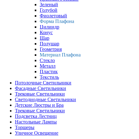
Зеленый
Голубой
Фиолетовый
Форма Плафона
Цилиндр
Конус
Шар
Полушар
Геометрия
Материал Плафона
Стекло
Металл
Пластик
Текстиль
Потолочные Светильники
Фасадные Светильники
Трековые Светильники
Светодиодные Светильники
Детские Люстры и Бра
Трековые Светильники
Подсветка Лестниц
Настольные Лампы
Торшеры
Уличное Освещение