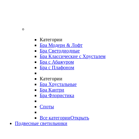
Категории
Бра Модерн & Лофт
Бра Светодиодные
Бра Классические с Хрусталем
Бра с Абажуром
Бра с Плафоном
Категории
Бра Хрустальные
Бра Кантри
Бра Флористика
Споты
Все категории
Открыть
Подвесные светильники