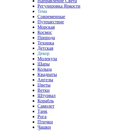
Направление Света
Регулировка Яркости
Тема
Современные
Путешествие
Морская
Космос
Природа
Техника
Детская
Декор
Молекула
Шары
Кольца
Квадраты
Ангелы
Цветы
Ветки
Штурвал
Корабль
Самолет
Танк
Рога
Птички
Чашки