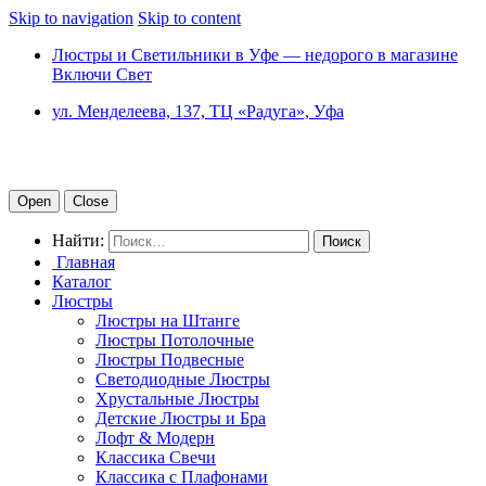
Skip to navigation
Skip to content
Люстры и Светильники в Уфе — недорого в магазине
Включи Свет
ул. Менделеева, 137, ТЦ «Радуга», Уфа
Open
Close
Найти:
Главная
Каталог
Люстры
Люстры на Штанге
Люстры Потолочные
Люстры Подвесные
Светодиодные Люстры
Хрустальные Люстры
Детские Люстры и Бра
Лофт & Модерн
Классика Свечи
Классика с Плафонами