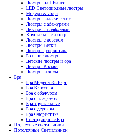
Люстры на Штанге
LED Светодиодные люстры
Модерн & Лофт
Люстры классические
Люстры с абажурами
Люстры с плафонами
Хрустальные люстры
Люстры с деревом
Люстры Ветки
Люстры флористика
Большие люстры
Детские люстры и бра
Люстры Космос
Люстры эконом
Бра
Бра Модерн & Лофт
Бра Классика
Бра с абажуром
Бра с плафоном
Бра хрустальные
Бра с деревом
Бра Флористика
Светодиодные Бра
Подвесные светильники
Потолочные Светильники