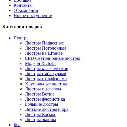
Доставка
Контакты
О Компании
Новое поступление
Категории товаров
Люстры
Люстры Подвесные
Люстры Потолочные
Люстры на Штанге
LED Светодиодные люстры
Модерн & Лофт
Люстры классические
Люстры с абажурами
Люстры с плафонами
Хрустальные люстры
Люстры с деревом
Люстры Ветки
Люстры флористика
Большие люстры
Детские люстры и бра
Люстры Космос
Люстры эконом
Бра