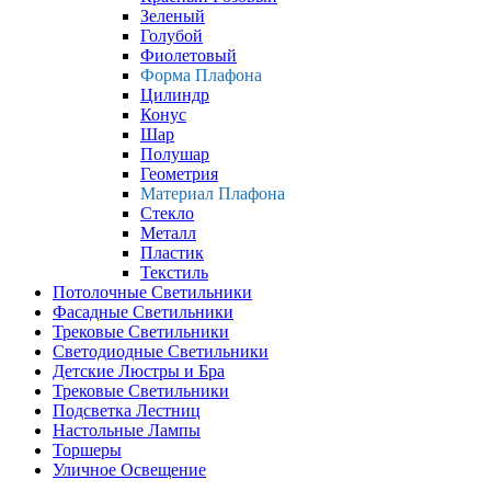
Зеленый
Голубой
Фиолетовый
Форма Плафона
Цилиндр
Конус
Шар
Полушар
Геометрия
Материал Плафона
Стекло
Металл
Пластик
Текстиль
Потолочные Светильники
Фасадные Светильники
Трековые Светильники
Светодиодные Светильники
Детские Люстры и Бра
Трековые Светильники
Подсветка Лестниц
Настольные Лампы
Торшеры
Уличное Освещение