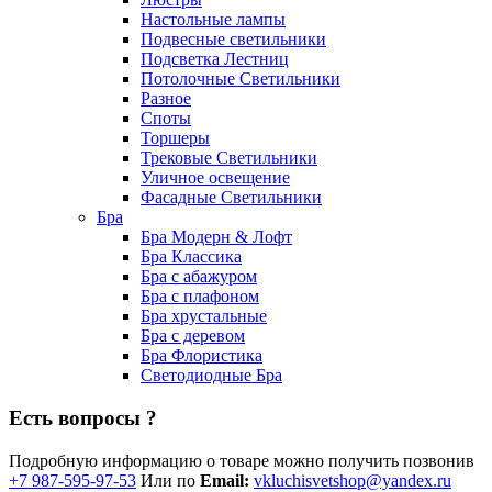
Настольные лампы
Подвесные светильники
Подсветка Лестниц
Потолочные Светильники
Разное
Споты
Торшеры
Трековые Светильники
Уличное освещение
Фасадные Светильники
Бра
Бра Модерн & Лофт
Бра Классика
Бра с абажуром
Бра с плафоном
Бра хрустальные
Бра с деревом
Бра Флористика
Светодиодные Бра
Есть вопросы ?
Подробную информацию о товаре можно получить позвонив
+7 987-595-97-53
Или по
Email:
vkluchisvetshop@yandex.ru