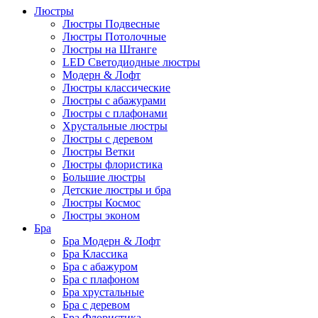
Люстры
Люстры Подвесные
Люстры Потолочные
Люстры на Штанге
LED Светодиодные люстры
Модерн & Лофт
Люстры классические
Люстры с абажурами
Люстры с плафонами
Хрустальные люстры
Люстры с деревом
Люстры Ветки
Люстры флористика
Большие люстры
Детские люстры и бра
Люстры Космос
Люстры эконом
Бра
Бра Модерн & Лофт
Бра Классика
Бра с абажуром
Бра с плафоном
Бра хрустальные
Бра с деревом
Бра Флористика