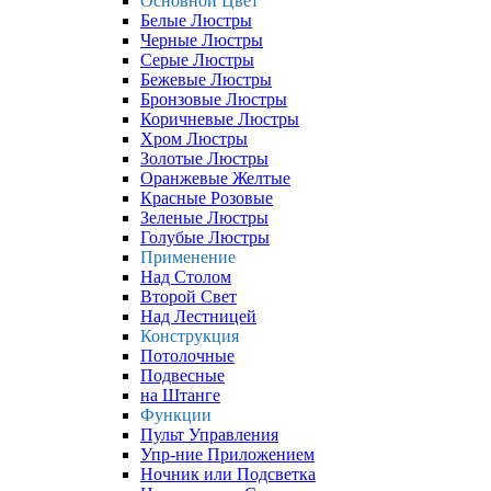
Основной Цвет
Белые Люстры
Черные Люстры
Серые Люстры
Бежевые Люстры
Бронзовые Люстры
Коричневые Люстры
Хром Люстры
Золотые Люстры
Оранжевые Желтые
Красные Розовые
Зеленые Люстры
Голубые Люстры
Применение
Над Столом
Второй Свет
Над Лестницей
Конструкция
Потолочные
Подвесные
на Штанге
Функции
Пульт Управления
Упр-ние Приложением
Ночник или Подсветка