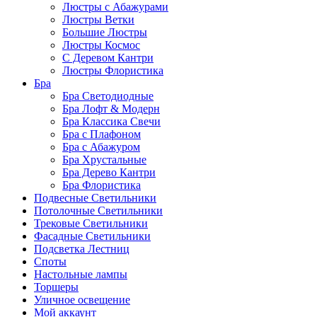
Люстры с Абажурами
Люстры Ветки
Большие Люстры
Люстры Космос
С Деревом Кантри
Люстры Флористика
Бра
Бра Светодиодные
Бра Лофт & Модерн
Бра Классика Свечи
Бра с Плафоном
Бра с Абажуром
Бра Хрустальные
Бра Дерево Кантри
Бра Флористика
Подвесные Светильники
Потолочные Светильники
Трековые Светильники
Фасадные Светильники
Подсветка Лестниц
Споты
Настольные лампы
Торшеры
Уличное освещение
Мой аккаунт