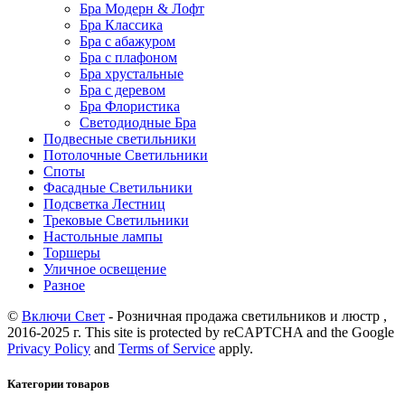
Бра Модерн & Лофт
Бра Классика
Бра с абажуром
Бра с плафоном
Бра хрустальные
Бра с деревом
Бра Флористика
Светодиодные Бра
Подвесные светильники
Потолочные Светильники
Споты
Фасадные Светильники
Подсветка Лестниц
Трековые Светильники
Настольные лампы
Торшеры
Уличное освещение
Разное
©
Включи Свет
- Розничная продажа светильников и люстр ,
2016-2025 г. This site is protected by reCAPTCHA and the Google
Privacy Policy
and
Terms of Service
apply.
Категории товаров