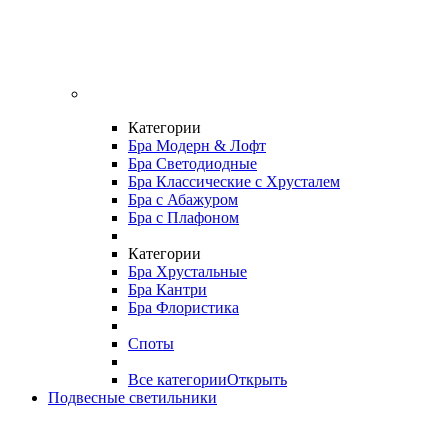
Категории
Бра Модерн & Лофт
Бра Светодиодные
Бра Классические с Хрусталем
Бра с Абажуром
Бра с Плафоном
Категории
Бра Хрустальные
Бра Кантри
Бра Флористика
Споты
Все категории
Открыть
Подвесные светильники