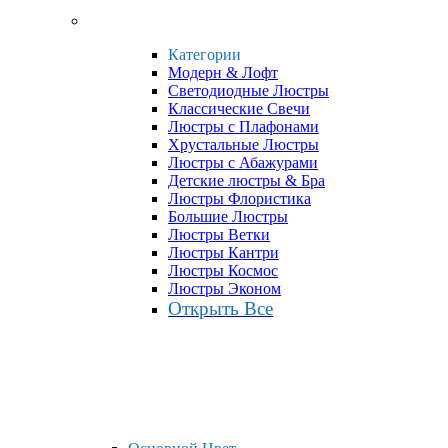
Категории
Модерн & Лофт
Светодиодные Люстры
Классические Свечи
Люстры с Плафонами
Хрустальные Люстры
Люстры с Абажурами
Детские люстры & Бра
Люстры Флористика
Большие Люстры
Люстры Ветки
Люстры Кантри
Люстры Космос
Люстры Эконом
Открыть Все