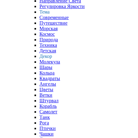
Направление Света
Регулировка Яркости
Тема
Современные
Путешествие
Морская
Космос
Природа
Техника
Детская
Декор
Молекула
Шары
Кольца
Квадраты
Ангелы
Цветы
Ветки
Штурвал
Корабль
Самолет
Танк
Рога
Птички
Чашки