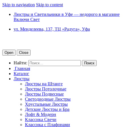
Skip to navigation
Skip to content
Люстры и Светильники в Уфе — недорого в магазине
Включи Свет
ул. Менделеева, 137, ТЦ «Радуга», Уфа
Open
Close
Найти:
Главная
Каталог
Люстры
Люстры на Штанге
Люстры Потолочные
Люстры Подвесные
Светодиодные Люстры
Хрустальные Люстры
Детские Люстры и Бра
Лофт & Модерн
Классика Свечи
Классика с Плафонами