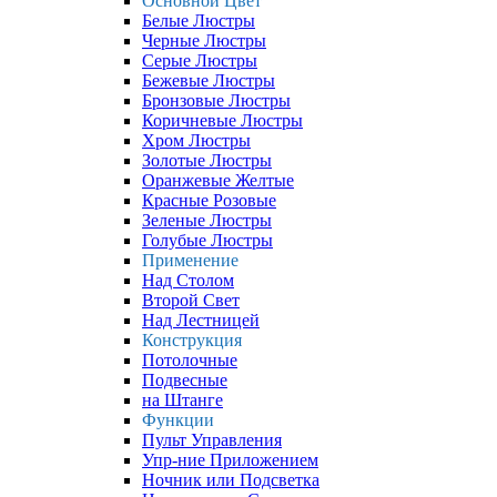
Основной Цвет
Белые Люстры
Черные Люстры
Серые Люстры
Бежевые Люстры
Бронзовые Люстры
Коричневые Люстры
Хром Люстры
Золотые Люстры
Оранжевые Желтые
Красные Розовые
Зеленые Люстры
Голубые Люстры
Применение
Над Столом
Второй Свет
Над Лестницей
Конструкция
Потолочные
Подвесные
на Штанге
Функции
Пульт Управления
Упр-ние Приложением
Ночник или Подсветка