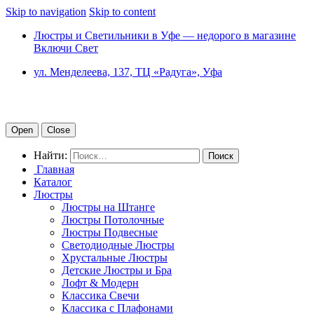
Skip to navigation
Skip to content
Люстры и Светильники в Уфе — недорого в магазине
Включи Свет
ул. Менделеева, 137, ТЦ «Радуга», Уфа
Open
Close
Найти:
Главная
Каталог
Люстры
Люстры на Штанге
Люстры Потолочные
Люстры Подвесные
Светодиодные Люстры
Хрустальные Люстры
Детские Люстры и Бра
Лофт & Модерн
Классика Свечи
Классика с Плафонами