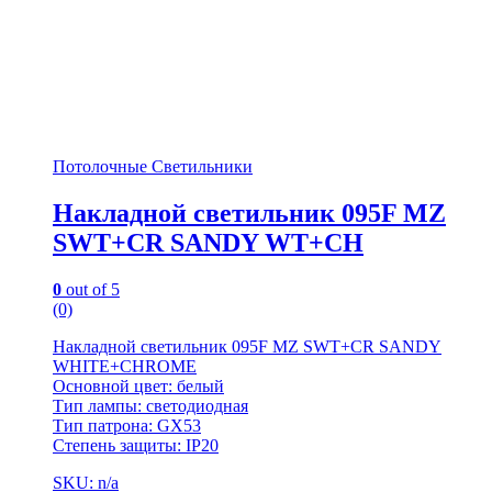
Потолочные Светильники
Накладной светильник 095F MZ
SWT+CR SANDY WT+CH
0
out of 5
(0)
Накладной светильник 095F MZ SWT+CR SANDY
WHITE+CHROME
Основной цвет: белый
Тип лампы: светодиодная
Тип патрона: GX53
Степень защиты: IP20
SKU: n/a