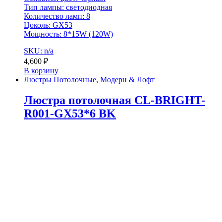
Тип лампы: светодиодная
Количество ламп: 8
Цоколь: GX53
Мощность: 8*15W (120W)
SKU: n/a
4,600
₽
В корзину
Люстры Потолочные
,
Модерн & Лофт
Люстра потолочная CL-BRIGHT-
R001-GX53*6 BK