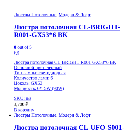
Люстры Потолочные
,
Модерн & Лофт
Люстра потолочная CL-BRIGHT-
R001-GX53*6 BK
0
out of 5
(0)
Люстра потолочная CL-BRIGHT-R001-GX53*6 BK
Основной цвет: черный
Тип лампы: светодиодная
Количество ламп: 6
Цоколь: GX53
Мощность: 6*15W (90W)
SKU: n/a
3,700
₽
В корзину
Люстры Потолочные
,
Модерн & Лофт
Люстра потолочная CL-UFO-S001-