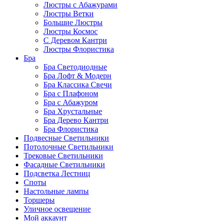
Люстры с Абажурами
Люстры Ветки
Большие Люстры
Люстры Космос
С Деревом Кантри
Люстры Флористика
Бра
Бра Светодиодные
Бра Лофт & Модерн
Бра Классика Свечи
Бра с Плафоном
Бра с Абажуром
Бра Хрустальные
Бра Дерево Кантри
Бра Флористика
Подвесные Светильники
Потолочные Светильники
Трековые Светильники
Фасадные Светильники
Подсветка Лестниц
Споты
Настольные лампы
Торшеры
Уличное освещение
Мой аккаунт