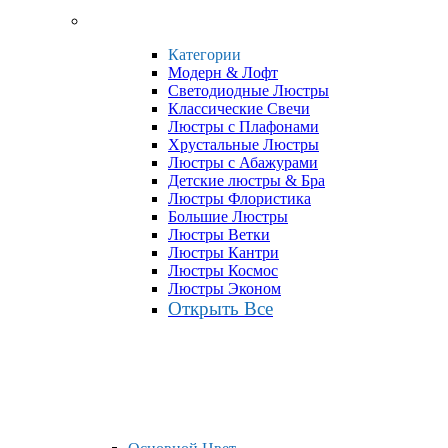
Категории
Модерн & Лофт
Светодиодные Люстры
Классические Свечи
Люстры с Плафонами
Хрустальные Люстры
Люстры с Абажурами
Детские люстры & Бра
Люстры Флористика
Большие Люстры
Люстры Ветки
Люстры Кантри
Люстры Космос
Люстры Эконом
Открыть Все