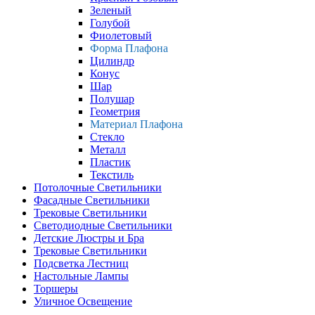
Зеленый
Голубой
Фиолетовый
Форма Плафона
Цилиндр
Конус
Шар
Полушар
Геометрия
Материал Плафона
Стекло
Металл
Пластик
Текстиль
Потолочные Светильники
Фасадные Светильники
Трековые Светильники
Светодиодные Светильники
Детские Люстры и Бра
Трековые Светильники
Подсветка Лестниц
Настольные Лампы
Торшеры
Уличное Освещение