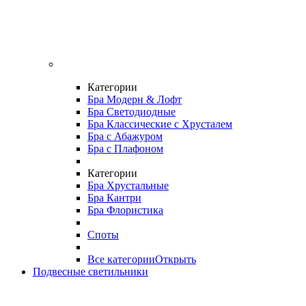
Категории
Бра Модерн & Лофт
Бра Светодиодные
Бра Классические с Хрусталем
Бра с Абажуром
Бра с Плафоном
Категории
Бра Хрустальные
Бра Кантри
Бра Флористика
Споты
Все категории
Открыть
Подвесные светильники