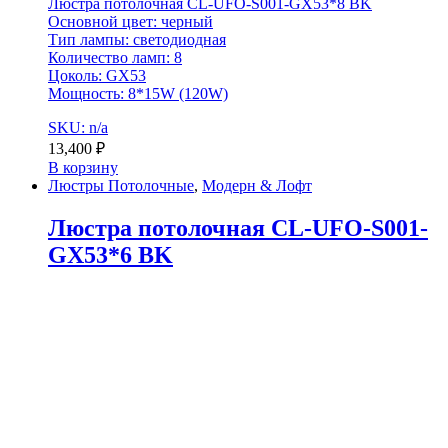
Люстра потолочная CL-UFO-S001-GX53*8 BK
Основной цвет: черный
Тип лампы: светодиодная
Количество ламп: 8
Цоколь: GX53
Мощность: 8*15W (120W)
SKU: n/a
13,400
₽
В корзину
Люстры Потолочные
,
Модерн & Лофт
Люстра потолочная CL-UFO-S001-
GX53*6 BK