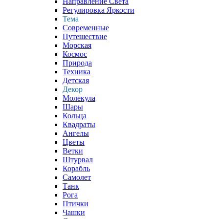
Направление Света
Регулировка Яркости
Тема
Современные
Путешествие
Морская
Космос
Природа
Техника
Детская
Декор
Молекула
Шары
Кольца
Квадраты
Ангелы
Цветы
Ветки
Штурвал
Корабль
Самолет
Танк
Рога
Птички
Чашки