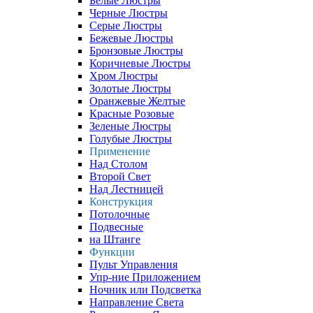
Белые Люстры
Черные Люстры
Серые Люстры
Бежевые Люстры
Бронзовые Люстры
Коричневые Люстры
Хром Люстры
Золотые Люстры
Оранжевые Желтые
Красные Розовые
Зеленые Люстры
Голубые Люстры
Применение
Над Столом
Второй Свет
Над Лестницей
Конструкция
Потолочные
Подвесные
на Штанге
Функции
Пульт Управления
Упр-ние Приложением
Ночник или Подсветка
Направление Света