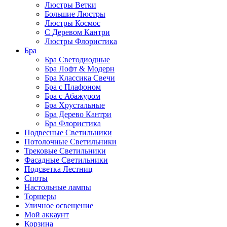
Люстры Ветки
Большие Люстры
Люстры Космос
С Деревом Кантри
Люстры Флористика
Бра
Бра Светодиодные
Бра Лофт & Модерн
Бра Классика Свечи
Бра с Плафоном
Бра с Абажуром
Бра Хрустальные
Бра Дерево Кантри
Бра Флористика
Подвесные Светильники
Потолочные Светильники
Трековые Светильники
Фасадные Светильники
Подсветка Лестниц
Споты
Настольные лампы
Торшеры
Уличное освещение
Мой аккаунт
Корзина