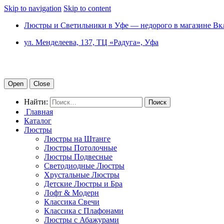
Skip to navigation
Skip to content
Люстры и Светильники в Уфе — недорого в магазине Вк
ул. Менделеева, 137, ТЦ «Радуга», Уфа
Open
Close
Найти:
Главная
Каталог
Люстры
Люстры на Штанге
Люстры Потолочные
Люстры Подвесные
Светодиодные Люстры
Хрустальные Люстры
Детские Люстры и Бра
Лофт & Модерн
Классика Свечи
Классика с Плафонами
Люстры с Абажурами