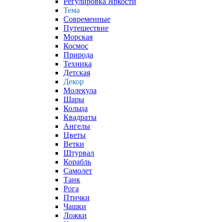
Регулировка Яркости
Тема
Современные
Путешествие
Морская
Космос
Природа
Техника
Детская
Декор
Молекула
Шары
Кольца
Квадраты
Ангелы
Цветы
Ветки
Штурвал
Корабль
Самолет
Танк
Рога
Птички
Чашки
Ложки