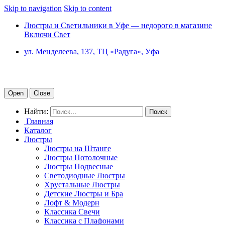
Skip to navigation
Skip to content
Люстры и Светильники в Уфе — недорого в магазине
Включи Свет
ул. Менделеева, 137, ТЦ «Радуга», Уфа
Open
Close
Найти:
Главная
Каталог
Люстры
Люстры на Штанге
Люстры Потолочные
Люстры Подвесные
Светодиодные Люстры
Хрустальные Люстры
Детские Люстры и Бра
Лофт & Модерн
Классика Свечи
Классика с Плафонами