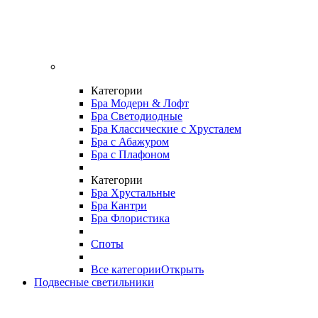
Категории
Бра Модерн & Лофт
Бра Светодиодные
Бра Классические с Хрусталем
Бра с Абажуром
Бра с Плафоном
Категории
Бра Хрустальные
Бра Кантри
Бра Флористика
Споты
Все категории
Открыть
Подвесные светильники