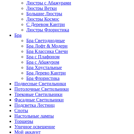
Люстры с Абажурами
Люстры Ветки
Большие Люстры
Люстры Космос
С Деревом Кантри
Люстры Флористика
Бра
Бра Светодиодные
Бра Лофт & Модерн
Бра Классика Свечи
Бра с Плафоном
Бра с Абажуром
Бра Хрустальные
Бра Дерево Кантри
Бра Флористика
Подвесные Светильники
Потолочные Светильники
Трековые Светильники
Фасадные Светильники
Подсветка Лестниц
Споты
Настольные лампы
Торшеры
Уличное освещение
Мой аккаунт