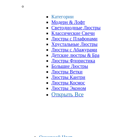
Категории
Модерн & Лофт
Светодиодные Люстры
Классические Свечи
Люстры с Плафонами
Хрустальные Люстры
Люстры с Абажурами
Детские люстры & Бра
Люстры Флористика
Большие Люстры
Люстры Ветки
Люстры Кантри
Люстры Космос
Люстры Эконом
Открыть Все