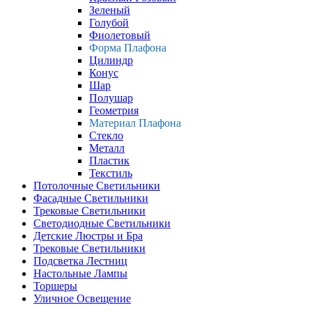
Зеленый
Голубой
Фиолетовый
Форма Плафона
Цилиндр
Конус
Шар
Полушар
Геометрия
Материал Плафона
Стекло
Металл
Пластик
Текстиль
Потолочные Светильники
Фасадные Светильники
Трековые Светильники
Светодиодные Светильники
Детские Люстры и Бра
Трековые Светильники
Подсветка Лестниц
Настольные Лампы
Торшеры
Уличное Освещение