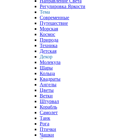
Направление Света
Регулировка Яркости
Тема
Современные
Путешествие
Морская
Космос
Природа
Техника
Детская
Декор
Молекула
Шары
Кольца
Квадраты
Ангелы
Цветы
Ветки
Штурвал
Корабль
Самолет
Танк
Рога
Птички
Чашки