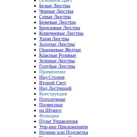
Основной Цвет
Белые Люстры
Черные Люстры
Серые Люстры
Бежевые Люстры
Бронзовые Люстры
Коричневые Люстры
Хром Люстры
Золотые Люстры
Оранжевые Желтые
Красные Розовые
Зеленые Люстры
Голубые Люстры
Применение
Над Столом
Второй Свет
Над Лестницей
Конструкция
Потолочные
Подвесные
на Штанге
Функции
Пульт Управления
Упр-ние Приложением
Ночник или Подсветка