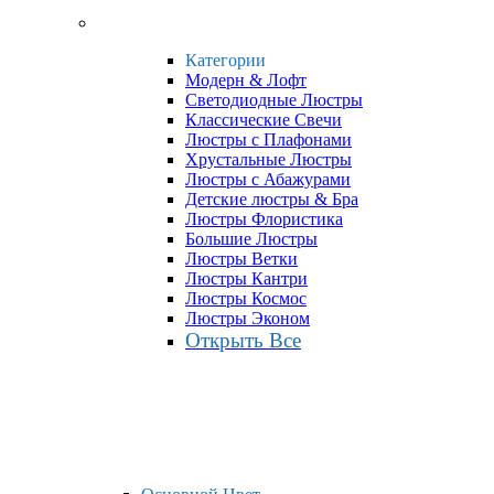
Категории
Модерн & Лофт
Светодиодные Люстры
Классические Свечи
Люстры с Плафонами
Хрустальные Люстры
Люстры с Абажурами
Детские люстры & Бра
Люстры Флористика
Большие Люстры
Люстры Ветки
Люстры Кантри
Люстры Космос
Люстры Эконом
Открыть Все