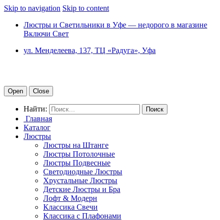
Skip to navigation
Skip to content
Люстры и Светильники в Уфе — недорого в магазине
Включи Свет
ул. Менделеева, 137, ТЦ «Радуга», Уфа
Open
Close
Найти:
Главная
Каталог
Люстры
Люстры на Штанге
Люстры Потолочные
Люстры Подвесные
Светодиодные Люстры
Хрустальные Люстры
Детские Люстры и Бра
Лофт & Модерн
Классика Свечи
Классика с Плафонами