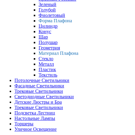
Зеленый
Голубой
Фиолетовый
Форма Плафона
Цилиндр
Конус
Шар
Полушар
Геометрия
Материал Плафона
Стекло
Металл
Пластик
Текстиль
Потолочные Светильники
Фасадные Светильники
Трековые Светильники
Светодиодные Светильники
Детские Люстры и Бра
Трековые Светильники
Подсветка Лестниц
Настольные Лампы
Торшеры
Уличное Освещение