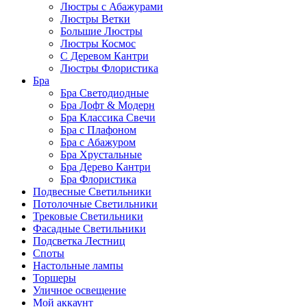
Люстры с Абажурами
Люстры Ветки
Большие Люстры
Люстры Космос
С Деревом Кантри
Люстры Флористика
Бра
Бра Светодиодные
Бра Лофт & Модерн
Бра Классика Свечи
Бра с Плафоном
Бра с Абажуром
Бра Хрустальные
Бра Дерево Кантри
Бра Флористика
Подвесные Светильники
Потолочные Светильники
Трековые Светильники
Фасадные Светильники
Подсветка Лестниц
Споты
Настольные лампы
Торшеры
Уличное освещение
Мой аккаунт