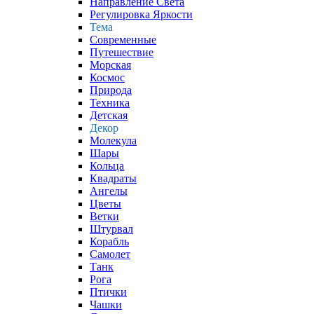
Направление Света
Регулировка Яркости
Тема
Современные
Путешествие
Морская
Космос
Природа
Техника
Детская
Декор
Молекула
Шары
Кольца
Квадраты
Ангелы
Цветы
Ветки
Штурвал
Корабль
Самолет
Танк
Рога
Птички
Чашки