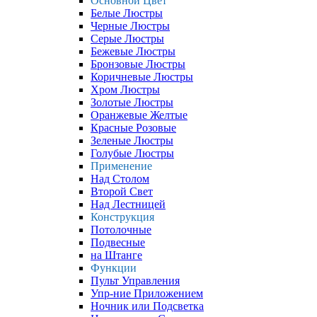
Основной Цвет
Белые Люстры
Черные Люстры
Серые Люстры
Бежевые Люстры
Бронзовые Люстры
Коричневые Люстры
Хром Люстры
Золотые Люстры
Оранжевые Желтые
Красные Розовые
Зеленые Люстры
Голубые Люстры
Применение
Над Столом
Второй Свет
Над Лестницей
Конструкция
Потолочные
Подвесные
на Штанге
Функции
Пульт Управления
Упр-ние Приложением
Ночник или Подсветка