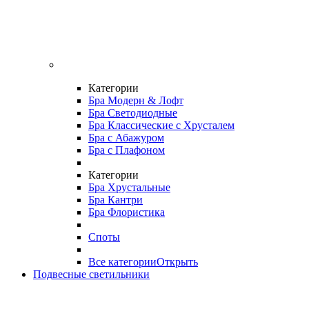
Категории
Бра Модерн & Лофт
Бра Светодиодные
Бра Классические с Хрусталем
Бра с Абажуром
Бра с Плафоном
Категории
Бра Хрустальные
Бра Кантри
Бра Флористика
Споты
Все категории
Открыть
Подвесные светильники