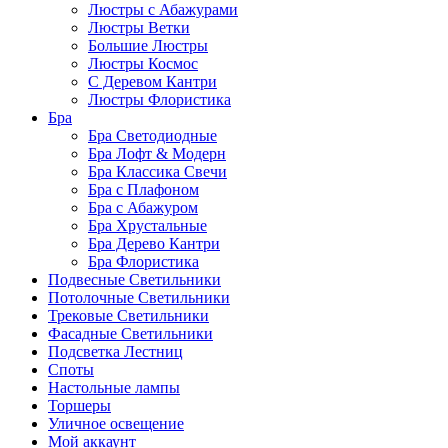
Люстры с Абажурами
Люстры Ветки
Большие Люстры
Люстры Космос
С Деревом Кантри
Люстры Флористика
Бра
Бра Светодиодные
Бра Лофт & Модерн
Бра Классика Свечи
Бра с Плафоном
Бра с Абажуром
Бра Хрустальные
Бра Дерево Кантри
Бра Флористика
Подвесные Светильники
Потолочные Светильники
Трековые Светильники
Фасадные Светильники
Подсветка Лестниц
Споты
Настольные лампы
Торшеры
Уличное освещение
Мой аккаунт