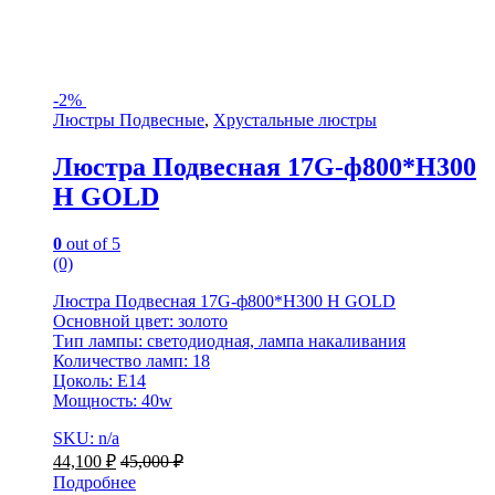
-
2%
Люстры Подвесные
,
Хрустальные люстры
Люстра Подвесная 17G-ф800*H300
H GOLD
0
out of 5
(0)
Люстра Подвесная 17G-ф800*H300 H GOLD
Основной цвет: золото
Тип лампы: светодиодная, лампа накаливания
Количество ламп: 18
Цоколь: E14
Мощность: 40w
SKU: n/a
44,100
₽
45,000
₽
Подробнее