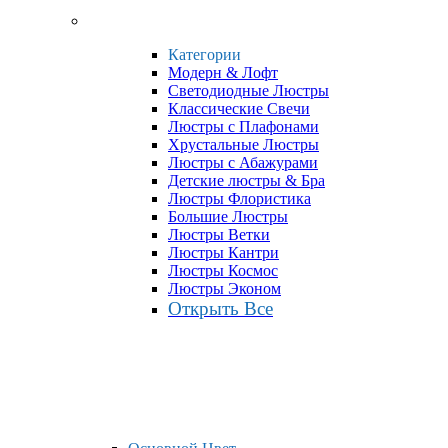
Категории
Модерн & Лофт
Светодиодные Люстры
Классические Свечи
Люстры с Плафонами
Хрустальные Люстры
Люстры с Абажурами
Детские люстры & Бра
Люстры Флористика
Большие Люстры
Люстры Ветки
Люстры Кантри
Люстры Космос
Люстры Эконом
Открыть Все