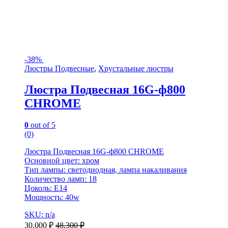
-
38%
Люстры Подвесные
,
Хрустальные люстры
Люстра Подвесная 16G-ф800
CHROME
0
out of 5
(0)
Люстра Подвесная 16G-ф800 CHROME
Основной цвет: хром
Тип лампы: светодиодная, лампа накаливания
Количество ламп: 18
Цоколь: E14
Мощность: 40w
SKU: n/a
30,000
₽
48,300
₽