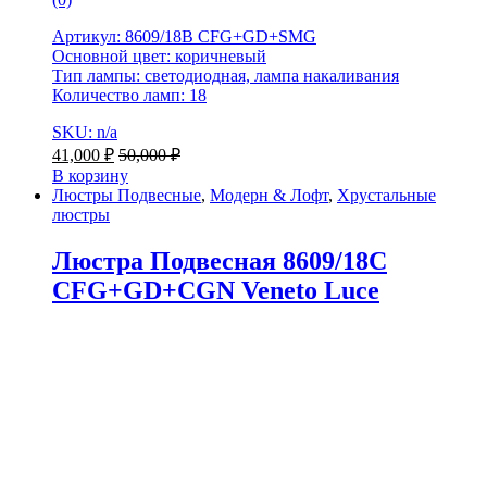
Артикул: 8609/18B CFG+GD+SMG
Основной цвет: коричневый
Тип лампы: светодиодная, лампа накаливания
Количество ламп: 18
SKU: n/a
41,000
₽
50,000
₽
В корзину
Люстры Подвесные
,
Модерн & Лофт
,
Хрустальные
люстры
Люстра Подвесная 8609/18C
CFG+GD+CGN Veneto Luce