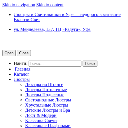
Skip to navigation
Skip to content
Люстры и Светильники в Уфе — недорого в магазине
Включи Свет
ул. Менделеева, 137, ТЦ «Радуга», Уфа
Open
Close
Найти:
Главная
Каталог
Люстры
Люстры на Штанге
Люстры Потолочные
Люстры Подвесные
Светодиодные Люстры
Хрустальные Люстры
Детские Люстры и Бра
Лофт & Модерн
Классика Свечи
Классика с Плафонами