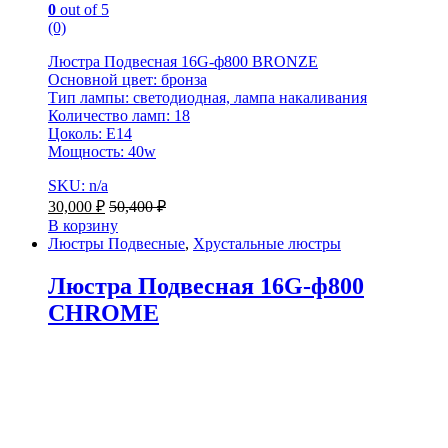
0
out of 5
(0)
Люстра Подвесная 16G-ф800 BRONZE
Основной цвет: бронза
Тип лампы: светодиодная, лампа накаливания
Количество ламп: 18
Цоколь: E14
Мощность: 40w
SKU: n/a
30,000
₽
50,400
₽
В корзину
Люстры Подвесные
,
Хрустальные люстры
Люстра Подвесная 16G-ф800
CHROME