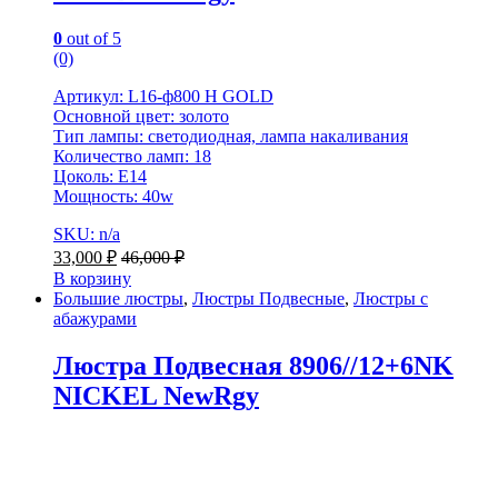
0
out of 5
(0)
Артикул: L16-ф800 H GOLD
Основной цвет: золото
Тип лампы: светодиодная, лампа накаливания
Количество ламп: 18
Цоколь: E14
Мощность: 40w
SKU: n/a
33,000
₽
46,000
₽
В корзину
Большие люстры
,
Люстры Подвесные
,
Люстры с
абажурами
Люстра Подвесная 8906//12+6NK
NICKEL NewRgy