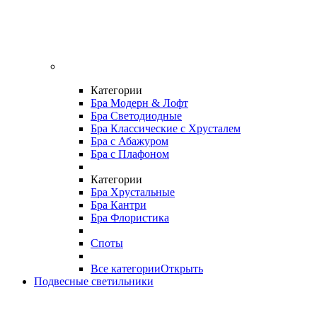
Категории
Бра Модерн & Лофт
Бра Светодиодные
Бра Классические с Хрусталем
Бра с Абажуром
Бра с Плафоном
Категории
Бра Хрустальные
Бра Кантри
Бра Флористика
Споты
Все категории
Открыть
Подвесные светильники