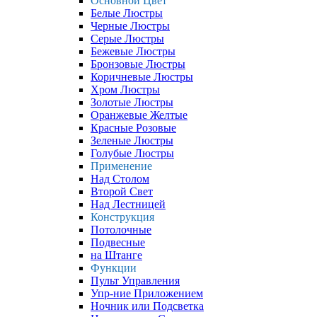
Основной Цвет
Белые Люстры
Черные Люстры
Серые Люстры
Бежевые Люстры
Бронзовые Люстры
Коричневые Люстры
Хром Люстры
Золотые Люстры
Оранжевые Желтые
Красные Розовые
Зеленые Люстры
Голубые Люстры
Применение
Над Столом
Второй Свет
Над Лестницей
Конструкция
Потолочные
Подвесные
на Штанге
Функции
Пульт Управления
Упр-ние Приложением
Ночник или Подсветка