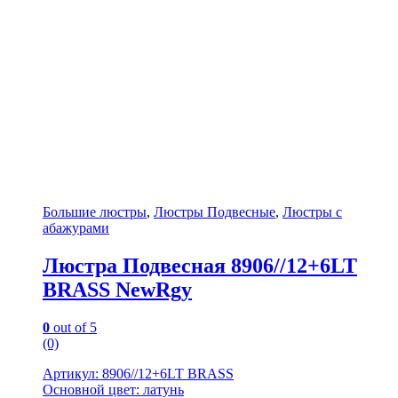
Большие люстры
,
Люстры Подвесные
,
Люстры с
абажурами
Люстра Подвесная 8906//12+6LT
BRASS NewRgy
0
out of 5
(0)
Артикул: 8906//12+6LT BRASS
Основной цвет: латунь