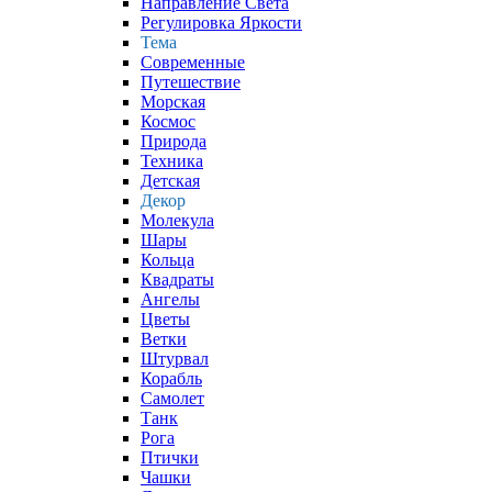
Направление Света
Регулировка Яркости
Тема
Современные
Путешествие
Морская
Космос
Природа
Техника
Детская
Декор
Молекула
Шары
Кольца
Квадраты
Ангелы
Цветы
Ветки
Штурвал
Корабль
Самолет
Танк
Рога
Птички
Чашки