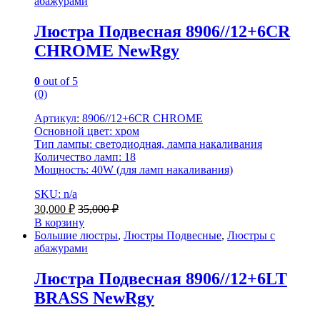
абажурами
Люстра Подвесная 8906//12+6CR
CHROME NewRgy
0
out of 5
(0)
Артикул: 8906//12+6CR CHROME
Основной цвет: хром
Тип лампы: светодиодная, лампа накаливания
Количество ламп: 18
Мощность: 40W (для ламп накаливания)
SKU: n/a
30,000
₽
35,000
₽
В корзину
Большие люстры
,
Люстры Подвесные
,
Люстры с
абажурами
Люстра Подвесная 8906//12+6LT
BRASS NewRgy