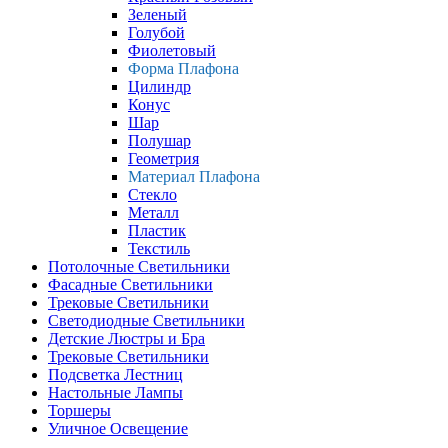
Зеленый
Голубой
Фиолетовый
Форма Плафона
Цилиндр
Конус
Шар
Полушар
Геометрия
Материал Плафона
Стекло
Металл
Пластик
Текстиль
Потолочные Светильники
Фасадные Светильники
Трековые Светильники
Светодиодные Светильники
Детские Люстры и Бра
Трековые Светильники
Подсветка Лестниц
Настольные Лампы
Торшеры
Уличное Освещение