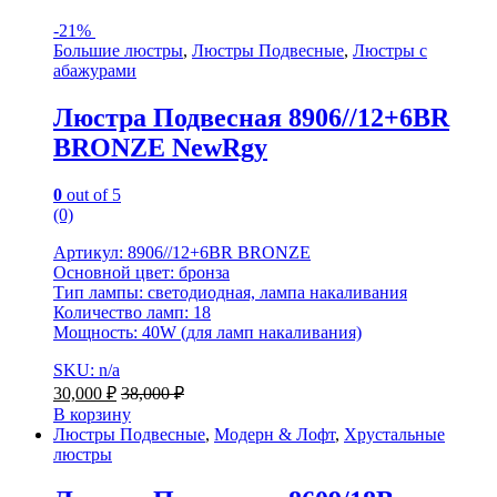
-
21%
Большие люстры
,
Люстры Подвесные
,
Люстры с
абажурами
Люстра Подвесная 8906//12+6BR
BRONZE NewRgy
0
out of 5
(0)
Артикул: 8906//12+6BR BRONZE
Основной цвет: бронза
Тип лампы: светодиодная, лампа накаливания
Количество ламп: 18
Мощность: 40W (для ламп накаливания)
SKU: n/a
30,000
₽
38,000
₽
В корзину
Люстры Подвесные
,
Модерн & Лофт
,
Хрустальные
люстры