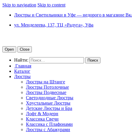
Skip to navigation
Skip to content
Люстры и Светильники в Уфе — недорого в магазине Вк
ул. Менделеева, 137, ТЦ «Радуга», Уфа
Open
Close
Найти:
Главная
Каталог
Люстры
Люстры на Штанге
Люстры Потолочные
Люстры Подвесные
Светодиодные Люстры
Хрустальные Люстры
Детские Люстры и Бра
Лофт & Модерн
Классика Свечи
Классика с Плафонами
Люстры с Абажурами