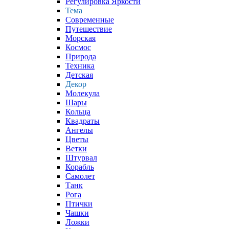
Регулировка Яркости
Тема
Современные
Путешествие
Морская
Космос
Природа
Техника
Детская
Декор
Молекула
Шары
Кольца
Квадраты
Ангелы
Цветы
Ветки
Штурвал
Корабль
Самолет
Танк
Рога
Птички
Чашки
Ложки