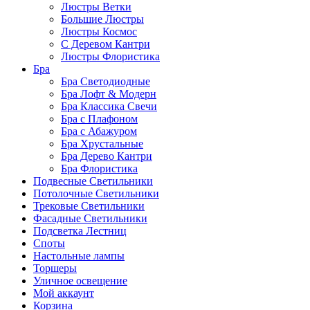
Люстры Ветки
Большие Люстры
Люстры Космос
С Деревом Кантри
Люстры Флористика
Бра
Бра Светодиодные
Бра Лофт & Модерн
Бра Классика Свечи
Бра с Плафоном
Бра с Абажуром
Бра Хрустальные
Бра Дерево Кантри
Бра Флористика
Подвесные Светильники
Потолочные Светильники
Трековые Светильники
Фасадные Светильники
Подсветка Лестниц
Споты
Настольные лампы
Торшеры
Уличное освещение
Мой аккаунт
Корзина