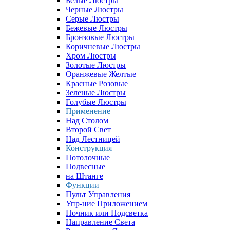
Белые Люстры
Черные Люстры
Серые Люстры
Бежевые Люстры
Бронзовые Люстры
Коричневые Люстры
Хром Люстры
Золотые Люстры
Оранжевые Желтые
Красные Розовые
Зеленые Люстры
Голубые Люстры
Применение
Над Столом
Второй Свет
Над Лестницей
Конструкция
Потолочные
Подвесные
на Штанге
Функции
Пульт Управления
Упр-ние Приложением
Ночник или Подсветка
Направление Света