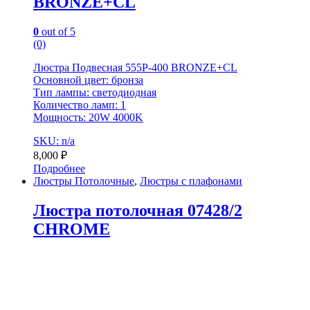
BRONZE+CL
0
out of 5
(0)
Люстра Подвесная 555P-400 BRONZE+CL
Основной цвет: бронза
Тип лампы: светодиодная
Количество ламп: 1
Мощность: 20W 4000K
SKU: n/a
8,000
₽
Подробнее
Люстры Потолочные
,
Люстры с плафонами
Люстра потолочная 07428/2
CHROME