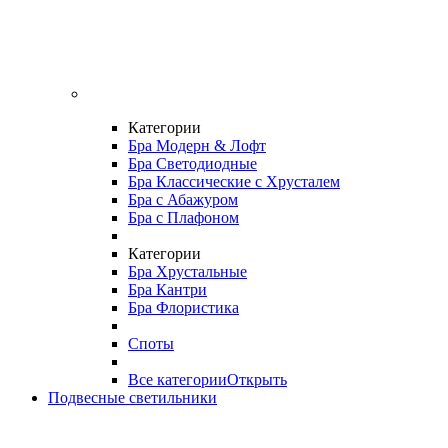
Категории
Бра Модерн & Лофт
Бра Светодиодные
Бра Классические с Хрусталем
Бра с Абажуром
Бра с Плафоном
Категории
Бра Хрустальные
Бра Кантри
Бра Флористика
Споты
Все категории
Открыть
Подвесные светильники