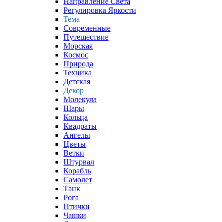
Направление Света
Регулировка Яркости
Тема
Современные
Путешествие
Морская
Космос
Природа
Техника
Детская
Декор
Молекула
Шары
Кольца
Квадраты
Ангелы
Цветы
Ветки
Штурвал
Корабль
Самолет
Танк
Рога
Птички
Чашки