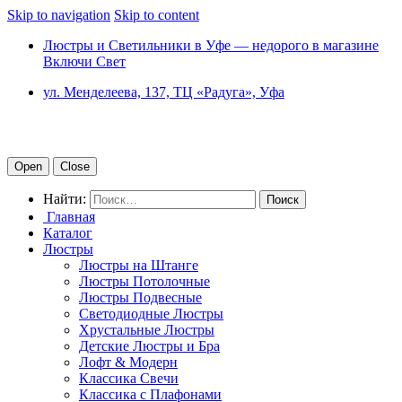
Skip to navigation
Skip to content
Люстры и Светильники в Уфе — недорого в магазине
Включи Свет
ул. Менделеева, 137, ТЦ «Радуга», Уфа
Open
Close
Найти:
Главная
Каталог
Люстры
Люстры на Штанге
Люстры Потолочные
Люстры Подвесные
Светодиодные Люстры
Хрустальные Люстры
Детские Люстры и Бра
Лофт & Модерн
Классика Свечи
Классика с Плафонами