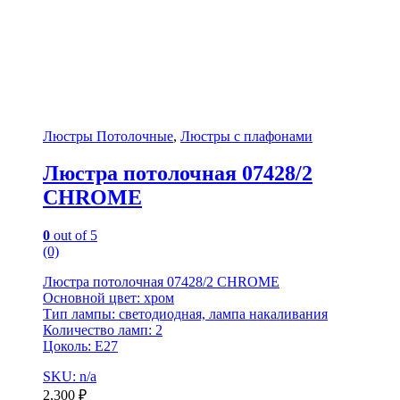
Люстры Потолочные
,
Люстры с плафонами
Люстра потолочная 07428/2
CHROME
0
out of 5
(0)
Люстра потолочная 07428/2 CHROME
Основной цвет: хром
Тип лампы: светодиодная, лампа накаливания
Количество ламп: 2
Цоколь: E27
SKU: n/a
2,300
₽