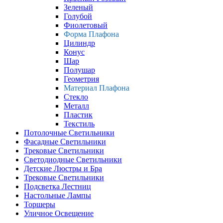
Зеленый
Голубой
Фиолетовый
Форма Плафона
Цилиндр
Конус
Шар
Полушар
Геометрия
Материал Плафона
Стекло
Металл
Пластик
Текстиль
Потолочные Светильники
Фасадные Светильники
Трековые Светильники
Светодиодные Светильники
Детские Люстры и Бра
Трековые Светильники
Подсветка Лестниц
Настольные Лампы
Торшеры
Уличное Освещение