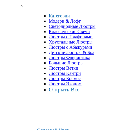
Категории
Модерн & Лофт
Светодиодные Люстры
Классические Свечи
Люстры с Плафонами
Хрустальные Люстры
Люстры с Абажурами
Детские люстры & Бра
Люстры Флористика
Большие Люстры
Люстры Ветки
Люстры Кантри
Люстры Космос
Люстры Эконом
Открыть Все