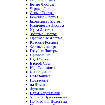
Основной Цвет
Белые Люстры
Черные Люстры
Серые Люстры
Бежевые Люстры
Бронзовые Люстры
Коричневые Люстры
Хром Люстры
Золотые Люстры
Оранжевые Желтые
Красные Розовые
Зеленые Люстры
Голубые Люстры
Применение
Над Столом
Второй Свет
Над Лестницей
Конструкция
Потолочные
Подвесные
на Штанге
Функции
Пульт Управления
Упр-ние Приложением
Ночник или Подсветка