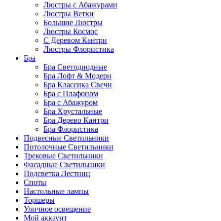
Люстры с Абажурами
Люстры Ветки
Большие Люстры
Люстры Космос
С Деревом Кантри
Люстры Флористика
Бра
Бра Светодиодные
Бра Лофт & Модерн
Бра Классика Свечи
Бра с Плафоном
Бра с Абажуром
Бра Хрустальные
Бра Дерево Кантри
Бра Флористика
Подвесные Светильники
Потолочные Светильники
Трековые Светильники
Фасадные Светильники
Подсветка Лестниц
Споты
Настольные лампы
Торшеры
Уличное освещение
Мой аккаунт