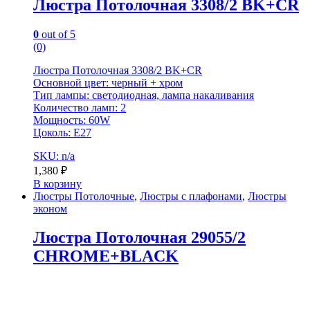
Люстра Потолочная 3308/2 BK+CR
0
out of 5
(0)
Люстра Потолочная 3308/2 BK+CR
Основной цвет: черный + хром
Тип лампы: светодиодная, лампа накаливания
Количество ламп: 2
Мощность: 60W
Цоколь: E27
SKU: n/a
1,380
₽
В корзину
Люстры Потолочные
,
Люстры с плафонами
,
Люстры
эконом
Люстра Потолочная 29055/2
CHROME+BLACK