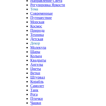
Направление Света
Регулировка Яркости
Тема
Современные
Путешествие
Морская
Космос
Природа
Техника
Детская
Декор
Молекула
Шары
Кольца
Квадраты
Ангелы
Цветы
Ветки
Штурвал
Корабль
Самолет
Танк
Рога
Птички
Чашки