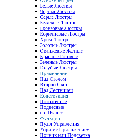
Основной Цвет
Белые Люстры
Черные Люстры
Серые Люстры
Бежевые Люстры
Бронзовые Люстры
Коричневые Люстры
Хром Люстры
Золотые Люстры
Оранжевые Желтые
Красные Розовые
Зеленые Люстры
Голубые Люстры
Применение
Над Столом
Второй Свет
Над Лестницей
Конструкция
Потолочные
Подвесные
на Штанге
Функции
Пульт Управления
Упр-ние Приложением
Ночник или Подсветка