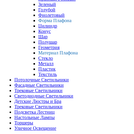
Зеленый
Голубой
Фиолетовый
Форма Плафона
Цилиндр
Конус
Шар
Полушар
Геометрия
Материал Плафона
Стекло
Металл
Пластик
Текстиль
Потолочные Светильники
Фасадные Светильники
Трековые Светильники
Светодиодные Светильники
Детские Люстры и Бра
Трековые Светильники
Подсветка Лестниц
Настольные Лампы
Торшеры
Уличное Освещение