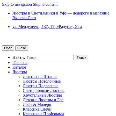
Skip to navigation
Skip to content
Люстры и Светильники в Уфе — недорого в магазине
Включи Свет
ул. Менделеева, 137, ТЦ «Радуга», Уфа
Open
Close
Найти:
Главная
Каталог
Люстры
Люстры на Штанге
Люстры Потолочные
Люстры Подвесные
Светодиодные Люстры
Хрустальные Люстры
Детские Люстры и Бра
Лофт & Модерн
Классика Свечи
Классика с Плафонами