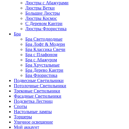
Люстры с Абажурами
Люстры Ветки
Большие Люстры
Люстры Космос
С Деревом Кантри
Люстры Флористика
Бра
Бра Светодиодные
Бра Лофт & Модерн
Бра Классика Свечи
Бра с Плафоном
Бра с Абажуром
Бра Хрустальные
Бра Дерево Кантри
Бра Флористика
Подвесные Светильники
Потолочные Светильники
Трековые Светильники
Фасадные Светильники
Подсветка Лестниц
Споты
Настольные лампы
Торшеры
Уличное освещение
Мой аккаунт