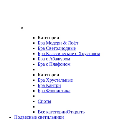
Категории
Бра Модерн & Лофт
Бра Светодиодные
Бра Классические с Хрусталем
Бра с Абажуром
Бра с Плафоном
Категории
Бра Хрустальные
Бра Кантри
Бра Флористика
Споты
Все категории
Открыть
Подвесные светильники