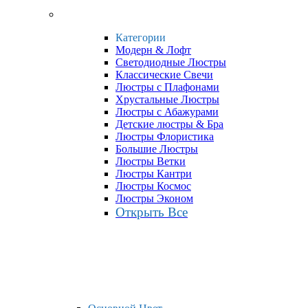
Категории
Модерн & Лофт
Светодиодные Люстры
Классические Свечи
Люстры с Плафонами
Хрустальные Люстры
Люстры с Абажурами
Детские люстры & Бра
Люстры Флористика
Большие Люстры
Люстры Ветки
Люстры Кантри
Люстры Космос
Люстры Эконом
Открыть Все