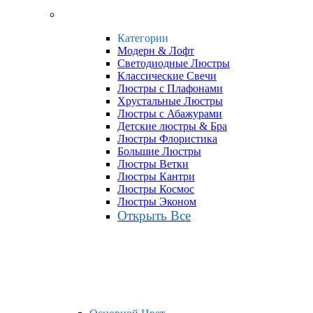
Категории
Модерн & Лофт
Светодиодные Люстры
Классические Свечи
Люстры с Плафонами
Хрустальные Люстры
Люстры с Абажурами
Детские люстры & Бра
Люстры Флористика
Большие Люстры
Люстры Ветки
Люстры Кантри
Люстры Космос
Люстры Эконом
Открыть Все