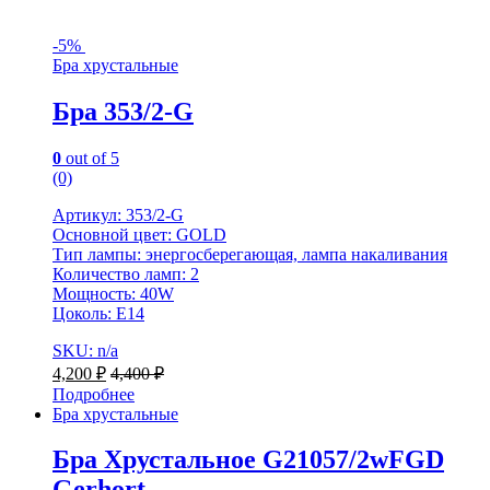
-
5%
Бра хрустальные
Бра 353/2-G
0
out of 5
(0)
Артикул: 353/2-G
Основной цвет: GOLD
Тип лампы: энергосберегающая, лампа накаливания
Количество ламп: 2
Мощность: 40W
Цоколь: Е14
SKU: n/a
4,200
₽
4,400
₽
Подробнее
Бра хрустальные
Бра Хрустальное G21057/2wFGD
Gerhort