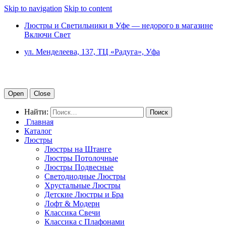
Skip to navigation
Skip to content
Люстры и Светильники в Уфе — недорого в магазине
Включи Свет
ул. Менделеева, 137, ТЦ «Радуга», Уфа
Open
Close
Найти:
Главная
Каталог
Люстры
Люстры на Штанге
Люстры Потолочные
Люстры Подвесные
Светодиодные Люстры
Хрустальные Люстры
Детские Люстры и Бра
Лофт & Модерн
Классика Свечи
Классика с Плафонами