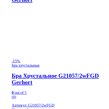
-
15%
Бра хрустальные
Бра Хрустальное G21057/2wFGD
Gerhort
0
out of 5
(0)
Артикул: G21057/2wFGD