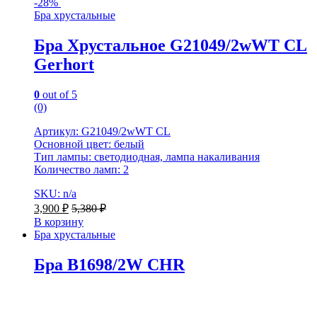
-
28%
Бра хрустальные
Бра Хрустальное G21049/2wWT CL
Gerhort
0
out of 5
(0)
Артикул: G21049/2wWT CL
Основной цвет: белый
Тип лампы: светодиодная, лампа накаливания
Количество ламп: 2
SKU: n/a
3,900
₽
5,380
₽
В корзину
Бра хрустальные
Бра B1698/2W CHR