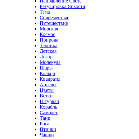
Направление Света
Регулировка Яркости
Тема
Современные
Путешествие
Морская
Космос
Природа
Техника
Детская
Декор
Молекула
Шары
Кольца
Квадраты
Ангелы
Цветы
Ветки
Штурвал
Корабль
Самолет
Танк
Рога
Птички
Чашки