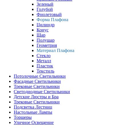
Зеленый
Голубой
Фиолетовый
Форма Плафона
Цилиндр
Конус
Шар
Полушар
Геометрия
Материал Плафона
Стекло
Металл
Пластик
Текстиль
Потолочные Светильники
Фасадные Светильники
Трековые Светильники
Светодиодные Светильники
Детские Люстры и Бра
Трековые Светильники
Подсветка Лестниц
Настольные Лампы
Торшеры
Уличное Освещение