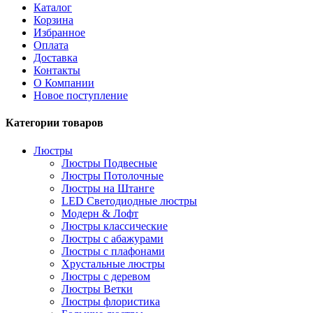
Каталог
Корзина
Избранное
Оплата
Доставка
Контакты
О Компании
Новое поступление
Категории товаров
Люстры
Люстры Подвесные
Люстры Потолочные
Люстры на Штанге
LED Светодиодные люстры
Модерн & Лофт
Люстры классические
Люстры с абажурами
Люстры с плафонами
Хрустальные люстры
Люстры с деревом
Люстры Ветки
Люстры флористика