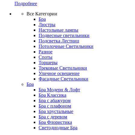
Подробнее
Все Категории
Бра
Люстры
Настольные лампы
Подвесные светильники
Подсветка Лестниц
Потолочные Светильники
Разное
Споты
Торшеры
Трековые Светильники
Уличное освещение
Фасадные Светильники
Бра
Бра Модерн & Лофт
Бра Классика
Бра с абажуром
Бра с плафоном
Бра хрустальные
Бра с деревом
Бра Флористика
Светодиодные Бра