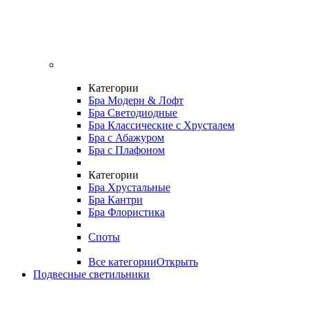
Категории
Бра Модерн & Лофт
Бра Светодиодные
Бра Классические с Хрусталем
Бра с Абажуром
Бра с Плафоном
Категории
Бра Хрустальные
Бра Кантри
Бра Флористика
Споты
Все категории
Открыть
Подвесные светильники