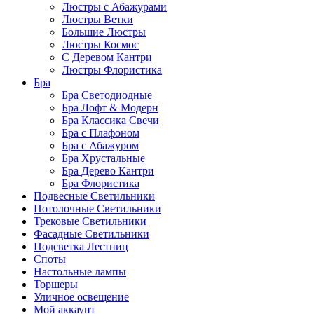
Люстры с Абажурами
Люстры Ветки
Большие Люстры
Люстры Космос
С Деревом Кантри
Люстры Флористика
Бра
Бра Светодиодные
Бра Лофт & Модерн
Бра Классика Свечи
Бра с Плафоном
Бра с Абажуром
Бра Хрустальные
Бра Дерево Кантри
Бра Флористика
Подвесные Светильники
Потолочные Светильники
Трековые Светильники
Фасадные Светильники
Подсветка Лестниц
Споты
Настольные лампы
Торшеры
Уличное освещение
Мой аккаунт