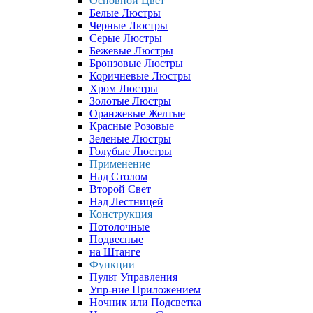
Основной Цвет
Белые Люстры
Черные Люстры
Серые Люстры
Бежевые Люстры
Бронзовые Люстры
Коричневые Люстры
Хром Люстры
Золотые Люстры
Оранжевые Желтые
Красные Розовые
Зеленые Люстры
Голубые Люстры
Применение
Над Столом
Второй Свет
Над Лестницей
Конструкция
Потолочные
Подвесные
на Штанге
Функции
Пульт Управления
Упр-ние Приложением
Ночник или Подсветка