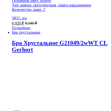
Основной цвет: золото
Тип лампы: светодиодная, лампа накаливания
Количество ламп: 2
SKU: n/a
6,920
₽
8,180
₽
Подробнее
Бра хрустальные
Бра Хрустальное G21049/2wWT CL
Gerhort