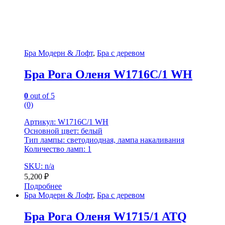
Бра Модерн & Лофт
,
Бра с деревом
Бра Рога Оленя W1716C/1 WH
0
out of 5
(0)
Артикул: W1716C/1 WH
Основной цвет: белый
Тип лампы: светодиодная, лампа накаливания
Количество ламп: 1
SKU: n/a
5,200
₽
Подробнее
Бра Модерн & Лофт
,
Бра с деревом
Бра Рога Оленя W1715/1 ATQ