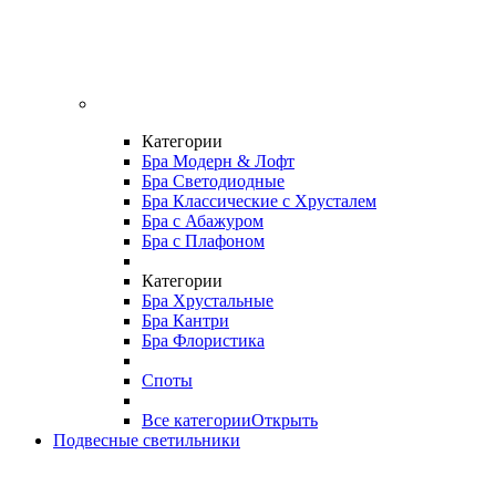
Категории
Бра Модерн & Лофт
Бра Светодиодные
Бра Классические с Хрусталем
Бра с Абажуром
Бра с Плафоном
Категории
Бра Хрустальные
Бра Кантри
Бра Флористика
Споты
Все категории
Открыть
Подвесные светильники