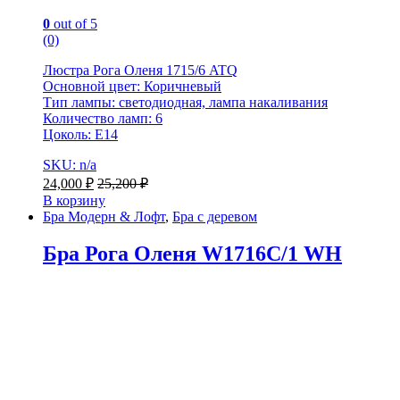
0
out of 5
(0)
Люстра Рога Оленя 1715/6 ATQ
Основной цвет: Коричневый
Тип лампы: светодиодная, лампа накаливания
Количество ламп: 6
Цоколь: Е14
SKU: n/a
24,000
₽
25,200
₽
В корзину
Бра Модерн & Лофт
,
Бра с деревом
Бра Рога Оленя W1716C/1 WH