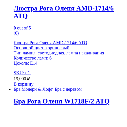
Люстра Рога Оленя AMD-1714/6
ATQ
0
out of 5
(0)
Люстра Рога Оленя AMD-1714/6 ATQ
Основной цвет: коричневый
Тип лампы: светодиодная, лампа накаливания
Количество ламп: 6
Цоколь: Е14
SKU: n/a
19,000
₽
В корзину
Бра Модерн & Лофт
,
Бра с деревом
Бра Рога Оленя W1718F/2 ATQ