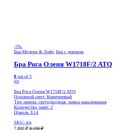
-
5%
Бра Модерн & Лофт
,
Бра с деревом
Бра Рога Оленя W1718F/2 ATQ
0
out of 5
(0)
Бра Рога Оленя W1718F/2 ATQ
Основной цвет: Коричневый
Тип лампы: светодиодная, лампа накаливания
Количество ламп: 2
Цоколь: E14
SKU: n/a
7,800
₽
8,190
₽