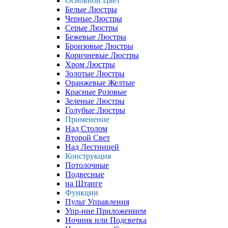
Основной Цвет
Белые Люстры
Черные Люстры
Серые Люстры
Бежевые Люстры
Бронзовые Люстры
Коричневые Люстры
Хром Люстры
Золотые Люстры
Оранжевые Желтые
Красные Розовые
Зеленые Люстры
Голубые Люстры
Применение
Над Столом
Второй Свет
Над Лестницей
Конструкция
Потолочные
Подвесные
на Штанге
Функции
Пульт Управления
Упр-ние Приложением
Ночник или Подсветка