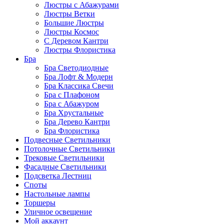
Люстры с Абажурами
Люстры Ветки
Большие Люстры
Люстры Космос
С Деревом Кантри
Люстры Флористика
Бра
Бра Светодиодные
Бра Лофт & Модерн
Бра Классика Свечи
Бра с Плафоном
Бра с Абажуром
Бра Хрустальные
Бра Дерево Кантри
Бра Флористика
Подвесные Светильники
Потолочные Светильники
Трековые Светильники
Фасадные Светильники
Подсветка Лестниц
Споты
Настольные лампы
Торшеры
Уличное освещение
Мой аккаунт