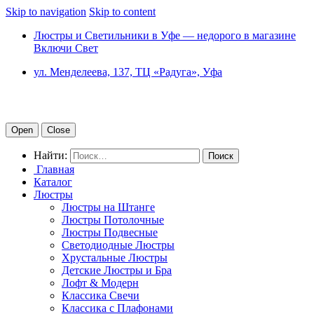
Skip to navigation
Skip to content
Люстры и Светильники в Уфе — недорого в магазине
Включи Свет
ул. Менделеева, 137, ТЦ «Радуга», Уфа
Open
Close
Найти:
Главная
Каталог
Люстры
Люстры на Штанге
Люстры Потолочные
Люстры Подвесные
Светодиодные Люстры
Хрустальные Люстры
Детские Люстры и Бра
Лофт & Модерн
Классика Свечи
Классика с Плафонами