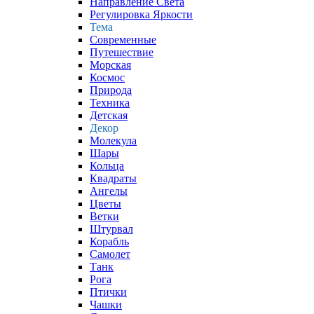
Направление Света
Регулировка Яркости
Тема
Современные
Путешествие
Морская
Космос
Природа
Техника
Детская
Декор
Молекула
Шары
Кольца
Квадраты
Ангелы
Цветы
Ветки
Штурвал
Корабль
Самолет
Танк
Рога
Птички
Чашки