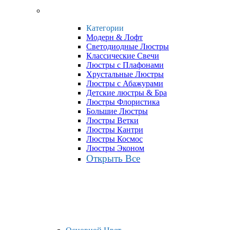
Категории
Модерн & Лофт
Светодиодные Люстры
Классические Свечи
Люстры с Плафонами
Хрустальные Люстры
Люстры с Абажурами
Детские люстры & Бра
Люстры Флористика
Большие Люстры
Люстры Ветки
Люстры Кантри
Люстры Космос
Люстры Эконом
Открыть Все