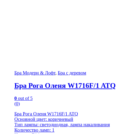
Бра Модерн & Лофт
,
Бра с деревом
Бра Рога Оленя W1716F/1 ATQ
0
out of 5
(0)
Бра Рога Оленя W1716F/1 ATQ
Основной цвет: коричневый
Тип лампы: светодиодная, лампа накаливания
Количество ламп: 1