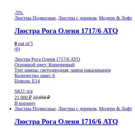
-
5%
Люстры Подвесные
,
Люстры с деревом
,
Модерн & Лофт
Люстра Рога Оленя 1717/6 ATQ
0
out of 5
(0)
Люстра Рога Оленя 1717/6 ATQ
Основной цвет: Коричневый
Тип лампы: светодиодная, лампа накаливания
Количество ламп: 6
Цоколь: Е14
SKU: n/a
21,000
₽
22,050
₽
В корзину
Люстры Подвесные
,
Люстры с деревом
,
Модерн & Лофт
Люстра Рога Оленя 1716/6 ATQ