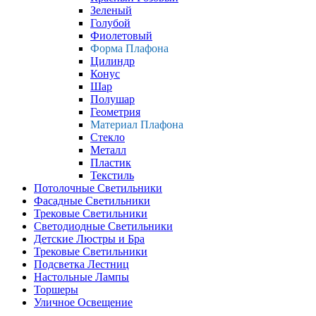
Зеленый
Голубой
Фиолетовый
Форма Плафона
Цилиндр
Конус
Шар
Полушар
Геометрия
Материал Плафона
Стекло
Металл
Пластик
Текстиль
Потолочные Светильники
Фасадные Светильники
Трековые Светильники
Светодиодные Светильники
Детские Люстры и Бра
Трековые Светильники
Подсветка Лестниц
Настольные Лампы
Торшеры
Уличное Освещение