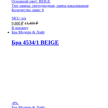
Основной цвет: BEIGE
Тип лампы: светодиодная, лампа накаливания
Количество ламп: 6
SKU: n/a
9,800
₽
13,400
₽
В корзину
Бра Модерн & Лофт
Бра 4534/1 BEIGE
-
8%
Бра Модерн & Лофт