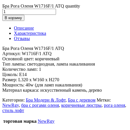
Бра Рога Оленя W1716F/1 ATQ quantity
В корзину
Описание
Характеристика
Отзывы
Бра Рога Оленя W1716F/1 ATQ
Артикул: W1716F/1 ATQ
Основной цвет: коричневый
Тип лампы: светодиодная, лампа накаливания
Количество ламп: 1
Цоколь: E14
Размер: L320 x W160 x H270
Мощность: 40w (для ламп накаливания)
Материал каркаса: искусственный камень, дерево
Категории:
Бра Модерн & Лофт
,
Бра с деревом
Метки:
NewRgy
,
бра с рогами оленя
,
коричневые люстры
,
рога оленя
,
стиль лофт
торговая марка
NewRgy