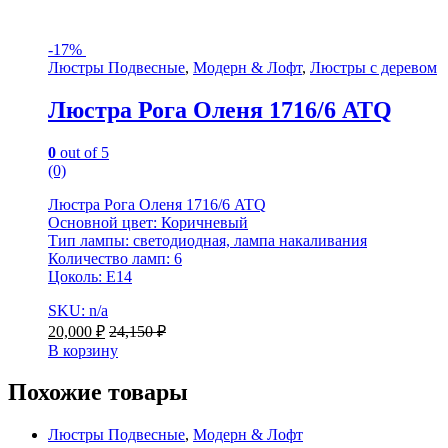
-
17%
Люстры Подвесные
,
Модерн & Лофт
,
Люстры с деревом
Люстра Рога Оленя 1716/6 ATQ
0
out of 5
(0)
Люстра Рога Оленя 1716/6 ATQ
Основной цвет: Коричневый
Тип лампы: светодиодная, лампа накаливания
Количество ламп: 6
Цоколь: Е14
SKU: n/a
20,000
₽
24,150
₽
В корзину
Похожие товары
Люстры Подвесные
,
Модерн & Лофт