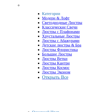
Категории
Модерн & Лофт
Светодиодные Люстры
Классические Свечи
Люстры с Плафонами
Хрустальные Люстры
Люстры с Абажурами
Детские люстры & Бра
Люстры Флористика
Большие Люстры
Люстры Ветки
Люстры Кантри
Люстры Космос
Люстры Эконом
Открыть Все