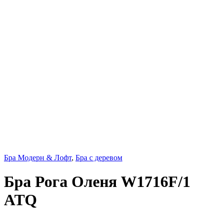
Бра Модерн & Лофт
,
Бра с деревом
Бра Рога Оленя W1716F/1
ATQ