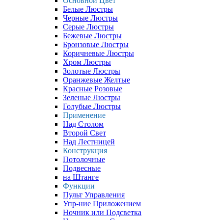
Основной Цвет
Белые Люстры
Черные Люстры
Серые Люстры
Бежевые Люстры
Бронзовые Люстры
Коричневые Люстры
Хром Люстры
Золотые Люстры
Оранжевые Желтые
Красные Розовые
Зеленые Люстры
Голубые Люстры
Применение
Над Столом
Второй Свет
Над Лестницей
Конструкция
Потолочные
Подвесные
на Штанге
Функции
Пульт Управления
Упр-ние Приложением
Ночник или Подсветка