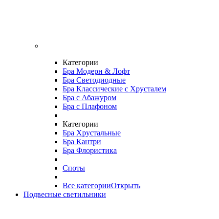
Категории
Бра Модерн & Лофт
Бра Светодиодные
Бра Классические с Хрусталем
Бра с Абажуром
Бра с Плафоном
Категории
Бра Хрустальные
Бра Кантри
Бра Флористика
Споты
Все категории
Открыть
Подвесные светильники