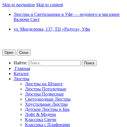
Skip to navigation
Skip to content
Люстры и Светильники в Уфе — недорого в магазине
Включи Свет
ул. Менделеева, 137, ТЦ «Радуга», Уфа
Open
Close
Найти:
Главная
Каталог
Люстры
Люстры на Штанге
Люстры Потолочные
Люстры Подвесные
Светодиодные Люстры
Хрустальные Люстры
Детские Люстры и Бра
Лофт & Модерн
Классика Свечи
Классика с Плафонами