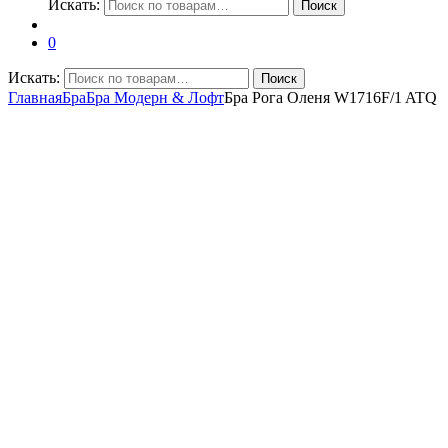
Искать:
Поиск
0
Искать:
Поиск
Главная
Бра
Бра Модерн & Лофт
Бра Рога Оленя W1716F/1 ATQ