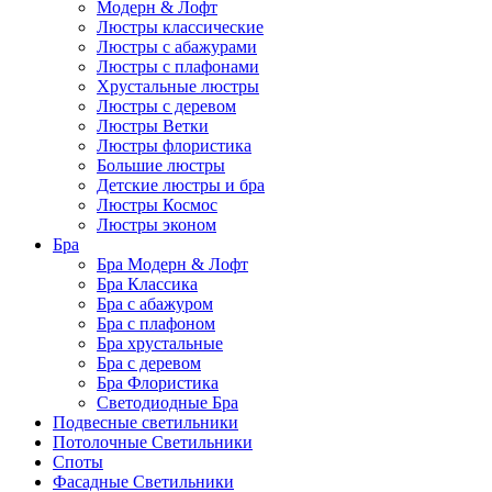
Модерн & Лофт
Люстры классические
Люстры с абажурами
Люстры с плафонами
Хрустальные люстры
Люстры с деревом
Люстры Ветки
Люстры флористика
Большие люстры
Детские люстры и бра
Люстры Космос
Люстры эконом
Бра
Бра Модерн & Лофт
Бра Классика
Бра с абажуром
Бра с плафоном
Бра хрустальные
Бра с деревом
Бра Флористика
Светодиодные Бра
Подвесные светильники
Потолочные Светильники
Споты
Фасадные Светильники