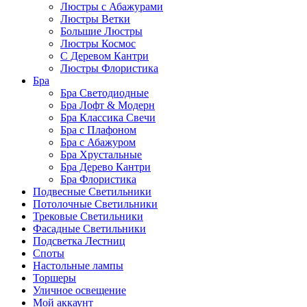
Люстры с Абажурами
Люстры Ветки
Большие Люстры
Люстры Космос
С Деревом Кантри
Люстры Флористика
Бра
Бра Светодиодные
Бра Лофт & Модерн
Бра Классика Свечи
Бра с Плафоном
Бра с Абажуром
Бра Хрустальные
Бра Дерево Кантри
Бра Флористика
Подвесные Светильники
Потолочные Светильники
Трековые Светильники
Фасадные Светильники
Подсветка Лестниц
Споты
Настольные лампы
Торшеры
Уличное освещение
Мой аккаунт