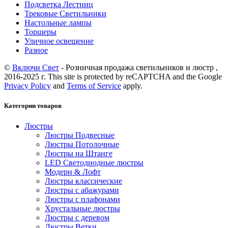
Подсветка Лестниц
Трековые Светильники
Настольные лампы
Торшеры
Уличное освещение
Разное
©
Включи Свет
- Розничная продажа светильников и люстр ,
2016-2025 г. This site is protected by reCAPTCHA and the Google
Privacy Policy
and
Terms of Service
apply.
Категории товаров
Люстры
Люстры Подвесные
Люстры Потолочные
Люстры на Штанге
LED Светодиодные люстры
Модерн & Лофт
Люстры классические
Люстры с абажурами
Люстры с плафонами
Хрустальные люстры
Люстры с деревом
Люстры Ветки