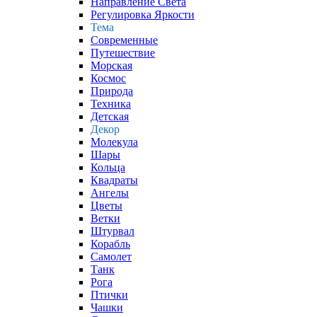
Направление Света
Регулировка Яркости
Тема
Современные
Путешествие
Морская
Космос
Природа
Техника
Детская
Декор
Молекула
Шары
Кольца
Квадраты
Ангелы
Цветы
Ветки
Штурвал
Корабль
Самолет
Танк
Рога
Птички
Чашки