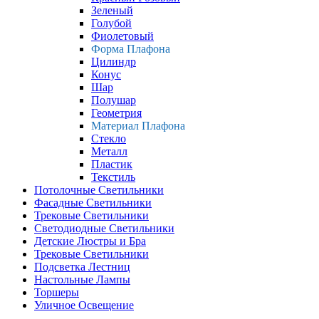
Зеленый
Голубой
Фиолетовый
Форма Плафона
Цилиндр
Конус
Шар
Полушар
Геометрия
Материал Плафона
Стекло
Металл
Пластик
Текстиль
Потолочные Светильники
Фасадные Светильники
Трековые Светильники
Светодиодные Светильники
Детские Люстры и Бра
Трековые Светильники
Подсветка Лестниц
Настольные Лампы
Торшеры
Уличное Освещение