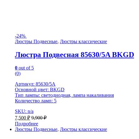
-
24%
Люстры Подвесные
,
Люстры классические
Люстра Подвесная 85630/5A BKGD
0
out of 5
(0)
Артикул: 85630/5A
Основной цвет: BKGD
Тип лампы: светодиодная, лампа накаливания
Количество ламп: 5
SKU: n/a
7,500
₽
9,900
₽
Подробнее
Люстры Подвесные
,
Люстры классические