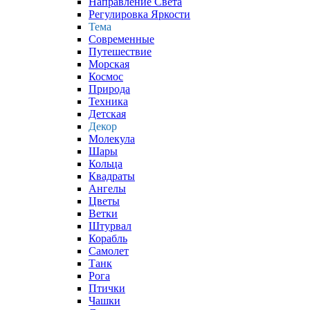
Направление Света
Регулировка Яркости
Тема
Современные
Путешествие
Морская
Космос
Природа
Техника
Детская
Декор
Молекула
Шары
Кольца
Квадраты
Ангелы
Цветы
Ветки
Штурвал
Корабль
Самолет
Танк
Рога
Птички
Чашки