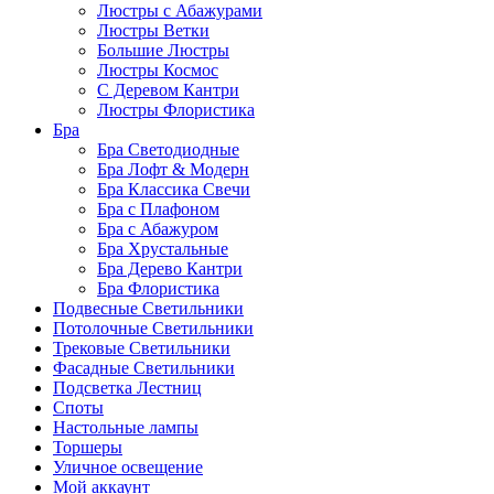
Люстры с Абажурами
Люстры Ветки
Большие Люстры
Люстры Космос
С Деревом Кантри
Люстры Флористика
Бра
Бра Светодиодные
Бра Лофт & Модерн
Бра Классика Свечи
Бра с Плафоном
Бра с Абажуром
Бра Хрустальные
Бра Дерево Кантри
Бра Флористика
Подвесные Светильники
Потолочные Светильники
Трековые Светильники
Фасадные Светильники
Подсветка Лестниц
Споты
Настольные лампы
Торшеры
Уличное освещение
Мой аккаунт