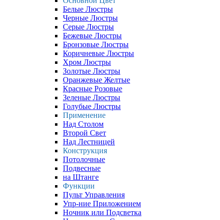
Основной Цвет
Белые Люстры
Черные Люстры
Серые Люстры
Бежевые Люстры
Бронзовые Люстры
Коричневые Люстры
Хром Люстры
Золотые Люстры
Оранжевые Желтые
Красные Розовые
Зеленые Люстры
Голубые Люстры
Применение
Над Столом
Второй Свет
Над Лестницей
Конструкция
Потолочные
Подвесные
на Штанге
Функции
Пульт Управления
Упр-ние Приложением
Ночник или Подсветка