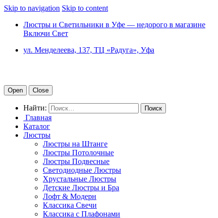
Skip to navigation
Skip to content
Люстры и Светильники в Уфе — недорого в магазине
Включи Свет
ул. Менделеева, 137, ТЦ «Радуга», Уфа
Open
Close
Найти:
Главная
Каталог
Люстры
Люстры на Штанге
Люстры Потолочные
Люстры Подвесные
Светодиодные Люстры
Хрустальные Люстры
Детские Люстры и Бра
Лофт & Модерн
Классика Свечи
Классика с Плафонами