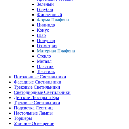
Зеленый
Голубой
Фиолетовый
Форма Плафона
Цилиндр
Конус
Шар
Полушар
Геометрия
Материал Плафона
Стекло
Металл
Пластик
Текстиль
Потолочные Светильники
Фасадные Светильники
Трековые Светильники
Светодиодные Светильники
Детские Люстры и Бра
Трековые Светильники
Подсветка Лестниц
Настольные Лампы
Торшеры
Уличное Освещение