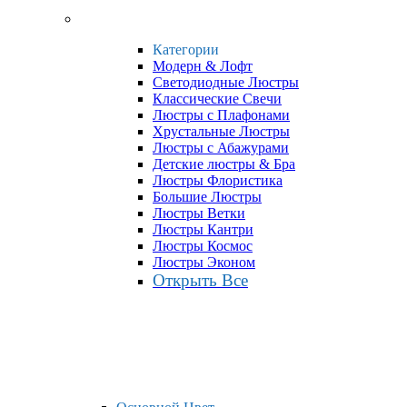
Категории
Модерн & Лофт
Светодиодные Люстры
Классические Свечи
Люстры с Плафонами
Хрустальные Люстры
Люстры с Абажурами
Детские люстры & Бра
Люстры Флористика
Большие Люстры
Люстры Ветки
Люстры Кантри
Люстры Космос
Люстры Эконом
Открыть Все