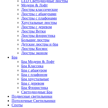
LED Светодиодные люстры
Модерн & Лофт
Люстры классические
Люстры с абажурами
Люстры с плафонами
Хрустальные люстры
Люстры с деревом
Люстры Ветки
Люстры флористика
Большие люстры
Детские люстры и бра
Люстры Космос
Люстры эконом
Бра
Бра Модерн & Лофт
Бра Классика
Бра с абажуром
Бра с плафоном
Бра хрустальные
Бра с деревом
Бра Флористика
Светодиодные Бра
Подвесные светильники
Потолочные Светильники
Споты