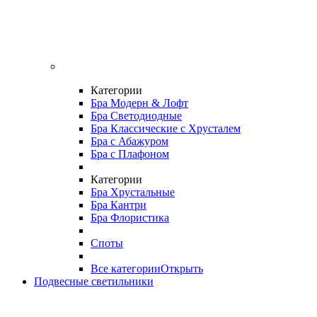
Категории
Бра Модерн & Лофт
Бра Светодиодные
Бра Классические с Хрусталем
Бра с Абажуром
Бра с Плафоном
Категории
Бра Хрустальные
Бра Кантри
Бра Флористика
Споты
Все категории
Открыть
Подвесные светильники