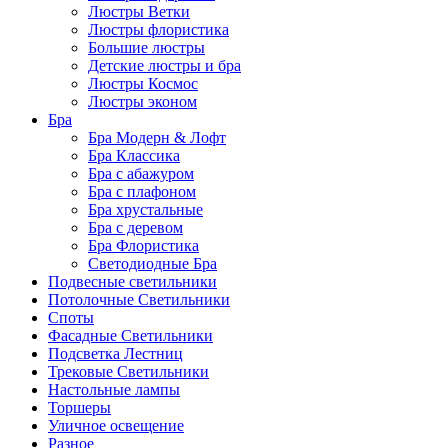
Люстры Ветки
Люстры флористика
Большие люстры
Детские люстры и бра
Люстры Космос
Люстры эконом
Бра
Бра Модерн & Лофт
Бра Классика
Бра с абажуром
Бра с плафоном
Бра хрустальные
Бра с деревом
Бра Флористика
Светодиодные Бра
Подвесные светильники
Потолочные Светильники
Споты
Фасадные Светильники
Подсветка Лестниц
Трековые Светильники
Настольные лампы
Торшеры
Уличное освещение
Разное