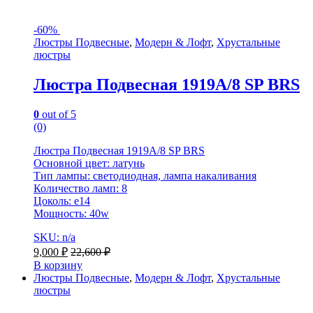
-
60%
Люстры Подвесные
,
Модерн & Лофт
,
Хрустальные
люстры
Люстра Подвесная 1919A/8 SP BRS
0
out of 5
(0)
Люстра Подвесная 1919A/8 SP BRS
Основной цвет: латунь
Тип лампы: светодиодная, лампа накаливания
Количество ламп: 8
Цоколь: e14
Мощность: 40w
SKU: n/a
9,000
₽
22,600
₽
В корзину
Люстры Подвесные
,
Модерн & Лофт
,
Хрустальные
люстры