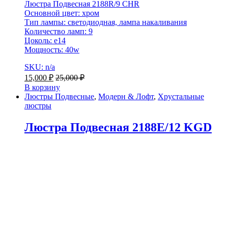
Люстра Подвесная 2188R/9 CHR
Основной цвет: хром
Тип лампы: светодиодная, лампа накаливания
Количество ламп: 9
Цоколь: e14
Мощность: 40w
SKU: n/a
15,000
₽
25,000
₽
В корзину
Люстры Подвесные
,
Модерн & Лофт
,
Хрустальные
люстры
Люстра Подвесная 2188E/12 KGD