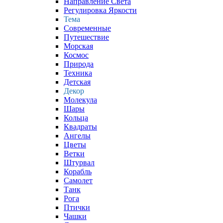
Направление Света
Регулировка Яркости
Тема
Современные
Путешествие
Морская
Космос
Природа
Техника
Детская
Декор
Молекула
Шары
Кольца
Квадраты
Ангелы
Цветы
Ветки
Штурвал
Корабль
Самолет
Танк
Рога
Птички
Чашки