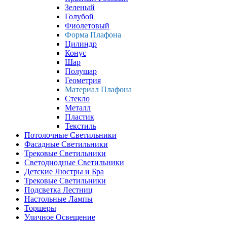
Зеленый
Голубой
Фиолетовый
Форма Плафона
Цилиндр
Конус
Шар
Полушар
Геометрия
Материал Плафона
Стекло
Металл
Пластик
Текстиль
Потолочные Светильники
Фасадные Светильники
Трековые Светильники
Светодиодные Светильники
Детские Люстры и Бра
Трековые Светильники
Подсветка Лестниц
Настольные Лампы
Торшеры
Уличное Освещение