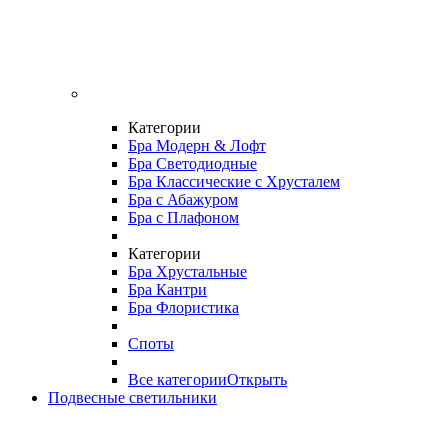
Категории
Бра Модерн & Лофт
Бра Светодиодные
Бра Классические с Хрусталем
Бра с Абажуром
Бра с Плафоном
Категории
Бра Хрустальные
Бра Кантри
Бра Флористика
Споты
Все категории
Открыть
Подвесные светильники