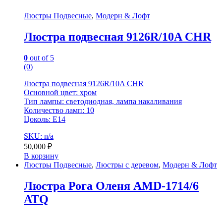
Люстры Подвесные
,
Модерн & Лофт
Люстра подвесная 9126R/10A CHR
0
out of 5
(0)
Люстра подвесная 9126R/10A CHR
Основной цвет: хром
Тип лампы: светодиодная, лампа накаливания
Количество ламп: 10
Цоколь: Е14
SKU: n/a
50,000
₽
В корзину
Люстры Подвесные
,
Люстры с деревом
,
Модерн & Лофт
Люстра Рога Оленя AMD-1714/6
ATQ