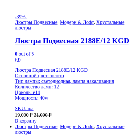
-
39%
Люстры Подвесные
,
Модерн & Лофт
,
Хрустальные
люстры
Люстра Подвесная 2188E/12 KGD
0
out of 5
(0)
Люстра Подвесная 2188E/12 KGD
Основной цвет: золото
Тип лампы: светодиодная, лампа накаливания
Количество ламп: 12
Цоколь: e14
Мощность: 40w
SKU: n/a
19,000
₽
31,000
₽
В корзину
Люстры Подвесные
,
Модерн & Лофт
,
Хрустальные
люстры