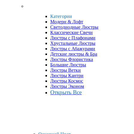
Категории
Модерн & Лофт
Светодиодные Люстры
Классические Свечи
Люстры с Плафонами
Хрустальные Люстры
Люстры с Абажурами
Детские люстры & Бра
Люстры Флористика
Большие Люстры
Люстры Ветки
Люстры Кантри
Люстры Космос
Люстры Эконом
Открыть Все