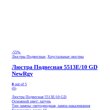
-
55%
Люстры Подвесные
,
Хрустальные люстры
Люстра Подвесная 5513E/10 GD
NewRgy
0
out of 5
(0)
Люстра Подвесная 5513E/10 GD
Основной цвет: латунь
Тип лампы: светодиодная, лампа накаливания