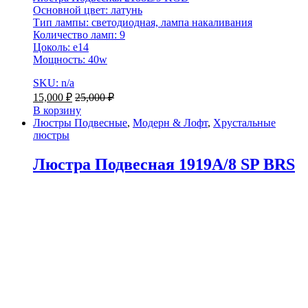
Основной цвет: латунь
Тип лампы: светодиодная, лампа накаливания
Количество ламп: 9
Цоколь: e14
Мощность: 40w
SKU: n/a
15,000
₽
25,000
₽
В корзину
Люстры Подвесные
,
Модерн & Лофт
,
Хрустальные
люстры
Люстра Подвесная 1919A/8 SP BRS