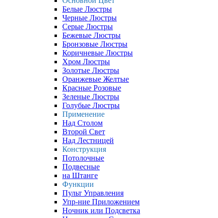
Основной Цвет
Белые Люстры
Черные Люстры
Серые Люстры
Бежевые Люстры
Бронзовые Люстры
Коричневые Люстры
Хром Люстры
Золотые Люстры
Оранжевые Желтые
Красные Розовые
Зеленые Люстры
Голубые Люстры
Применение
Над Столом
Второй Свет
Над Лестницей
Конструкция
Потолочные
Подвесные
на Штанге
Функции
Пульт Управления
Упр-ние Приложением
Ночник или Подсветка