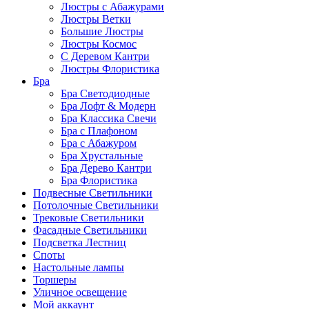
Люстры с Абажурами
Люстры Ветки
Большие Люстры
Люстры Космос
С Деревом Кантри
Люстры Флористика
Бра
Бра Светодиодные
Бра Лофт & Модерн
Бра Классика Свечи
Бра с Плафоном
Бра с Абажуром
Бра Хрустальные
Бра Дерево Кантри
Бра Флористика
Подвесные Светильники
Потолочные Светильники
Трековые Светильники
Фасадные Светильники
Подсветка Лестниц
Споты
Настольные лампы
Торшеры
Уличное освещение
Мой аккаунт