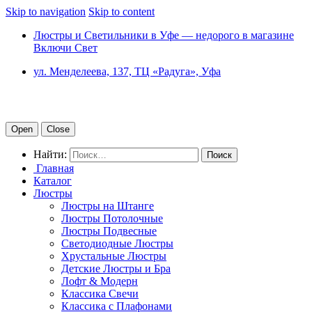
Skip to navigation
Skip to content
Люстры и Светильники в Уфе — недорого в магазине
Включи Свет
ул. Менделеева, 137, ТЦ «Радуга», Уфа
Open
Close
Найти:
Главная
Каталог
Люстры
Люстры на Штанге
Люстры Потолочные
Люстры Подвесные
Светодиодные Люстры
Хрустальные Люстры
Детские Люстры и Бра
Лофт & Модерн
Классика Свечи
Классика с Плафонами