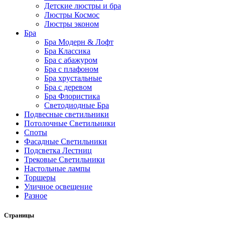
Детские люстры и бра
Люстры Космос
Люстры эконом
Бра
Бра Модерн & Лофт
Бра Классика
Бра с абажуром
Бра с плафоном
Бра хрустальные
Бра с деревом
Бра Флористика
Светодиодные Бра
Подвесные светильники
Потолочные Светильники
Споты
Фасадные Светильники
Подсветка Лестниц
Трековые Светильники
Настольные лампы
Торшеры
Уличное освещение
Разное
Страницы