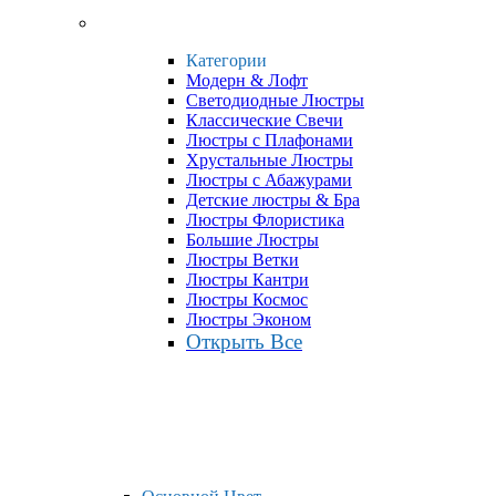
Категории
Модерн & Лофт
Светодиодные Люстры
Классические Свечи
Люстры с Плафонами
Хрустальные Люстры
Люстры с Абажурами
Детские люстры & Бра
Люстры Флористика
Большие Люстры
Люстры Ветки
Люстры Кантри
Люстры Космос
Люстры Эконом
Открыть Все