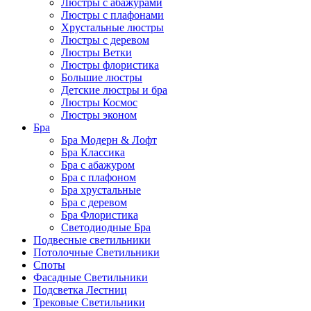
Люстры с абажурами
Люстры с плафонами
Хрустальные люстры
Люстры с деревом
Люстры Ветки
Люстры флористика
Большие люстры
Детские люстры и бра
Люстры Космос
Люстры эконом
Бра
Бра Модерн & Лофт
Бра Классика
Бра с абажуром
Бра с плафоном
Бра хрустальные
Бра с деревом
Бра Флористика
Светодиодные Бра
Подвесные светильники
Потолочные Светильники
Споты
Фасадные Светильники
Подсветка Лестниц
Трековые Светильники