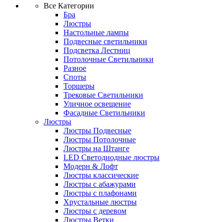
Все Категории
Бра
Люстры
Настольные лампы
Подвесные светильники
Подсветка Лестниц
Потолочные Светильники
Разное
Споты
Торшеры
Трековые Светильники
Уличное освещение
Фасадные Светильники
Люстры
Люстры Подвесные
Люстры Потолочные
Люстры на Штанге
LED Светодиодные люстры
Модерн & Лофт
Люстры классические
Люстры с абажурами
Люстры с плафонами
Хрустальные люстры
Люстры с деревом
Люстры Ветки