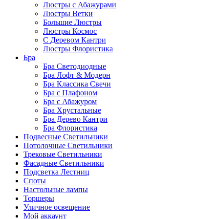
Люстры с Абажурами
Люстры Ветки
Большие Люстры
Люстры Космос
С Деревом Кантри
Люстры Флористика
Бра
Бра Светодиодные
Бра Лофт & Модерн
Бра Классика Свечи
Бра с Плафоном
Бра с Абажуром
Бра Хрустальные
Бра Дерево Кантри
Бра Флористика
Подвесные Светильники
Потолочные Светильники
Трековые Светильники
Фасадные Светильники
Подсветка Лестниц
Споты
Настольные лампы
Торшеры
Уличное освещение
Мой аккаунт