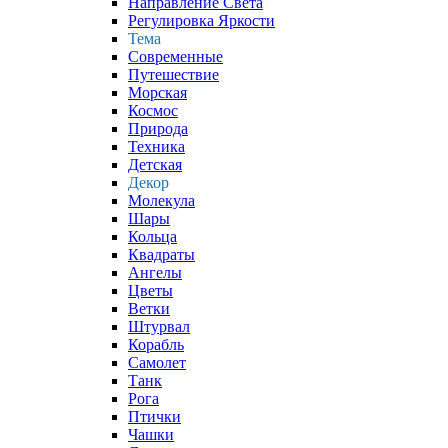
Направление Света
Регулировка Яркости
Тема
Современные
Путешествие
Морская
Космос
Природа
Техника
Детская
Декор
Молекула
Шары
Кольца
Квадраты
Ангелы
Цветы
Ветки
Штурвал
Корабль
Самолет
Танк
Рога
Птички
Чашки