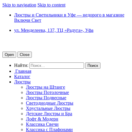
Skip to navigation
Skip to content
Люстры и Светильники в Уфе — недорого в магазине
Включи Свет
ул. Менделеева, 137, ТЦ «Радуга», Уфа
Open
Close
Найти:
Главная
Каталог
Люстры
Люстры на Штанге
Люстры Потолочные
Люстры Подвесные
Светодиодные Люстры
Хрустальные Люстры
Детские Люстры и Бра
Лофт & Модерн
Классика Свечи
Классика с Плафонами