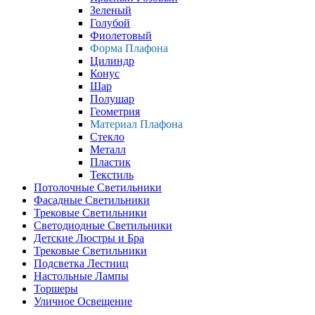
Зеленый
Голубой
Фиолетовый
Форма Плафона
Цилиндр
Конус
Шар
Полушар
Геометрия
Материал Плафона
Стекло
Металл
Пластик
Текстиль
Потолочные Светильники
Фасадные Светильники
Трековые Светильники
Светодиодные Светильники
Детские Люстры и Бра
Трековые Светильники
Подсветка Лестниц
Настольные Лампы
Торшеры
Уличное Освещение