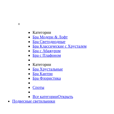
Категории
Бра Модерн & Лофт
Бра Светодиодные
Бра Классические с Хрусталем
Бра с Абажуром
Бра с Плафоном
Категории
Бра Хрустальные
Бра Кантри
Бра Флористика
Споты
Все категории
Открыть
Подвесные светильники