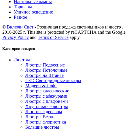
Настольные лампы
Торшеры
Уличное освещение
Разное
©
Включи Свет
- Розничная продажа светильников и люстр ,
2016-2025 г. This site is protected by reCAPTCHA and the Google
Privacy Policy
and
Terms of Service
apply.
Категории товаров
Люстры
Люстры Подвесные
Люстры Потолочные
Люстры на Штанге
LED Светодиодные люстры
Модерн & Лофт
Люстры классические
Люстры с абажурами
Люстры с плафонами
Хрустальные люстры
Люстры с деревом
Люстры Ветки
Люстры флористика
Большие люстры