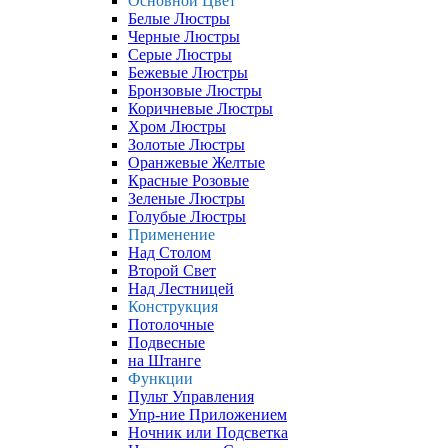
Основной Цвет
Белые Люстры
Черные Люстры
Серые Люстры
Бежевые Люстры
Бронзовые Люстры
Коричневые Люстры
Хром Люстры
Золотые Люстры
Оранжевые Желтые
Красные Розовые
Зеленые Люстры
Голубые Люстры
Применение
Над Столом
Второй Свет
Над Лестницей
Конструкция
Потолочные
Подвесные
на Штанге
Функции
Пульт Управления
Упр-ние Приложением
Ночник или Подсветка