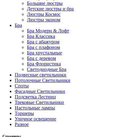
Большие люстры
Детские люстры и бра
Люстры Космос
Люстры эконом
Бра
Бра Модерн & Лофт
Бра Классика
Бра с абажуром
Бра с плафоном
Бра хрустальные
Бра с деревом
Бра Флористика
Светодиодные Бра
Подвесные светильники
Потолочные Светильники
Споты
Фасадные Светильники
Подсветка Лестниц
Трековые Светильники
Настольные лампы
Торшеры
Уличное освещение
Разное
Страницы