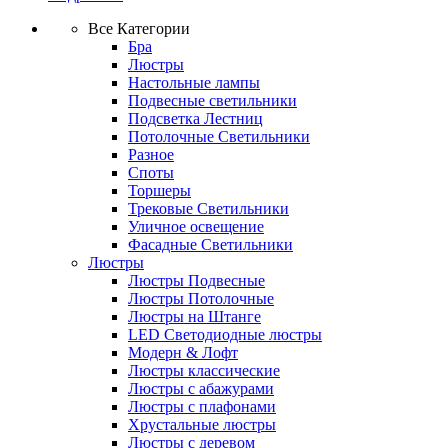
Все Категории
Бра
Люстры
Настольные лампы
Подвесные светильники
Подсветка Лестниц
Потолочные Светильники
Разное
Споты
Торшеры
Трековые Светильники
Уличное освещение
Фасадные Светильники
Люстры
Люстры Подвесные
Люстры Потолочные
Люстры на Штанге
LED Светодиодные люстры
Модерн & Лофт
Люстры классические
Люстры с абажурами
Люстры с плафонами
Хрустальные люстры
Люстры с деревом