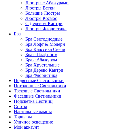
Люстры с Абажурами
Люстры Ветки
Большие Люстры
Люстры Космос
С Деревом Кантри
Люстры Флористика
Бра
Бра Светодиодные
Бра Лофт & Модерн
Бра Классика Свечи
Бра с Плафоном
Бра с Абажуром
Бра Хрустальные
Бра Дерево Кантри
Бра Флористика
Подвесные Светильники
Потолочные Светильники
Трековые Светильники
Фасадные Светильники
Подсветка Лестниц
Споты
Настольные лампы
Торшеры
Уличное освещение
Мой аккаунт