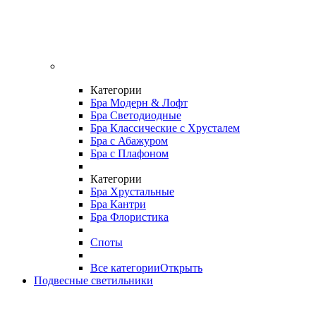
Категории
Бра Модерн & Лофт
Бра Светодиодные
Бра Классические с Хрусталем
Бра с Абажуром
Бра с Плафоном
Категории
Бра Хрустальные
Бра Кантри
Бра Флористика
Споты
Все категории
Открыть
Подвесные светильники