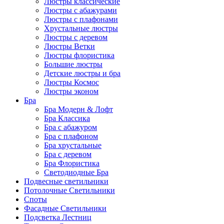
Люстры классические
Люстры с абажурами
Люстры с плафонами
Хрустальные люстры
Люстры с деревом
Люстры Ветки
Люстры флористика
Большие люстры
Детские люстры и бра
Люстры Космос
Люстры эконом
Бра
Бра Модерн & Лофт
Бра Классика
Бра с абажуром
Бра с плафоном
Бра хрустальные
Бра с деревом
Бра Флористика
Светодиодные Бра
Подвесные светильники
Потолочные Светильники
Споты
Фасадные Светильники
Подсветка Лестниц