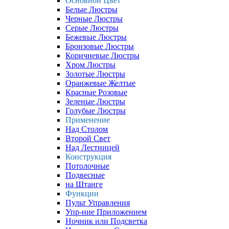
Основной Цвет
Белые Люстры
Черные Люстры
Серые Люстры
Бежевые Люстры
Бронзовые Люстры
Коричневые Люстры
Хром Люстры
Золотые Люстры
Оранжевые Желтые
Красные Розовые
Зеленые Люстры
Голубые Люстры
Применение
Над Столом
Второй Свет
Над Лестницей
Конструкция
Потолочные
Подвесные
на Штанге
Функции
Пульт Управления
Упр-ние Приложением
Ночник или Подсветка