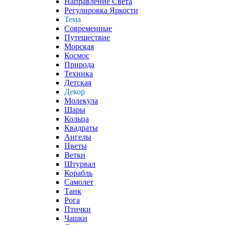
Направление Света
Регулировка Яркости
Тема
Современные
Путешествие
Морская
Космос
Природа
Техника
Детская
Декор
Молекула
Шары
Кольца
Квадраты
Ангелы
Цветы
Ветки
Штурвал
Корабль
Самолет
Танк
Рога
Птички
Чашки