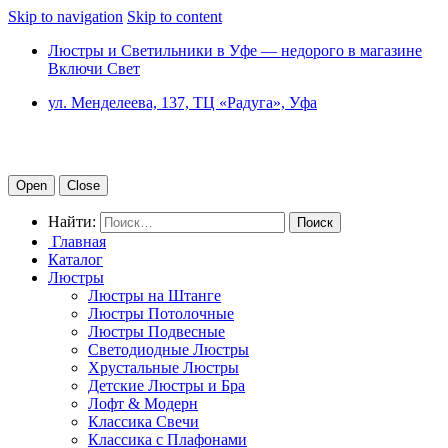
Skip to navigation
Skip to content
Люстры и Светильники в Уфе — недорого в магазине
Включи Свет
ул. Менделеева, 137, ТЦ «Радуга», Уфа
Open
Close
Найти:
Главная
Каталог
Люстры
Люстры на Штанге
Люстры Потолочные
Люстры Подвесные
Светодиодные Люстры
Хрустальные Люстры
Детские Люстры и Бра
Лофт & Модерн
Классика Свечи
Классика с Плафонами