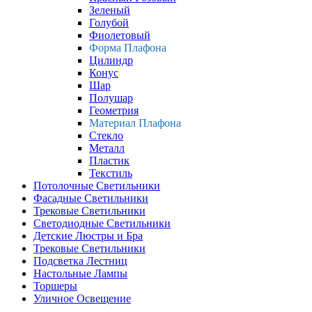
Зеленый
Голубой
Фиолетовый
Форма Плафона
Цилиндр
Конус
Шар
Полушар
Геометрия
Материал Плафона
Стекло
Металл
Пластик
Текстиль
Потолочные Светильники
Фасадные Светильники
Трековые Светильники
Светодиодные Светильники
Детские Люстры и Бра
Трековые Светильники
Подсветка Лестниц
Настольные Лампы
Торшеры
Уличное Освещение