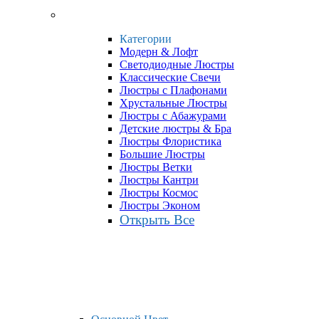
Категории
Модерн & Лофт
Светодиодные Люстры
Классические Свечи
Люстры с Плафонами
Хрустальные Люстры
Люстры с Абажурами
Детские люстры & Бра
Люстры Флористика
Большие Люстры
Люстры Ветки
Люстры Кантри
Люстры Космос
Люстры Эконом
Открыть Все