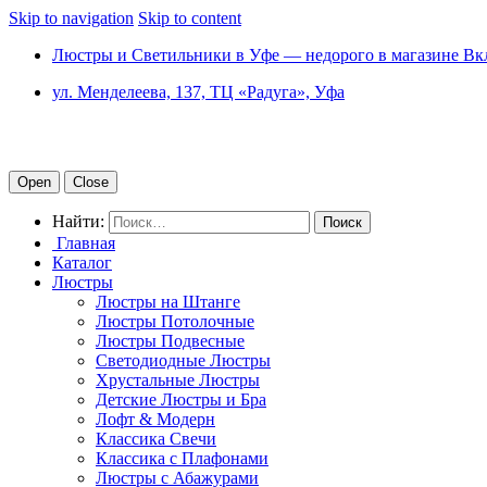
Skip to navigation
Skip to content
Люстры и Светильники в Уфе — недорого в магазине Вк
ул. Менделеева, 137, ТЦ «Радуга», Уфа
Open
Close
Найти:
Главная
Каталог
Люстры
Люстры на Штанге
Люстры Потолочные
Люстры Подвесные
Светодиодные Люстры
Хрустальные Люстры
Детские Люстры и Бра
Лофт & Модерн
Классика Свечи
Классика с Плафонами
Люстры с Абажурами