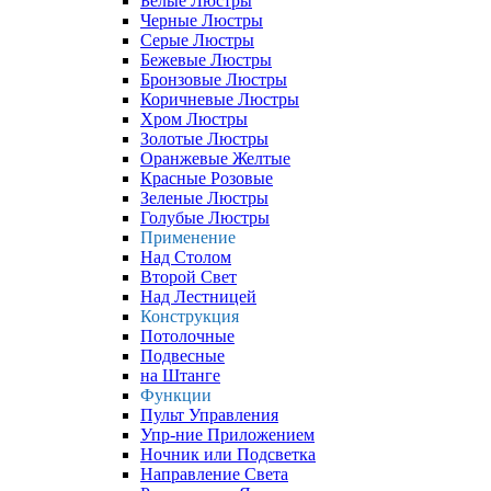
Белые Люстры
Черные Люстры
Серые Люстры
Бежевые Люстры
Бронзовые Люстры
Коричневые Люстры
Хром Люстры
Золотые Люстры
Оранжевые Желтые
Красные Розовые
Зеленые Люстры
Голубые Люстры
Применение
Над Столом
Второй Свет
Над Лестницей
Конструкция
Потолочные
Подвесные
на Штанге
Функции
Пульт Управления
Упр-ние Приложением
Ночник или Подсветка
Направление Света