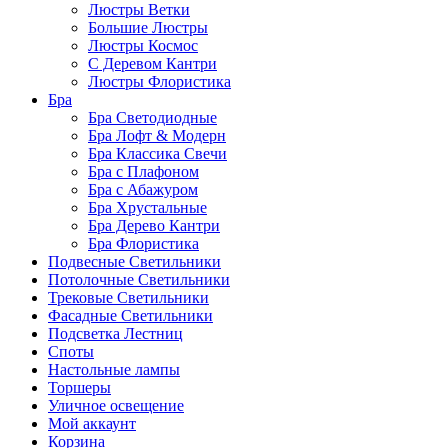
Люстры Ветки
Большие Люстры
Люстры Космос
С Деревом Кантри
Люстры Флористика
Бра
Бра Светодиодные
Бра Лофт & Модерн
Бра Классика Свечи
Бра с Плафоном
Бра с Абажуром
Бра Хрустальные
Бра Дерево Кантри
Бра Флористика
Подвесные Светильники
Потолочные Светильники
Трековые Светильники
Фасадные Светильники
Подсветка Лестниц
Споты
Настольные лампы
Торшеры
Уличное освещение
Мой аккаунт
Корзина