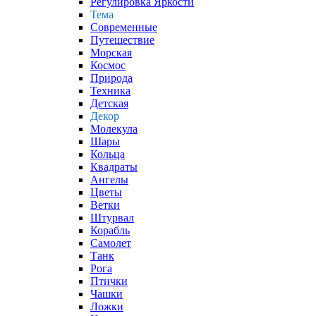
Регулировка Яркости
Тема
Современные
Путешествие
Морская
Космос
Природа
Техника
Детская
Декор
Молекула
Шары
Кольца
Квадраты
Ангелы
Цветы
Ветки
Штурвал
Корабль
Самолет
Танк
Рога
Птички
Чашки
Ложки