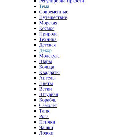
Регулировка Яркости
Тема
Современные
Путешествие
Морская
Космос
Природа
Техника
Детская
Декор
Молекула
Шары
Кольца
Квадраты
Ангелы
Цветы
Ветки
Штурвал
Корабль
Самолет
Танк
Рога
Птички
Чашки
Ложки