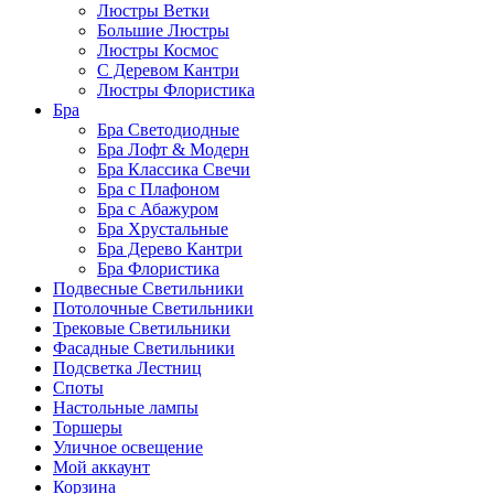
Люстры Ветки
Большие Люстры
Люстры Космос
С Деревом Кантри
Люстры Флористика
Бра
Бра Светодиодные
Бра Лофт & Модерн
Бра Классика Свечи
Бра с Плафоном
Бра с Абажуром
Бра Хрустальные
Бра Дерево Кантри
Бра Флористика
Подвесные Светильники
Потолочные Светильники
Трековые Светильники
Фасадные Светильники
Подсветка Лестниц
Споты
Настольные лампы
Торшеры
Уличное освещение
Мой аккаунт
Корзина