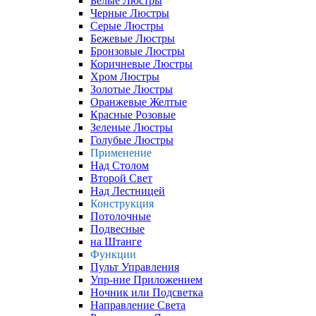
Белые Люстры
Черные Люстры
Серые Люстры
Бежевые Люстры
Бронзовые Люстры
Коричневые Люстры
Хром Люстры
Золотые Люстры
Оранжевые Желтые
Красные Розовые
Зеленые Люстры
Голубые Люстры
Применение
Над Столом
Второй Свет
Над Лестницей
Конструкция
Потолочные
Подвесные
на Штанге
Функции
Пульт Управления
Упр-ние Приложением
Ночник или Подсветка
Направление Света