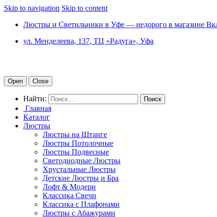
Skip to navigation
Skip to content
Люстры и Светильники в Уфе — недорого в магазине Вк
ул. Менделеева, 137, ТЦ «Радуга», Уфа
Open
Close
Найти:
Главная
Каталог
Люстры
Люстры на Штанге
Люстры Потолочные
Люстры Подвесные
Светодиодные Люстры
Хрустальные Люстры
Детские Люстры и Бра
Лофт & Модерн
Классика Свечи
Классика с Плафонами
Люстры с Абажурами