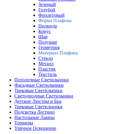
Зеленый
Голубой
Фиолетовый
Форма Плафона
Цилиндр
Конус
Шар
Полушар
Геометрия
Материал Плафона
Стекло
Металл
Пластик
Текстиль
Потолочные Светильники
Фасадные Светильники
Трековые Светильники
Светодиодные Светильники
Детские Люстры и Бра
Трековые Светильники
Подсветка Лестниц
Настольные Лампы
Торшеры
Уличное Освещение