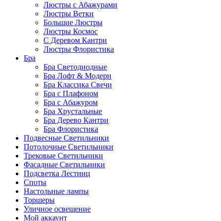
Люстры с Абажурами
Люстры Ветки
Большие Люстры
Люстры Космос
С Деревом Кантри
Люстры Флористика
Бра
Бра Светодиодные
Бра Лофт & Модерн
Бра Классика Свечи
Бра с Плафоном
Бра с Абажуром
Бра Хрустальные
Бра Дерево Кантри
Бра Флористика
Подвесные Светильники
Потолочные Светильники
Трековые Светильники
Фасадные Светильники
Подсветка Лестниц
Споты
Настольные лампы
Торшеры
Уличное освещение
Мой аккаунт