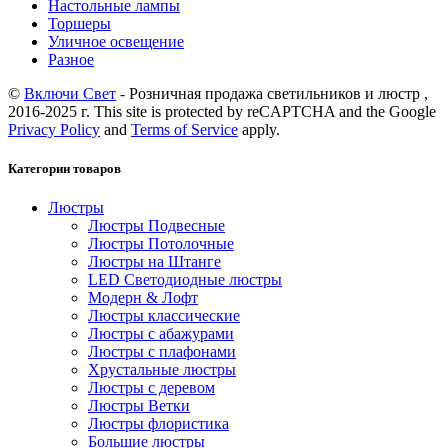
Настольные лампы
Торшеры
Уличное освещение
Разное
©
Включи Свет
- Розничная продажа светильников и люстр ,
2016-2025 г. This site is protected by reCAPTCHA and the Google
Privacy Policy
and
Terms of Service
apply.
Категории товаров
Люстры
Люстры Подвесные
Люстры Потолочные
Люстры на Штанге
LED Светодиодные люстры
Модерн & Лофт
Люстры классические
Люстры с абажурами
Люстры с плафонами
Хрустальные люстры
Люстры с деревом
Люстры Ветки
Люстры флористика
Большие люстры