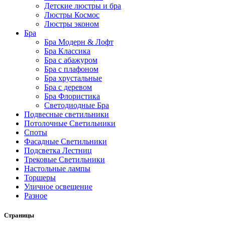
Детские люстры и бра
Люстры Космос
Люстры эконом
Бра
Бра Модерн & Лофт
Бра Классика
Бра с абажуром
Бра с плафоном
Бра хрустальные
Бра с деревом
Бра Флористика
Светодиодные Бра
Подвесные светильники
Потолочные Светильники
Споты
Фасадные Светильники
Подсветка Лестниц
Трековые Светильники
Настольные лампы
Торшеры
Уличное освещение
Разное
Страницы