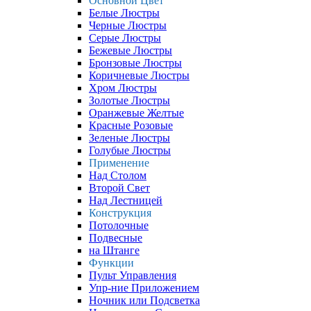
Основной Цвет
Белые Люстры
Черные Люстры
Серые Люстры
Бежевые Люстры
Бронзовые Люстры
Коричневые Люстры
Хром Люстры
Золотые Люстры
Оранжевые Желтые
Красные Розовые
Зеленые Люстры
Голубые Люстры
Применение
Над Столом
Второй Свет
Над Лестницей
Конструкция
Потолочные
Подвесные
на Штанге
Функции
Пульт Управления
Упр-ние Приложением
Ночник или Подсветка