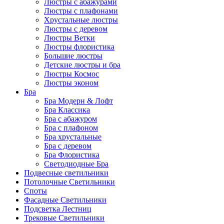
Люстры с абажурами
Люстры с плафонами
Хрустальные люстры
Люстры с деревом
Люстры Ветки
Люстры флористика
Большие люстры
Детские люстры и бра
Люстры Космос
Люстры эконом
Бра
Бра Модерн & Лофт
Бра Классика
Бра с абажуром
Бра с плафоном
Бра хрустальные
Бра с деревом
Бра Флористика
Светодиодные Бра
Подвесные светильники
Потолочные Светильники
Споты
Фасадные Светильники
Подсветка Лестниц
Трековые Светильники