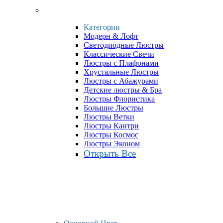
Категории
Модерн & Лофт
Светодиодные Люстры
Классические Свечи
Люстры с Плафонами
Хрустальные Люстры
Люстры с Абажурами
Детские люстры & Бра
Люстры Флористика
Большие Люстры
Люстры Ветки
Люстры Кантри
Люстры Космос
Люстры Эконом
Открыть Все