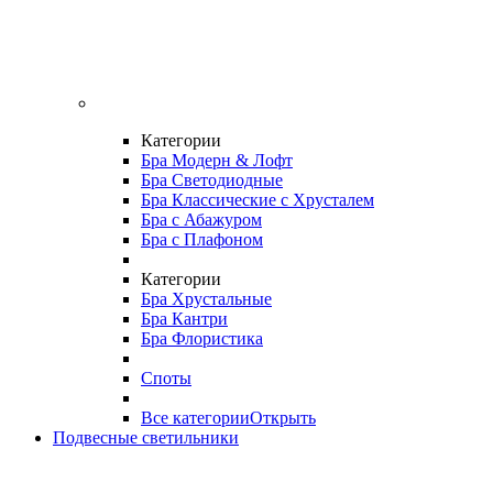
Категории
Бра Модерн & Лофт
Бра Светодиодные
Бра Классические с Хрусталем
Бра с Абажуром
Бра с Плафоном
Категории
Бра Хрустальные
Бра Кантри
Бра Флористика
Споты
Все категории
Открыть
Подвесные светильники