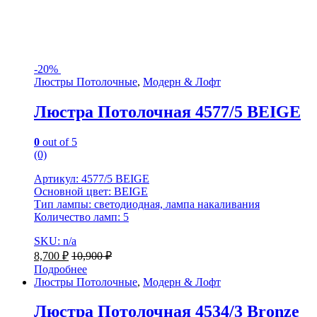
-
20%
Люстры Потолочные
,
Модерн & Лофт
Люстра Потолочная 4577/5 BEIGE
0
out of 5
(0)
Артикул: 4577/5 BEIGE
Основной цвет: BEIGE
Тип лампы: светодиодная, лампа накаливания
Количество ламп: 5
SKU: n/a
8,700
₽
10,900
₽
Подробнее
Люстры Потолочные
,
Модерн & Лофт
Люстра Потолочная 4534/3 Bronze