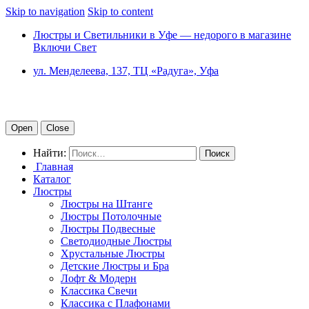
Skip to navigation
Skip to content
Люстры и Светильники в Уфе — недорого в магазине
Включи Свет
ул. Менделеева, 137, ТЦ «Радуга», Уфа
Open
Close
Найти:
Главная
Каталог
Люстры
Люстры на Штанге
Люстры Потолочные
Люстры Подвесные
Светодиодные Люстры
Хрустальные Люстры
Детские Люстры и Бра
Лофт & Модерн
Классика Свечи
Классика с Плафонами