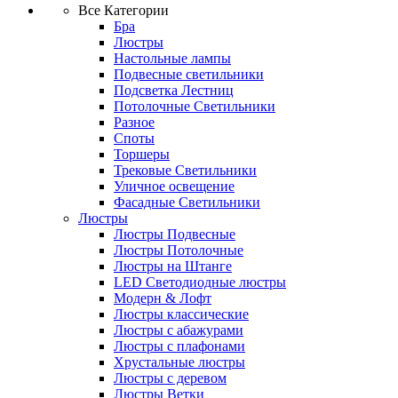
Все Категории
Бра
Люстры
Настольные лампы
Подвесные светильники
Подсветка Лестниц
Потолочные Светильники
Разное
Споты
Торшеры
Трековые Светильники
Уличное освещение
Фасадные Светильники
Люстры
Люстры Подвесные
Люстры Потолочные
Люстры на Штанге
LED Светодиодные люстры
Модерн & Лофт
Люстры классические
Люстры с абажурами
Люстры с плафонами
Хрустальные люстры
Люстры с деревом
Люстры Ветки