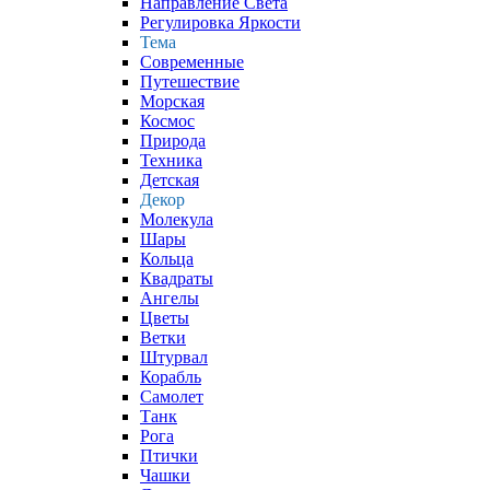
Направление Света
Регулировка Яркости
Тема
Современные
Путешествие
Морская
Космос
Природа
Техника
Детская
Декор
Молекула
Шары
Кольца
Квадраты
Ангелы
Цветы
Ветки
Штурвал
Корабль
Самолет
Танк
Рога
Птички
Чашки