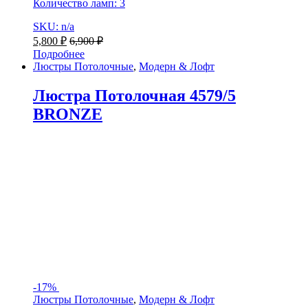
Количество ламп: 3
SKU: n/a
5,800
₽
6,900
₽
Подробнее
Люстры Потолочные
,
Модерн & Лофт
Люстра Потолочная 4579/5
BRONZE
-
17%
Люстры Потолочные
,
Модерн & Лофт