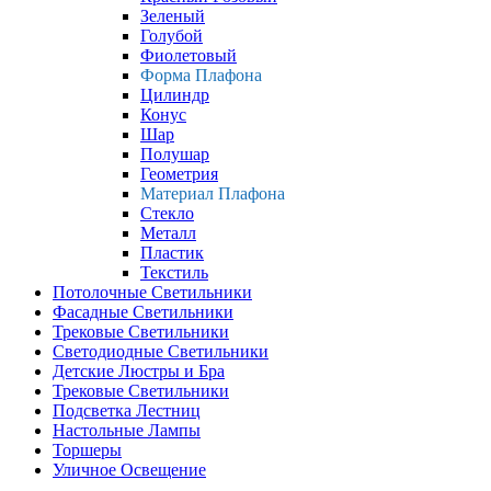
Зеленый
Голубой
Фиолетовый
Форма Плафона
Цилиндр
Конус
Шар
Полушар
Геометрия
Материал Плафона
Стекло
Металл
Пластик
Текстиль
Потолочные Светильники
Фасадные Светильники
Трековые Светильники
Светодиодные Светильники
Детские Люстры и Бра
Трековые Светильники
Подсветка Лестниц
Настольные Лампы
Торшеры
Уличное Освещение