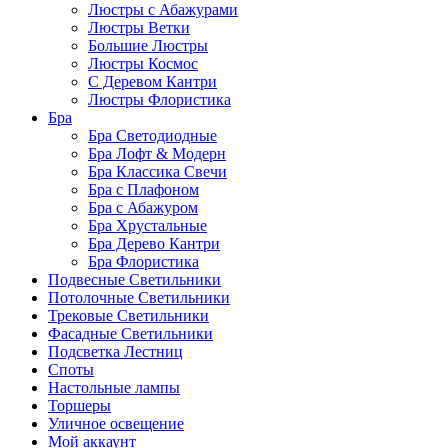
Люстры с Абажурами
Люстры Ветки
Большие Люстры
Люстры Космос
С Деревом Кантри
Люстры Флористика
Бра
Бра Светодиодные
Бра Лофт & Модерн
Бра Классика Свечи
Бра с Плафоном
Бра с Абажуром
Бра Хрустальные
Бра Дерево Кантри
Бра Флористика
Подвесные Светильники
Потолочные Светильники
Трековые Светильники
Фасадные Светильники
Подсветка Лестниц
Споты
Настольные лампы
Торшеры
Уличное освещение
Мой аккаунт