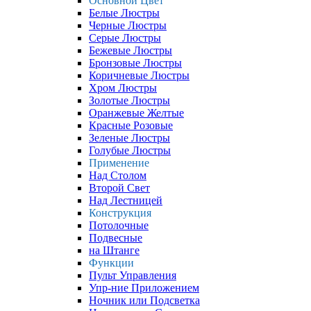
Основной Цвет
Белые Люстры
Черные Люстры
Серые Люстры
Бежевые Люстры
Бронзовые Люстры
Коричневые Люстры
Хром Люстры
Золотые Люстры
Оранжевые Желтые
Красные Розовые
Зеленые Люстры
Голубые Люстры
Применение
Над Столом
Второй Свет
Над Лестницей
Конструкция
Потолочные
Подвесные
на Штанге
Функции
Пульт Управления
Упр-ние Приложением
Ночник или Подсветка