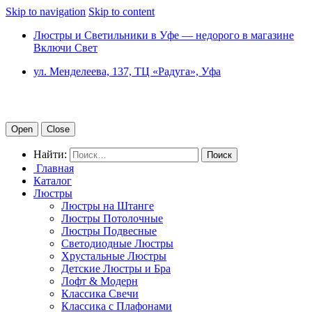
Skip to navigation
Skip to content
Люстры и Светильники в Уфе — недорого в магазине
Включи Свет
ул. Менделеева, 137, ТЦ «Радуга», Уфа
Open
Close
Найти:
Главная
Каталог
Люстры
Люстры на Штанге
Люстры Потолочные
Люстры Подвесные
Светодиодные Люстры
Хрустальные Люстры
Детские Люстры и Бра
Лофт & Модерн
Классика Свечи
Классика с Плафонами