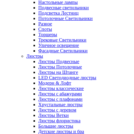
Настольные лампы
Подвесные светильники
Подсветка Лестниц
Потолочные Светильники
Разное
Споты
Торшеры
Трековые Светильники
Уличное освещение
Фасадные Светильники
Люстры
Люстры Подвесные
Люстры Потолочные
Люстры на Штанге
LED Светодиодные люстры
Модерн & Лофт
Люстры классические
Люстры с абажурами
Люстры с плафонами
Хрустальные люстры
Люстры с деревом
Люстры Ветки
Люстры флористика
Большие люстры
Детские люстры и бра