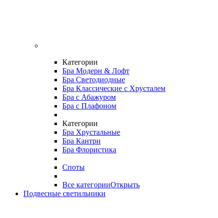
Категории
Бра Модерн & Лофт
Бра Светодиодные
Бра Классические с Хрусталем
Бра с Абажуром
Бра с Плафоном
Категории
Бра Хрустальные
Бра Кантри
Бра Флористика
Споты
Все категории
Открыть
Подвесные светильники