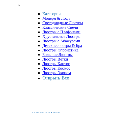
Категории
Модерн & Лофт
Светодиодные Люстры
Классические Свечи
Люстры с Плафонами
Хрустальные Люстры
Люстры с Абажурами
Детские люстры & Бра
Люстры Флористика
Большие Люстры
Люстры Ветки
Люстры Кантри
Люстры Космос
Люстры Эконом
Открыть Все