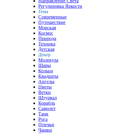
Направление Света
Регулировка Яркости
Тема
Современные
Путешествие
Морская
Космос
Природа
Техника
Детская
Декор
Молекула
Шары
Кольца
Квадраты
Ангелы
Цветы
Ветки
Штурвал
Корабль
Самолет
Танк
Рога
Птички
Чашки