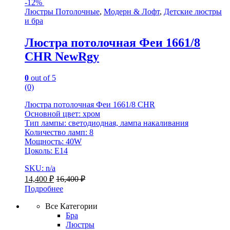
-
12%
Люстры Потолочные
,
Модерн & Лофт
,
Детские люстры
и бра
Люстра потолочная Феи 1661/8
CHR NewRgy
0
out of 5
(0)
Люстра потолочная Феи 1661/8 CHR
Основной цвет: хром
Тип лампы: светодиодная, лампа накаливания
Количество ламп: 8
Мощность: 40W
Цоколь: E14
SKU: n/a
14,400
₽
16,400
₽
Подробнее
Все Категории
Бра
Люстры