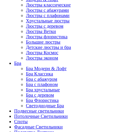
Люстры классические
Люстры с абажурами
Люстры с плафонами
Хрустальные люстры
Люстры с деревом
Люстры Ветки
Люстры флористика
Большие люстры
Детские люстры и бра
Люстры Космос
Люстры эконом
Бра
Бра Модерн & Лофт
Бра Классика
Бра с абажуром
Бра с плафоном
Бра хрустальные
Бра с деревом
Бра Флористика
Светодиодные Бра
Подвесные светильники
Потолочные Светильники
Споты
Фасадные Светильники