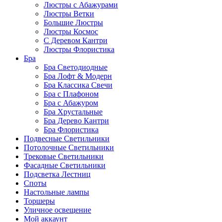
Люстры с Абажурами
Люстры Ветки
Большие Люстры
Люстры Космос
С Деревом Кантри
Люстры Флористика
Бра
Бра Светодиодные
Бра Лофт & Модерн
Бра Классика Свечи
Бра с Плафоном
Бра с Абажуром
Бра Хрустальные
Бра Дерево Кантри
Бра Флористика
Подвесные Светильники
Потолочные Светильники
Трековые Светильники
Фасадные Светильники
Подсветка Лестниц
Споты
Настольные лампы
Торшеры
Уличное освещение
Мой аккаунт