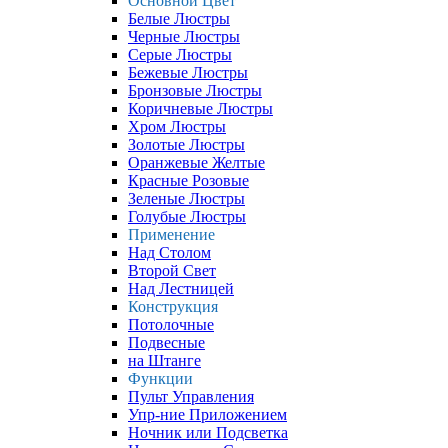
Основной Цвет
Белые Люстры
Черные Люстры
Серые Люстры
Бежевые Люстры
Бронзовые Люстры
Коричневые Люстры
Хром Люстры
Золотые Люстры
Оранжевые Желтые
Красные Розовые
Зеленые Люстры
Голубые Люстры
Применение
Над Столом
Второй Свет
Над Лестницей
Конструкция
Потолочные
Подвесные
на Штанге
Функции
Пульт Управления
Упр-ние Приложением
Ночник или Подсветка