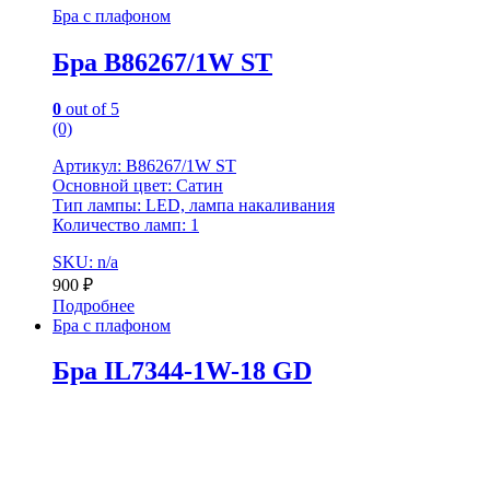
Бра с плафоном
Бра B86267/1W ST
0
out of 5
(0)
Артикул: B86267/1W ST
Основной цвет: Сатин
Тип лампы: LED, лампа накаливания
Количество ламп: 1
SKU: n/a
900
₽
Подробнее
Бра с плафоном
Бра IL7344-1W-18 GD