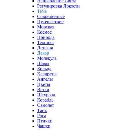
Направление Света
Регулировка Яркости
Тема
Современные
Путешествие
Морская
Космос
Природа
Техника
Детская
Декор
Молекула
Шары
Кольца
Квадраты
Ангелы
Цветы
Ветки
Штурвал
Корабль
Самолет
Танк
Рога
Птички
Чашки