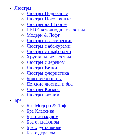
Люстры
Люстры Подвесные
Люстры Потолочные
Люстры на Штанге
LED Светодиодные люстры
Модерн & Лофт
Люстры классические
Люстры с абажурами
Люстры с плафонами
Хрустальные люстры
Люстры с деревом
Люстры Ветки
Люстры флористика
Большие люстры
Детские люстры и бра
Люстры Космос
Люстры эконом
Бра
Бра Модерн & Лофт
Бра Классика
Бра с абажуром
Бра с плафоном
Бра хрустальные
Бра с деревом