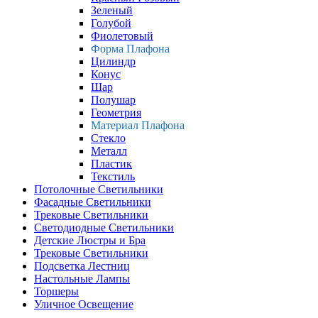
Зеленый
Голубой
Фиолетовый
Форма Плафона
Цилиндр
Конус
Шар
Полушар
Геометрия
Материал Плафона
Стекло
Металл
Пластик
Текстиль
Потолочные Светильники
Фасадные Светильники
Трековые Светильники
Светодиодные Светильники
Детские Люстры и Бра
Трековые Светильники
Подсветка Лестниц
Настольные Лампы
Торшеры
Уличное Освещение