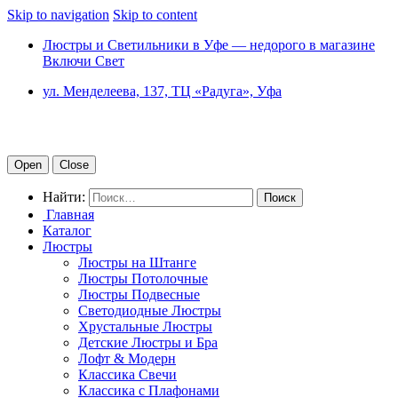
Skip to navigation
Skip to content
Люстры и Светильники в Уфе — недорого в магазине
Включи Свет
ул. Менделеева, 137, ТЦ «Радуга», Уфа
Open
Close
Найти:
Главная
Каталог
Люстры
Люстры на Штанге
Люстры Потолочные
Люстры Подвесные
Светодиодные Люстры
Хрустальные Люстры
Детские Люстры и Бра
Лофт & Модерн
Классика Свечи
Классика с Плафонами