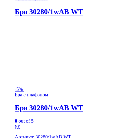
Бра 30280/1wAB WT
-
5%
Бра с плафоном
Бра 30280/1wAB WT
0
out of 5
(0)
Артикул: 30280/1wAB WT