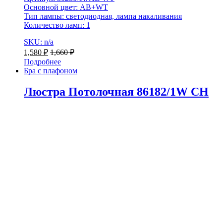
Основной цвет: AB+WT
Тип лампы: светодиодная, лампа накаливания
Количество ламп: 1
SKU: n/a
1,580
₽
1,660
₽
Подробнее
Бра с плафоном
Люстра Потолочная 86182/1W CH