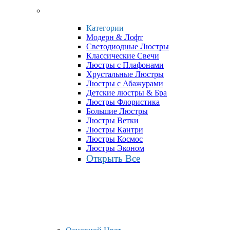
Категории
Модерн & Лофт
Светодиодные Люстры
Классические Свечи
Люстры с Плафонами
Хрустальные Люстры
Люстры с Абажурами
Детские люстры & Бра
Люстры Флористика
Большие Люстры
Люстры Ветки
Люстры Кантри
Люстры Космос
Люстры Эконом
Открыть Все