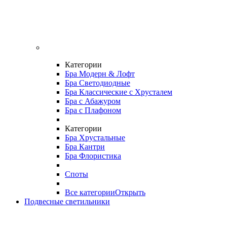
Категории
Бра Модерн & Лофт
Бра Светодиодные
Бра Классические с Хрусталем
Бра с Абажуром
Бра с Плафоном
Категории
Бра Хрустальные
Бра Кантри
Бра Флористика
Споты
Все категории
Открыть
Подвесные светильники