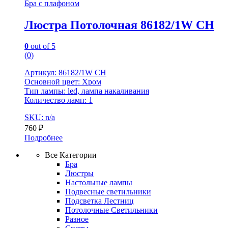
Бра с плафоном
Люстра Потолочная 86182/1W CH
0
out of 5
(0)
Артикул: 86182/1W CH
Основной цвет: Хром
Тип лампы: led, лампа накаливания
Количество ламп: 1
SKU: n/a
760
₽
Подробнее
Все Категории
Бра
Люстры
Настольные лампы
Подвесные светильники
Подсветка Лестниц
Потолочные Светильники
Разное