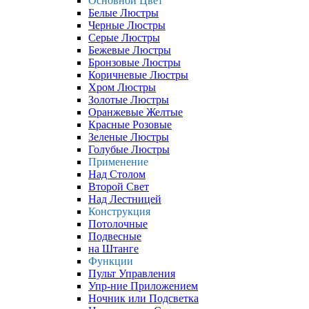
Основной Цвет
Белые Люстры
Черные Люстры
Серые Люстры
Бежевые Люстры
Бронзовые Люстры
Коричневые Люстры
Хром Люстры
Золотые Люстры
Оранжевые Желтые
Красные Розовые
Зеленые Люстры
Голубые Люстры
Применение
Над Столом
Второй Свет
Над Лестницей
Конструкция
Потолочные
Подвесные
на Штанге
Функции
Пульт Управления
Упр-ние Приложением
Ночник или Подсветка