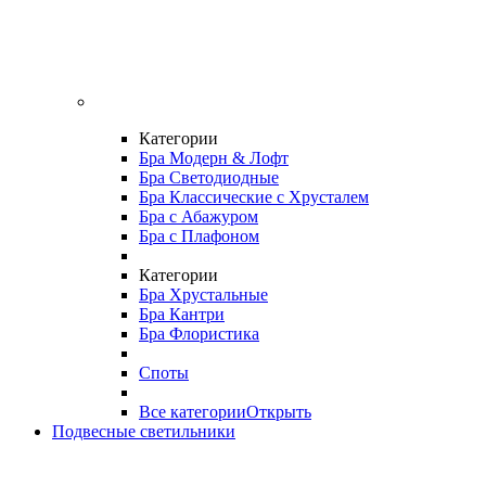
Категории
Бра Модерн & Лофт
Бра Светодиодные
Бра Классические с Хрусталем
Бра с Абажуром
Бра с Плафоном
Категории
Бра Хрустальные
Бра Кантри
Бра Флористика
Споты
Все категории
Открыть
Подвесные светильники