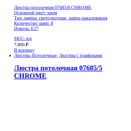
Люстра потолочная 07685/8 CHROME
Основной цвет: хром
Тип лампы: светодиодная, лампа накаливания
Количество ламп: 8
Цоколь: E27
SKU: n/a
7,800
₽
В корзину
Люстры Потолочные
,
Люстры с плафонами
Люстра потолочная 07685/5
CHROME