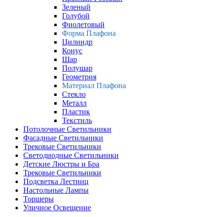
Зеленый
Голубой
Фиолетовый
Форма Плафона
Цилиндр
Конус
Шар
Полушар
Геометрия
Материал Плафона
Стекло
Металл
Пластик
Текстиль
Потолочные Светильники
Фасадные Светильники
Трековые Светильники
Светодиодные Светильники
Детские Люстры и Бра
Трековые Светильники
Подсветка Лестниц
Настольные Лампы
Торшеры
Уличное Освещение