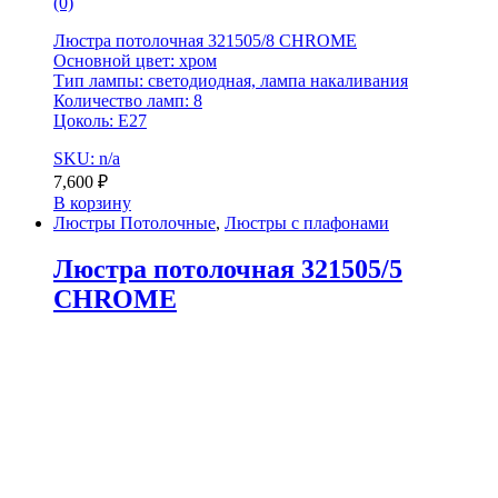
(0)
Люстра потолочная 321505/8 CHROME
Основной цвет: хром
Тип лампы: светодиодная, лампа накаливания
Количество ламп: 8
Цоколь: E27
SKU: n/a
7,600
₽
В корзину
Люстры Потолочные
,
Люстры с плафонами
Люстра потолочная 321505/5
CHROME