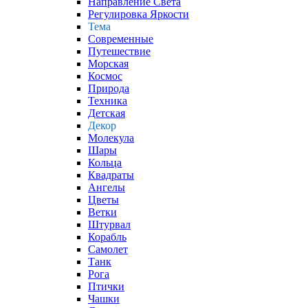
Направление Света
Регулировка Яркости
Тема
Современные
Путешествие
Морская
Космос
Природа
Техника
Детская
Декор
Молекула
Шары
Кольца
Квадраты
Ангелы
Цветы
Ветки
Штурвал
Корабль
Самолет
Танк
Рога
Птички
Чашки