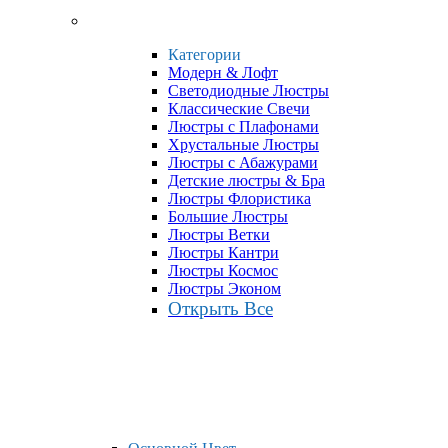
Категории
Модерн & Лофт
Светодиодные Люстры
Классические Свечи
Люстры с Плафонами
Хрустальные Люстры
Люстры с Абажурами
Детские люстры & Бра
Люстры Флористика
Большие Люстры
Люстры Ветки
Люстры Кантри
Люстры Космос
Люстры Эконом
Открыть Все