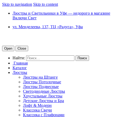
Skip to navigation
Skip to content
Люстры и Светильники в Уфе — недорого в магазине
Включи Свет
ул. Менделеева, 137, ТЦ «Радуга», Уфа
Open
Close
Найти:
Главная
Каталог
Люстры
Люстры на Штанге
Люстры Потолочные
Люстры Подвесные
Светодиодные Люстры
Хрустальные Люстры
Детские Люстры и Бра
Лофт & Модерн
Классика Свечи
Классика с Плафонами