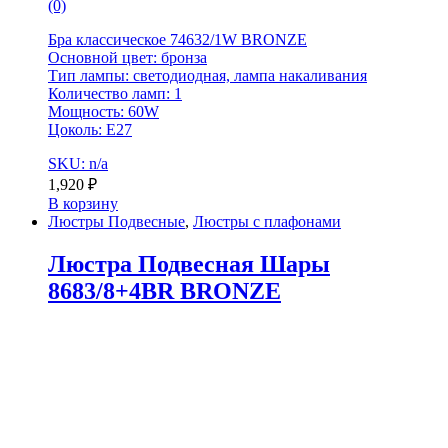
(0)
Бра классическое 74632/1W BRONZE
Основной цвет: бронза
Тип лампы: светодиодная, лампа накаливания
Количество ламп: 1
Мощность: 60W
Цоколь: Е27
SKU: n/a
1,920
₽
В корзину
Люстры Подвесные
,
Люстры с плафонами
Люстра Подвесная Шары
8683/8+4BR BRONZE