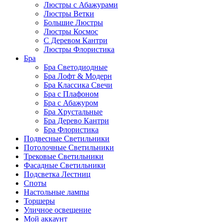
Люстры с Абажурами
Люстры Ветки
Большие Люстры
Люстры Космос
С Деревом Кантри
Люстры Флористика
Бра
Бра Светодиодные
Бра Лофт & Модерн
Бра Классика Свечи
Бра с Плафоном
Бра с Абажуром
Бра Хрустальные
Бра Дерево Кантри
Бра Флористика
Подвесные Светильники
Потолочные Светильники
Трековые Светильники
Фасадные Светильники
Подсветка Лестниц
Споты
Настольные лампы
Торшеры
Уличное освещение
Мой аккаунт