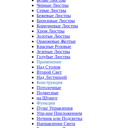
Белые Люстры
Черные Люстры
Серые Люстры
Бежевые Люстры
Бронзовые Люстры
Коричневые Люстры
Хром Люстры
Золотые Люстры
Оранжевые Желтые
Красные Розовые
Зеленые Люстры
Голубые Люстры
Применение
Над Столом
Второй Свет
Над Лестницей
Конструкция
Потолочные
Подвесные
на Штанге
Функции
Пульт Управления
Упр-ние Приложением
Ночник или Подсветка
Направление Света