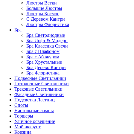
Люстры Ветки
Большие Люстры
Люстры Космос
С Деревом Кантри
Люстры Флористика
Бра
Бра Светодиодные
Бра Лофт & Модерн
Бра Классика Свечи
Бра с Плафоном
Бра с Абажуром
Бра Хрустальные
Бра Дерево Кантри
Бра Флористика
Подвесные Светильники
Потолочные Светильники
Трековые Светильники
Фасадные Светильники
Подсветка Лестниц
Споты
Настольные лампы
Торшеры
Уличное освещение
Мой аккаунт
Корзина