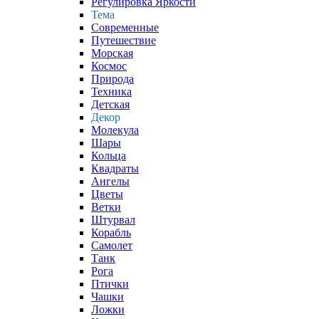
Регулировка Яркости
Тема
Современные
Путешествие
Морская
Космос
Природа
Техника
Детская
Декор
Молекула
Шары
Кольца
Квадраты
Ангелы
Цветы
Ветки
Штурвал
Корабль
Самолет
Танк
Рога
Птички
Чашки
Ложки