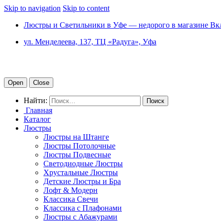
Skip to navigation
Skip to content
Люстры и Светильники в Уфе — недорого в магазине Вк
ул. Менделеева, 137, ТЦ «Радуга», Уфа
Open
Close
Найти:
Главная
Каталог
Люстры
Люстры на Штанге
Люстры Потолочные
Люстры Подвесные
Светодиодные Люстры
Хрустальные Люстры
Детские Люстры и Бра
Лофт & Модерн
Классика Свечи
Классика с Плафонами
Люстры с Абажурами