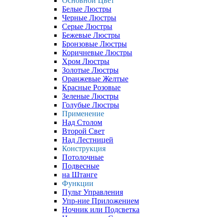
Основной Цвет
Белые Люстры
Черные Люстры
Серые Люстры
Бежевые Люстры
Бронзовые Люстры
Коричневые Люстры
Хром Люстры
Золотые Люстры
Оранжевые Желтые
Красные Розовые
Зеленые Люстры
Голубые Люстры
Применение
Над Столом
Второй Свет
Над Лестницей
Конструкция
Потолочные
Подвесные
на Штанге
Функции
Пульт Управления
Упр-ние Приложением
Ночник или Подсветка