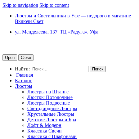
Skip to navigation
Skip to content
Люстры и Светильники в Уфе — недорого в магазине
Включи Свет
ул. Менделеева, 137, ТЦ «Радуга», Уфа
Open
Close
Найти:
Главная
Каталог
Люстры
Люстры на Штанге
Люстры Потолочные
Люстры Подвесные
Светодиодные Люстры
Хрустальные Люстры
Детские Люстры и Бра
Лофт & Модерн
Классика Свечи
Классика с Плафонами