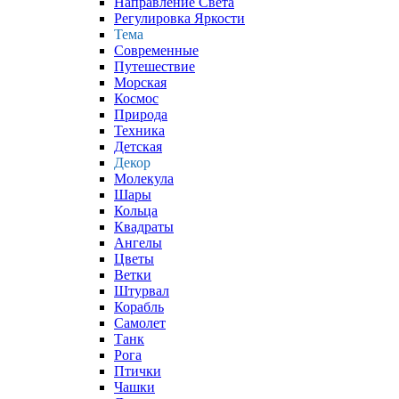
Направление Света
Регулировка Яркости
Тема
Современные
Путешествие
Морская
Космос
Природа
Техника
Детская
Декор
Молекула
Шары
Кольца
Квадраты
Ангелы
Цветы
Ветки
Штурвал
Корабль
Самолет
Танк
Рога
Птички
Чашки