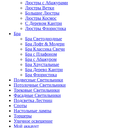
Люстры с Абажурами
Люстры Ветки
Большие Люстры
Люстры Космос
С Деревом Кантри
Люстры Флористика
Бра
Бра Светодиодные
Бра Лофт & Модерн
Бра Классика Свечи
Бра с Плафоном
Бра с Абажуром
Бра Хрустальные
Бра Дерево Кантри
Бра Флористика
Подвесные Светильники
Потолочные Светильники
Трековые Светильники
Фасадные Светильники
Подсветка Лестниц
Споты
Настольные лампы
Торшеры
Уличное освещение
Мой аккаунт