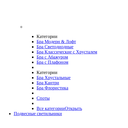
Категории
Бра Модерн & Лофт
Бра Светодиодные
Бра Классические с Хрусталем
Бра с Абажуром
Бра с Плафоном
Категории
Бра Хрустальные
Бра Кантри
Бра Флористика
Споты
Все категории
Открыть
Подвесные светильники