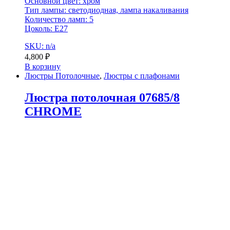
Основной цвет: хром
Тип лампы: светодиодная, лампа накаливания
Количество ламп: 5
Цоколь: E27
SKU: n/a
4,800
₽
В корзину
Люстры Потолочные
,
Люстры с плафонами
Люстра потолочная 07685/8
CHROME