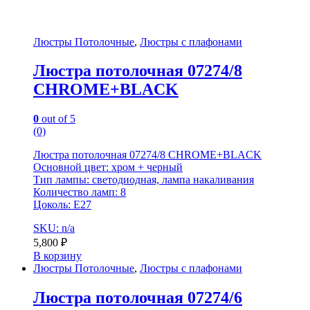
Люстры Потолочные
,
Люстры с плафонами
Люстра потолочная 07274/8
CHROME+BLACK
0
out of 5
(0)
Люстра потолочная 07274/8 CHROME+BLACK
Основной цвет: хром + черный
Тип лампы: светодиодная, лампа накаливания
Количество ламп: 8
Цоколь: E27
SKU: n/a
5,800
₽
В корзину
Люстры Потолочные
,
Люстры с плафонами
Люстра потолочная 07274/6