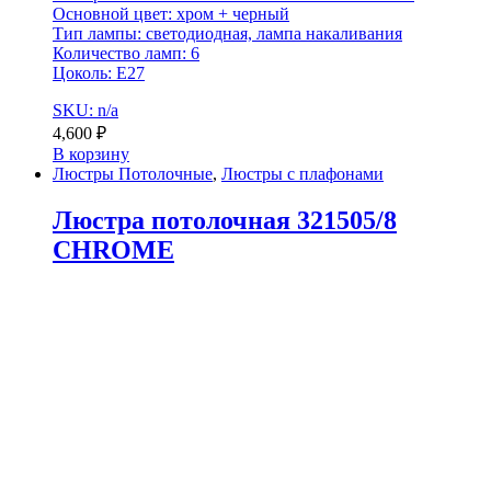
Основной цвет: хром + черный
Тип лампы: светодиодная, лампа накаливания
Количество ламп: 6
Цоколь: E27
SKU: n/a
4,600
₽
В корзину
Люстры Потолочные
,
Люстры с плафонами
Люстра потолочная 321505/8
CHROME