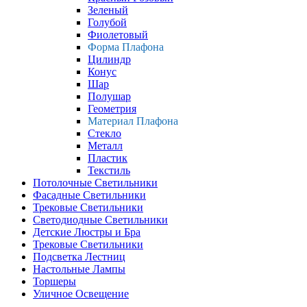
Зеленый
Голубой
Фиолетовый
Форма Плафона
Цилиндр
Конус
Шар
Полушар
Геометрия
Материал Плафона
Стекло
Металл
Пластик
Текстиль
Потолочные Светильники
Фасадные Светильники
Трековые Светильники
Светодиодные Светильники
Детские Люстры и Бра
Трековые Светильники
Подсветка Лестниц
Настольные Лампы
Торшеры
Уличное Освещение