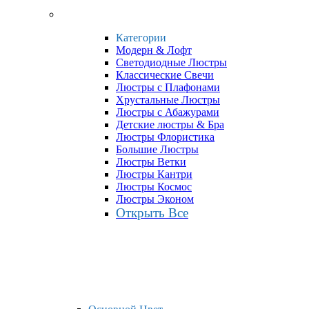
Категории
Модерн & Лофт
Светодиодные Люстры
Классические Свечи
Люстры с Плафонами
Хрустальные Люстры
Люстры с Абажурами
Детские люстры & Бра
Люстры Флористика
Большие Люстры
Люстры Ветки
Люстры Кантри
Люстры Космос
Люстры Эконом
Открыть Все